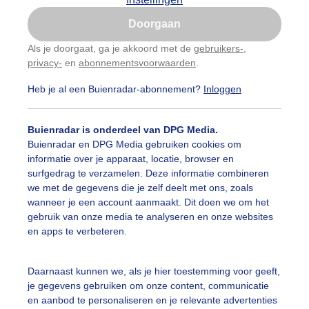
Is goed, toon de popup
Doorgaan
Nu niet, misschien later
Als je doorgaat, ga je akkoord met de
gebruikers-
,
privacy-
en
abonnementsvoorwaarden
.
Gebruik je Safari en wil je niet elke dag deze pop-up
zien?
Heb je al een Buienradar-abonnement?
Inloggen
Klik
hier
om dit aan te passen
Buienradar is onderdeel van DPG Media.
Buienradar en DPG Media gebruiken cookies om
informatie over je apparaat, locatie, browser en
surfgedrag te verzamelen. Deze informatie combineren
we met de gegevens die je zelf deelt met ons, zoals
wanneer je een account aanmaakt. Dit doen we om het
gebruik van onze media te analyseren en onze websites
en apps te verbeteren.
Daarnaast kunnen we, als je hier toestemming voor geeft,
je gegevens gebruiken om onze content, communicatie
en aanbod te personaliseren en je relevante advertenties