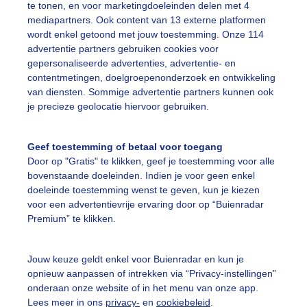
te tonen, en voor marketingdoeleinden delen met 4
mediapartners. Ook content van 13 externe platformen
r: Erica van Leeuwen-de Bruijn
Gemaakt: 15-05-2026, 23x bekeke
wordt enkel getoond met jouw toestemming. Onze 114
advertentie partners gebruiken cookies voor
gepersonaliseerde advertenties, advertentie- en
contentmetingen, doelgroepenonderzoek en ontwikkeling
ekijk slideshow
van diensten. Sommige advertentie partners kunnen ook
je precieze geolocatie hiervoor gebruiken.
Geef toestemming of betaal voor toegang
Door op "Gratis" te klikken, geef je toestemming voor alle
bovenstaande doeleinden. Indien je voor geen enkel
Een moment geduld
doeleinde toestemming wenst te geven, kun je kiezen
voor een advertentievrije ervaring door op “Buienradar
Premium” te klikken.
uienradar
Mijn weer
Jouw keuze geldt enkel voor Buienradar en kun je
opnieuw aanpassen of intrekken via “Privacy-instellingen”
fsgegevens
De Bilt
onderaan onze website of in het menu van onze app.
stelde vragen
Lees meer in ons
privacy-
en
cookiebeleid
.