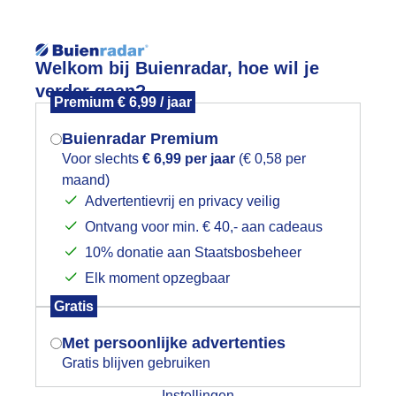
Reisinforma
Lees meer.
Welkom bij Buienradar, hoe wil je
verder gaan?
Premium € 6,99 / jaar
wijd
Foto en video
Weerzine
Buienradar Premium
Zoeken in 
Voor slechts
€ 6,99 per jaar
(€ 0,58 per
maand)
Mogen we je locatie gebruiken voor
ewolkt met wat licht gespetter op Mal
Advertentievrij en privacy veilig
het weer?
Ontvang voor min. € 40,- aan cadeaus
10% donatie aan Staatsbosbeheer
Elk moment opzegbaar
Indien je hier nog geen akkoord op hebt
Gratis
gegeven, verschijnt er zo een pop-up uit
je browser waarin deze toestemming
Met persoonlijke advertenties
gevraagd wordt.
Gratis blijven gebruiken
Instellingen