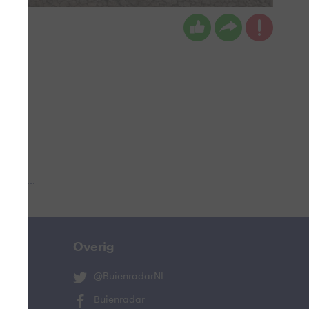
n
 aub...
Overig
@BuienradarNL
Buienradar