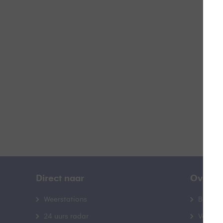
Doo
B
Direct naar
Over B
Weerstations
Bedrij
24 uurs radar
Veelge