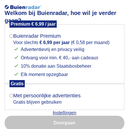
Welkom bij Buienradar, hoe wil je verder
gaan?
Premium € 6,99 / jaar
Mogen we je locatie gebruiken voor het
Nog eventjes droog.
weer?
Buienradar Premium
Voor slechts
€ 6,99 per jaar
(€ 0,58 per maand)
Advertentievrij en privacy veilig
Ontvang voor min. € 40,- aan cadeaus
Indien je hier nog geen akkoord op hebt gegeven,
verschijnt er zo een pop-up uit je browser waarin
10% donatie aan Staatsbosbeheer
deze toestemming gevraagd wordt.
Elk moment opzegbaar
Gratis
Is goed, toon de popup
Met persoonlijke advertenties
Gratis blijven gebruiken
Instellingen
Nu niet, misschien later
Doorgaan
Door: René
Gemaakt: 15-05-2026, 96x bekeken
Gebruik je Safari en wil je niet elke dag deze pop-up zien?