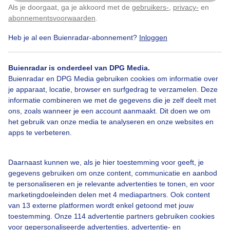
Als je doorgaat, ga je akkoord met de
gebruikers-
,
privacy-
en
Klik
hier
om dit aan te passen
abonnementsvoorwaarden
.
Heb je al een Buienradar-abonnement?
Inloggen
Bekijk slideshow
Buienradar is onderdeel van DPG Media.
Buienradar en DPG Media gebruiken cookies om informatie over
je apparaat, locatie, browser en surfgedrag te verzamelen. Deze
informatie combineren we met de gegevens die je zelf deelt met
ons, zoals wanneer je een account aanmaakt. Dit doen we om
het gebruik van onze media te analyseren en onze websites en
Een moment geduld aub...
apps te verbeteren.
Daarnaast kunnen we, als je hier toestemming voor geeft, je
gegevens gebruiken om onze content, communicatie en aanbod
te personaliseren en je relevante advertenties te tonen, en voor
marketingdoeleinden delen met 4 mediapartners. Ook content
van 13 externe platformen wordt enkel getoond met jouw
Over Buienradar
toestemming. Onze 114 advertentie partners gebruiken cookies
voor gepersonaliseerde advertenties, advertentie- en