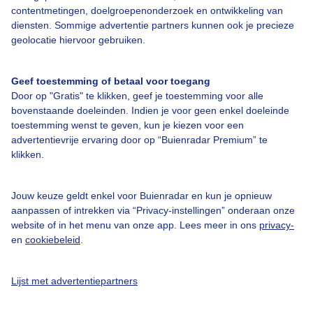
Bedrijfsgegevens
contentmetingen, doelgroepenonderzoek en ontwikkeling van
diensten. Sommige advertentie partners kunnen ook je precieze
Veelgestelde vragen
geolocatie hiervoor gebruiken.
Contact
Toegankelijkheid
Geef toestemming of betaal voor toegang
Door op "Gratis" te klikken, geef je toestemming voor alle
Gebruikersvoorwaarden
bovenstaande doeleinden. Indien je voor geen enkel doeleinde
toestemming wenst te geven, kun je kiezen voor een
Adverteren
advertentievrije ervaring door op “Buienradar Premium” te
Buienradar Team
klikken.
Privacy beleid
Jouw keuze geldt enkel voor Buienradar en kun je opnieuw
Cookie beleid
aanpassen of intrekken via “Privacy-instellingen” onderaan onze
Privacy instellingen
website of in het menu van onze app. Lees meer in ons
privacy-
en
cookiebeleid
.
Gratis weerdata
Lijst met advertentiepartners
@BuienradarNL
Buienradar