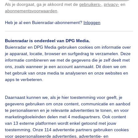
Als je doorgaat, ga je akkoord met de
gebruikers-
,
privacy-
en
Klik
hier
om dit aan te passen
abonnementsvoorwaarden
.
Heb je al een Buienradar-abonnement?
Inloggen
Wolken
Wind
Buienradar is onderdeel van DPG Media.
Buienradar en DPG Media gebruiken cookies om informatie over
Bekijk slideshow
je apparaat, locatie, browser en surfgedrag te verzamelen. Deze
informatie combineren we met de gegevens die je zelf deelt met
ons, zoals wanneer je een account aanmaakt. Dit doen we om
het gebruik van onze media te analyseren en onze websites en
apps te verbeteren.
Een moment geduld aub...
Daarnaast kunnen we, als je hier toestemming voor geeft, je
gegevens gebruiken om onze content, communicatie en aanbod
te personaliseren en je relevante advertenties te tonen, en voor
marketingdoeleinden delen met 4 mediapartners. Ook content
van 13 externe platformen wordt enkel getoond met jouw
toestemming. Onze 114 advertentie partners gebruiken cookies
voor gepersonaliseerde advertenties, advertentie- en