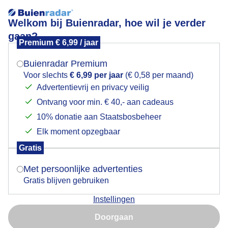
Welkom bij Buienradar, hoe wil je verder
gaan?
Premium € 6,99 / jaar
Mogen we je locatie gebruiken voor het
Wolken, wind en te koud
weer?
Buienradar Premium
Voor slechts
€ 6,99 per jaar
(€ 0,58 per maand)
Advertentievrij en privacy veilig
Ontvang voor min. € 40,- aan cadeaus
Indien je hier nog geen akkoord op hebt gegeven,
verschijnt er zo een pop-up uit je browser waarin
10% donatie aan Staatsbosbeheer
deze toestemming gevraagd wordt.
Elk moment opzegbaar
Gratis
Is goed, toon de popup
Met persoonlijke advertenties
Gratis blijven gebruiken
Wolken, wind en te koud
Instellingen
Nu niet, misschien later
Doorgaan
Door: Sjef Kenniphaas
Gemaakt: 15-05-2026, 5x bekeken
Gebruik je Safari en wil je niet elke dag deze pop-up zien?