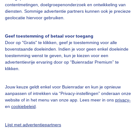
Over Buienradar
contentmetingen, doelgroepenonderzoek en ontwikkeling van
diensten. Sommige advertentie partners kunnen ook je precieze
geolocatie hiervoor gebruiken.
Bedrijfsgegevens
Veelgestelde vragen
Geef toestemming of betaal voor toegang
Contact
Door op "Gratis" te klikken, geef je toestemming voor alle
bovenstaande doeleinden. Indien je voor geen enkel doeleinde
Toegankelijkheid
toestemming wenst te geven, kun je kiezen voor een
Gebruikersvoorwaarden
advertentievrije ervaring door op “Buienradar Premium” te
klikken.
Adverteren
Buienradar Team
Jouw keuze geldt enkel voor Buienradar en kun je opnieuw
Privacy beleid
aanpassen of intrekken via “Privacy-instellingen” onderaan onze
website of in het menu van onze app. Lees meer in ons
privacy-
Cookie beleid
en
cookiebeleid
.
Privacy instellingen
Gratis weerdata
Lijst met advertentiepartners
@BuienradarNL