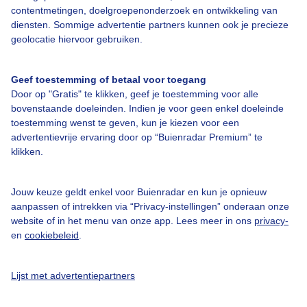
Over Buienradar
contentmetingen, doelgroepenonderzoek en ontwikkeling van
diensten. Sommige advertentie partners kunnen ook je precieze
geolocatie hiervoor gebruiken.
Bedrijfsgegevens
Veelgestelde vragen
Geef toestemming of betaal voor toegang
Contact
Door op "Gratis" te klikken, geef je toestemming voor alle
bovenstaande doeleinden. Indien je voor geen enkel doeleinde
Toegankelijkheid
toestemming wenst te geven, kun je kiezen voor een
advertentievrije ervaring door op “Buienradar Premium” te
Gebruikersvoorwaarden
klikken.
Adverteren
Buienradar Team
Jouw keuze geldt enkel voor Buienradar en kun je opnieuw
aanpassen of intrekken via “Privacy-instellingen” onderaan onze
Privacy beleid
website of in het menu van onze app. Lees meer in ons
privacy-
Cookie beleid
en
cookiebeleid
.
Privacy instellingen
Lijst met advertentiepartners
Gratis weerdata