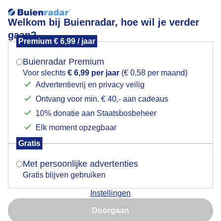
Welkom bij Buienradar, hoe wil je verder
gaan?
Premium € 6,99 / jaar
Mogen we je locatie gebruiken voor het
Grutto in de polder van Eemnes vanmiddag.
weer?
Buienradar Premium
Voor slechts
€ 6,99 per jaar
(€ 0,58 per maand)
Advertentievrij en privacy veilig
Ontvang voor min. € 40,- aan cadeaus
Indien je hier nog geen akkoord op hebt gegeven,
verschijnt er zo een pop-up uit je browser waarin
10% donatie aan Staatsbosbeheer
deze toestemming gevraagd wordt.
Elk moment opzegbaar
Gratis
Is goed, toon de popup
Met persoonlijke advertenties
Gratis blijven gebruiken
Instellingen
Nu niet, misschien later
Doorgaan
Gebruik je Safari en wil je niet elke dag deze pop-up zien?