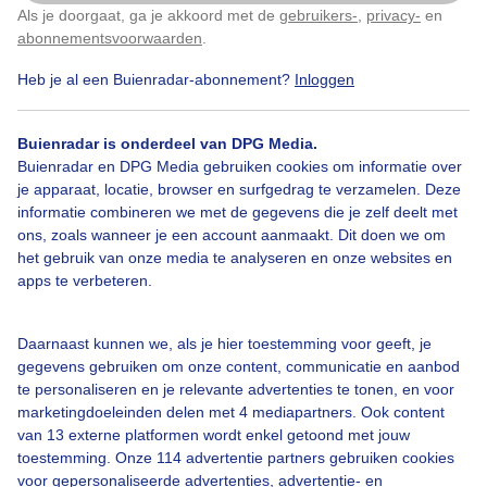
Als je doorgaat, ga je akkoord met de
gebruikers-
,
privacy-
en
Klik
hier
om dit aan te passen
Door: Chris Meewis
Gemaakt: 15-05-2026, 36x bekeken
abonnementsvoorwaarden
.
Heb je al een Buienradar-abonnement?
Inloggen
Buienradar is onderdeel van DPG Media.
Buienradar en DPG Media gebruiken cookies om informatie over
Bekijk slideshow
je apparaat, locatie, browser en surfgedrag te verzamelen. Deze
informatie combineren we met de gegevens die je zelf deelt met
ons, zoals wanneer je een account aanmaakt. Dit doen we om
het gebruik van onze media te analyseren en onze websites en
apps te verbeteren.
Een moment geduld aub...
Daarnaast kunnen we, als je hier toestemming voor geeft, je
gegevens gebruiken om onze content, communicatie en aanbod
te personaliseren en je relevante advertenties te tonen, en voor
marketingdoeleinden delen met 4 mediapartners. Ook content
van 13 externe platformen wordt enkel getoond met jouw
toestemming. Onze 114 advertentie partners gebruiken cookies
voor gepersonaliseerde advertenties, advertentie- en