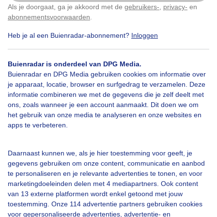
Als je doorgaat, ga je akkoord met de
gebruikers-
,
privacy-
en
Klik
hier
om dit aan te passen
abonnementsvoorwaarden
.
Heb je al een Buienradar-abonnement?
Inloggen
Lente
Regen
Wolken
Buienradar is onderdeel van DPG Media.
Buienradar en DPG Media gebruiken cookies om informatie over
je apparaat, locatie, browser en surfgedrag te verzamelen. Deze
Bekijk slideshow
informatie combineren we met de gegevens die je zelf deelt met
ons, zoals wanneer je een account aanmaakt. Dit doen we om
het gebruik van onze media te analyseren en onze websites en
apps te verbeteren.
Een moment geduld aub...
Daarnaast kunnen we, als je hier toestemming voor geeft, je
gegevens gebruiken om onze content, communicatie en aanbod
te personaliseren en je relevante advertenties te tonen, en voor
marketingdoeleinden delen met 4 mediapartners. Ook content
van 13 externe platformen wordt enkel getoond met jouw
toestemming. Onze 114 advertentie partners gebruiken cookies
voor gepersonaliseerde advertenties, advertentie- en