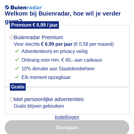
Welkom bij Buienradar, hoe wil je verder
gaan?
Premium € 6,99 / jaar
Mogen we je locatie gebruiken voor het
Donkere wolken boven Eindhoven
weer?
Buienradar Premium
Voor slechts
€ 6,99 per jaar
(€ 0,58 per maand)
Advertentievrij en privacy veilig
Ontvang voor min. € 40,- aan cadeaus
Indien je hier nog geen akkoord op hebt gegeven,
verschijnt er zo een pop-up uit je browser waarin
10% donatie aan Staatsbosbeheer
deze toestemming gevraagd wordt.
Elk moment opzegbaar
Gratis
Is goed, toon de popup
Met persoonlijke advertenties
Gratis blijven gebruiken
Donkere wolken boven Eindhoven met zo nu en dan
Instellingen
een bui
Nu niet, misschien later
Doorgaan
Door: Arno le Large
Gemaakt: 15-05-2026, 125x bekeken
Gebruik je Safari en wil je niet elke dag deze pop-up zien?