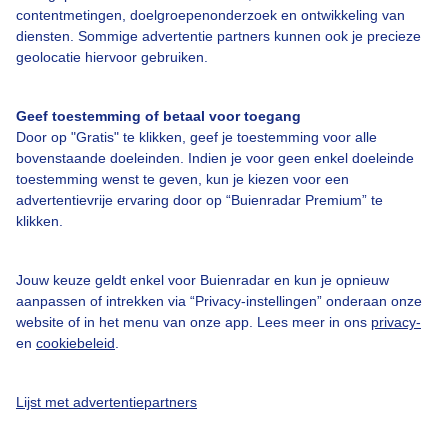
Over Buienradar
contentmetingen, doelgroepenonderzoek en ontwikkeling van
diensten. Sommige advertentie partners kunnen ook je precieze
geolocatie hiervoor gebruiken.
Bedrijfsgegevens
Veelgestelde vragen
Geef toestemming of betaal voor toegang
Door op "Gratis" te klikken, geef je toestemming voor alle
Contact
bovenstaande doeleinden. Indien je voor geen enkel doeleinde
Toegankelijkheid
toestemming wenst te geven, kun je kiezen voor een
advertentievrije ervaring door op “Buienradar Premium” te
Gebruikersvoorwaarden
klikken.
Adverteren
Buienradar Team
Jouw keuze geldt enkel voor Buienradar en kun je opnieuw
aanpassen of intrekken via “Privacy-instellingen” onderaan onze
Privacy beleid
website of in het menu van onze app. Lees meer in ons
privacy-
en
cookiebeleid
.
Cookie beleid
Privacy instellingen
Lijst met advertentiepartners
Gratis weerdata