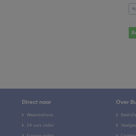
#
B
Direct naar
Over B
Weerstations
Bedrij
24 uurs radar
Veelge
Europa radar
Contac