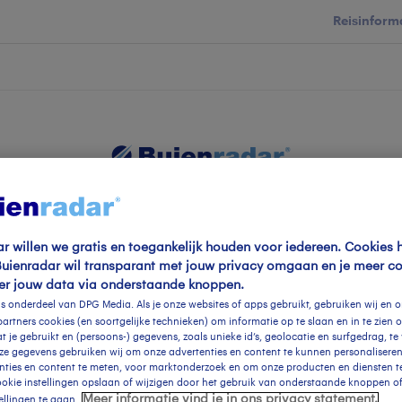
Reisinforma
wijd
Foto en video
Weerzine
Mogen we je locatie gebruiken voor
het weer?
Zoeken in 
r willen we gratis en toegankelijk houden voor iedereen. Cookies 
EGEN WIND EN KOUD
Buienradar wil transparant met jouw privacy omgaan en je meer co
er jouw data via onderstaande knoppen.
Indien je hier nog geen akkoord op hebt
is onderdeel van DPG Media. Als je onze websites of apps gebruikt, gebruiken wij en 
gegeven, verschijnt er zo een pop-up uit
artners cookies (en soortgelijke technieken) om informatie op te slaan en in te zien 
je browser waarin deze toestemming
 je gebruikt en (persoons-) gegevens, zoals unieke id’s, geolocatie en surfgedrag, t
eze gegevens gebruiken wij om onze advertenties en content te kunnen personaliseren
gevraagd wordt.
nties en content te meten, voor marktonderzoek en om onze producten en diensten te
cookie instellingen opslaan of wijzigen door het gebruik van onderstaande knoppen o
Meer informatie vind je in ons privacy statement.
ellingen te gaan.