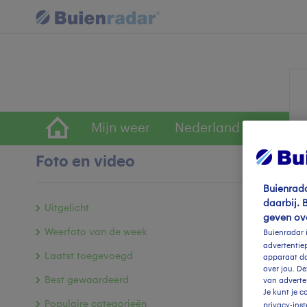
Mijn weer
Nederland
Wereld
Foto en video
Buienrada
R
daarbij. 
Uitgelicht
geven ov
Weerfoto van de week
Buienradar 
advertentiep
Laatst toegevoegd
apparaat dat
over jou. D
Best gewaardeerd
van adverte
Je kunt je 
Populaire categorieën
privacy-inst