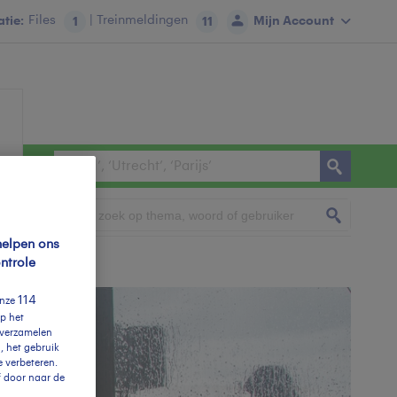
tie:
Files
| Treinmeldingen
Mijn Account
1
11
foto & video:
helpen ons
ntrole
114
onze
op het
e verzamelen
, het gebruik
 verbeteren.
f door naar de