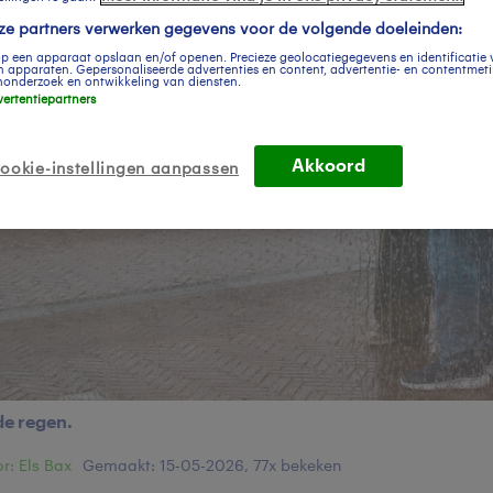
Is goed, toon de popup
nze partners verwerken gegevens voor de volgende doeleinden:
Nu niet, misschien later
op een apparaat opslaan en/of openen. Precieze geolocatiegegevens en identificatie 
 apparaten. Gepersonaliseerde advertenties en content, advertentie- en contentmet
onderzoek en ontwikkeling van diensten.
vertentiepartners
Gebruik je Safari en wil je niet elke dag deze pop-up
zien?
Klik
hier
om dit aan te passen
Akkoord
ookie-instellingen aanpassen
de regen.
r: Els Bax
Gemaakt: 15-05-2026, 77x bekeken