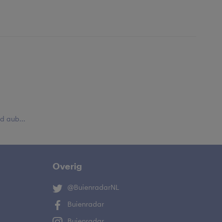
 aub...
Overig
@BuienradarNL
Buienradar
Buienradar