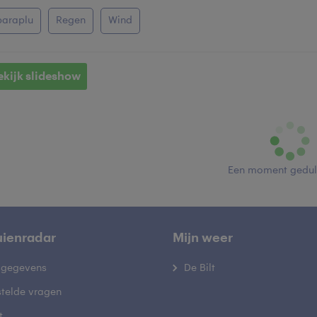
paraplu
Regen
Wind
ekijk slideshow
Een moment geduld
uienradar
Mijn weer
fsgegevens
De Bilt
stelde vragen
t