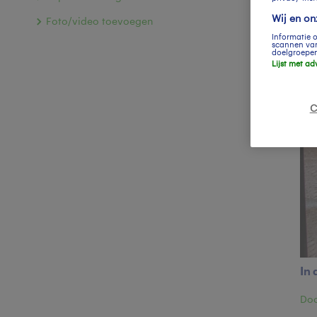
Wij en o
Foto/video toevoegen
Informatie 
scannen van
doelgroepen
Lijst met ad
C
In 
Doo