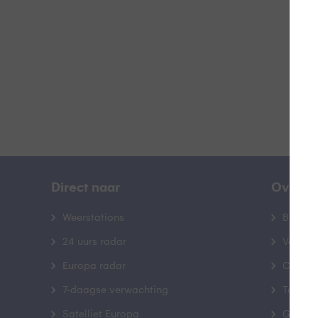
B
Direct naar
Over B
Weerstations
Bedrij
24 uurs radar
Veelge
Europa radar
Contac
7-daagse verwachting
Toegank
Satelliet Europa
Gebrui