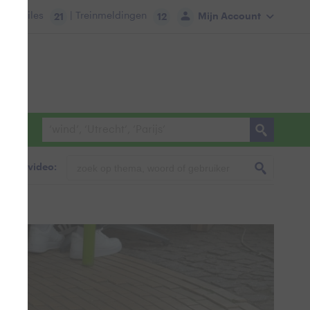
tie:
Files
| Treinmeldingen
Mijn Account
21
12
foto & video: