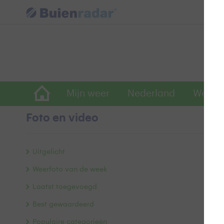
Mijn weer
Nederland
Wereld
Foto en video
P
Uitgelicht
Weerfoto van de week
Laatst toegevoegd
Best gewaardeerd
Populaire categorieën