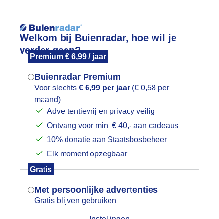
Reisinforma
Welkom bij Buienradar, hoe wil je
verder gaan?
Premium € 6,99 / jaar
Buienradar Premium
Voor slechts
€ 6,99 per jaar
(€ 0,58 per
wijd
Foto en video
Weerzine
maand)
Mogen we je locatie gebruiken voor
Advertentievrij en privacy veilig
het weer?
Zoeken in 
Ontvang voor min. € 40,- aan cadeaus
10% donatie aan Staatsbosbeheer
araplu’s en hondenweer aan zee
Elk moment opzegbaar
Indien je hier nog geen akkoord op hebt
Gratis
gegeven, verschijnt er zo een pop-up uit
je browser waarin deze toestemming
Met persoonlijke advertenties
gevraagd wordt.
Gratis blijven gebruiken
Instellingen