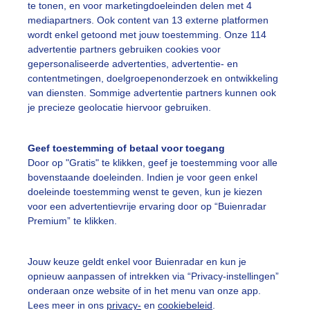
te tonen, en voor marketingdoeleinden delen met 4
mediapartners. Ook content van 13 externe platformen
ekijk slideshow
wordt enkel getoond met jouw toestemming. Onze 114
advertentie partners gebruiken cookies voor
gepersonaliseerde advertenties, advertentie- en
contentmetingen, doelgroepenonderzoek en ontwikkeling
van diensten. Sommige advertentie partners kunnen ook
je precieze geolocatie hiervoor gebruiken.
Een moment geduld
Geef toestemming of betaal voor toegang
Door op "Gratis" te klikken, geef je toestemming voor alle
bovenstaande doeleinden. Indien je voor geen enkel
uienradar
Mijn weer
doeleinde toestemming wenst te geven, kun je kiezen
voor een advertentievrije ervaring door op “Buienradar
fsgegevens
De Bilt
Premium” te klikken.
stelde vragen
t
Jouw keuze geldt enkel voor Buienradar en kun je
opnieuw aanpassen of intrekken via “Privacy-instellingen”
elijkheid
onderaan onze website of in het menu van onze app.
Lees meer in ons
privacy-
en
cookiebeleid
.
kersvoorwaarden