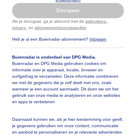
Is goed, toon de popup
Doorgaan
Nu niet, misschien later
Als je doorgaat, ga je akkoord met de
gebruikers-
,
privacy-
en
abonnementsvoorwaarden
.
Gebruik je Safari en wil je niet elke dag deze pop-up
zien?
Heb je al een Buienradar-abonnement?
Inloggen
Klik
hier
om dit aan te passen
Buienradar is onderdeel van DPG Media.
Buienradar en DPG Media gebruiken cookies om
informatie over je apparaat, locatie, browser en
surfgedrag te verzamelen. Deze informatie combineren
we met de gegevens die je zelf deelt met ons, zoals
wanneer je een account aanmaakt. Dit doen we om het
gebruik van onze media te analyseren en onze websites
en apps te verbeteren.
Daarnaast kunnen we, als je hier toestemming voor geeft,
r: John Dalhuijsen
Gemaakt: 15-05-2026, 114x bekeken
je gegevens gebruiken om onze content, communicatie
en aanbod te personaliseren en je relevante advertenties