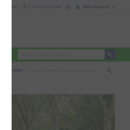
tie:
Files
| Treinmeldingen
Mijn Account
1
13
foto & video: