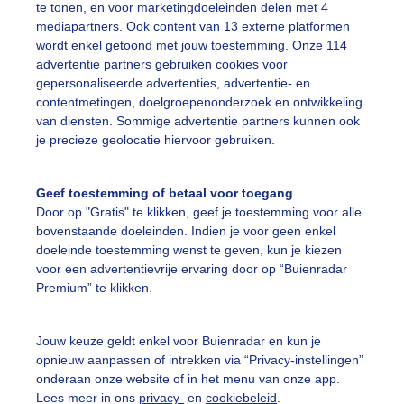
te tonen, en voor marketingdoeleinden delen met 4
mediapartners. Ook content van 13 externe platformen
ente
Regen
Wolken
wordt enkel getoond met jouw toestemming. Onze 114
advertentie partners gebruiken cookies voor
gepersonaliseerde advertenties, advertentie- en
ekijk slideshow
contentmetingen, doelgroepenonderzoek en ontwikkeling
van diensten. Sommige advertentie partners kunnen ook
je precieze geolocatie hiervoor gebruiken.
Geef toestemming of betaal voor toegang
Door op "Gratis" te klikken, geef je toestemming voor alle
Een moment geduld
bovenstaande doeleinden. Indien je voor geen enkel
doeleinde toestemming wenst te geven, kun je kiezen
voor een advertentievrije ervaring door op “Buienradar
Premium” te klikken.
uienradar
Mijn weer
Jouw keuze geldt enkel voor Buienradar en kun je
fsgegevens
De Bilt
opnieuw aanpassen of intrekken via “Privacy-instellingen”
stelde vragen
onderaan onze website of in het menu van onze app.
Lees meer in ons
privacy-
en
cookiebeleid
.
t