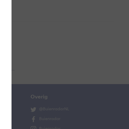
 aub...
Overig
@BuienradarNL
Buienradar
Buienradar