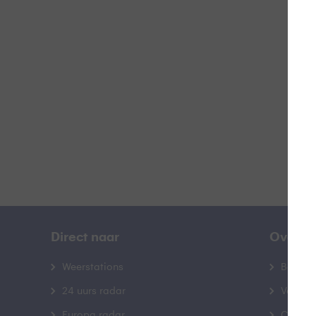
L
B
Direct naar
Over B
Weerstations
Bedrij
24 uurs radar
Veelge
Europa radar
Contac