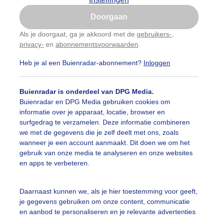
Is goed, toon de popup
Doorgaan
Nu niet, misschien later
Als je doorgaat, ga je akkoord met de
gebruikers-
,
privacy-
en
abonnementsvoorwaarden
.
Gebruik je Safari en wil je niet elke dag deze pop-up
zien?
Heb je al een Buienradar-abonnement?
Inloggen
Klik
hier
om dit aan te passen
Buienradar is onderdeel van DPG Media.
Buienradar en DPG Media gebruiken cookies om
informatie over je apparaat, locatie, browser en
surfgedrag te verzamelen. Deze informatie combineren
we met de gegevens die je zelf deelt met ons, zoals
wanneer je een account aanmaakt. Dit doen we om het
gebruik van onze media te analyseren en onze websites
en apps te verbeteren.
itenkruid laantje op Texel bij de Cocksdorp in het Krimbos.
Daarnaast kunnen we, als je hier toestemming voor geeft,
je gegevens gebruiken om onze content, communicatie
r: Frans Alderse Baas
Gemaakt: 15-05-2026, 35x bekeken
en aanbod te personaliseren en je relevante advertenties