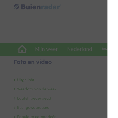
Mijn weer
Nederland
Wereld
Foto en video
G
Uitgelicht
Weerfoto van de week
Laatst toegevoegd
Best gewaardeerd
Populaire categorieën