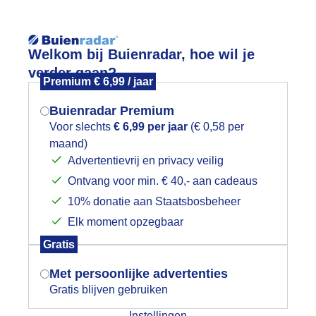
Reisinforma
Welkom bij Buienradar, hoe wil je
verder gaan?
Premium € 6,99 / jaar
Buienradar Premium
Voor slechts
€ 6,99 per jaar
(€ 0,58 per
wijd
Foto en video
Weerzine
maand)
Mogen we je locatie gebruiken voor
Advertentievrij en privacy veilig
het weer?
Zoeken in 
Ontvang voor min. € 40,- aan cadeaus
10% donatie aan Staatsbosbeheer
roeizaam weer op Texel
Elk moment opzegbaar
Indien je hier nog geen akkoord op hebt
Gratis
gegeven, verschijnt er zo een pop-up uit
je browser waarin deze toestemming
Met persoonlijke advertenties
gevraagd wordt.
Gratis blijven gebruiken
Instellingen