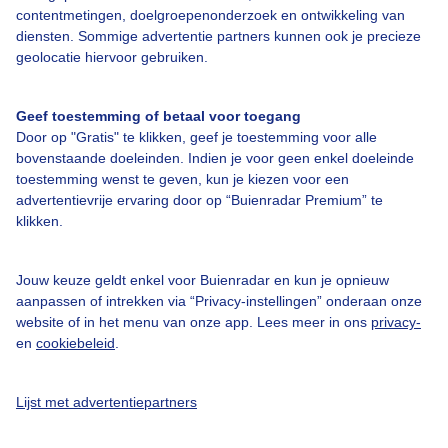
contentmetingen, doelgroepenonderzoek en ontwikkeling van
diensten. Sommige advertentie partners kunnen ook je precieze
geolocatie hiervoor gebruiken.
Over Buienradar
Geef toestemming of betaal voor toegang
Bedrijfsgegevens
Door op "Gratis" te klikken, geef je toestemming voor alle
bovenstaande doeleinden. Indien je voor geen enkel doeleinde
Veelgestelde vragen
toestemming wenst te geven, kun je kiezen voor een
Contact
advertentievrije ervaring door op “Buienradar Premium” te
klikken.
Toegankelijkheid
Gebruikersvoorwaarden
Jouw keuze geldt enkel voor Buienradar en kun je opnieuw
aanpassen of intrekken via “Privacy-instellingen” onderaan onze
Adverteren
website of in het menu van onze app. Lees meer in ons
privacy-
Buienradar Team
en
cookiebeleid
.
Privacy beleid
Lijst met advertentiepartners
Cookie beleid
Privacy instellingen