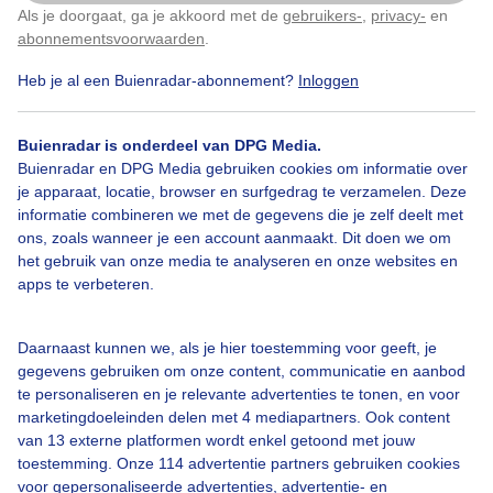
Dreigende wolkenlucht Donkere wolken
Als je doorgaat, ga je akkoord met de
gebruikers-
,
privacy-
en
Klik
hier
om dit aan te passen
abonnementsvoorwaarden
.
Door: Sandra Romijn
Gemaakt: 15-05-2026, 74x bekeken
Heb je al een Buienradar-abonnement?
Inloggen
Buienradar is onderdeel van DPG Media.
Buienradar en DPG Media gebruiken cookies om informatie over
Wolken
je apparaat, locatie, browser en surfgedrag te verzamelen. Deze
informatie combineren we met de gegevens die je zelf deelt met
ons, zoals wanneer je een account aanmaakt. Dit doen we om
Bekijk slideshow
het gebruik van onze media te analyseren en onze websites en
apps te verbeteren.
Daarnaast kunnen we, als je hier toestemming voor geeft, je
gegevens gebruiken om onze content, communicatie en aanbod
te personaliseren en je relevante advertenties te tonen, en voor
Een moment geduld aub...
marketingdoeleinden delen met 4 mediapartners. Ook content
van 13 externe platformen wordt enkel getoond met jouw
toestemming. Onze 114 advertentie partners gebruiken cookies
voor gepersonaliseerde advertenties, advertentie- en