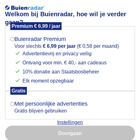
Welkom bij Buienradar, hoe wil je verder
gaan?
Premium € 6,99 / jaar
Mogen we je locatie gebruiken voor het
Dreigende wolkenlucht
weer?
Buienradar Premium
Voor slechts
€ 6,99 per jaar
(€ 0,58 per maand)
Advertentievrij en privacy veilig
Ontvang voor min. € 40,- aan cadeaus
Indien je hier nog geen akkoord op hebt gegeven,
verschijnt er zo een pop-up uit je browser waarin
10% donatie aan Staatsbosbeheer
deze toestemming gevraagd wordt.
Elk moment opzegbaar
Gratis
Is goed, toon de popup
Met persoonlijke advertenties
Gratis blijven gebruiken
Instellingen
Nu niet, misschien later
Doorgaan
Gebruik je Safari en wil je niet elke dag deze pop-up zien?