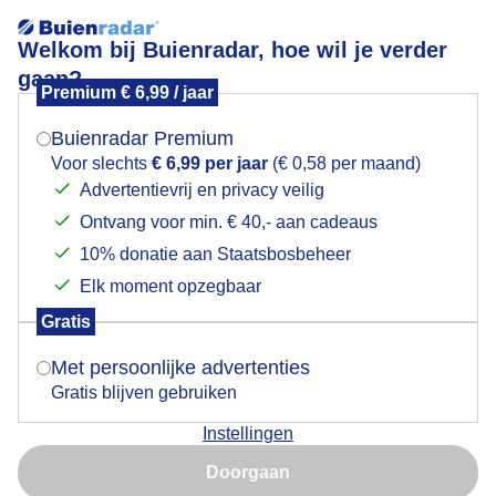
Welkom bij Buienradar, hoe wil je verder
gaan?
Premium € 6,99 / jaar
Mogen we je locatie gebruiken voor het
Lees meer.
weer?
Buienradar Premium
Nog maar een zonnige weerfoto!
Voor slechts
€ 6,99 per jaar
(€ 0,58 per maand)
Advertentievrij en privacy veilig
Ontvang voor min. € 40,- aan cadeaus
Indien je hier nog geen akkoord op hebt gegeven,
verschijnt er zo een pop-up uit je browser waarin
10% donatie aan Staatsbosbeheer
deze toestemming gevraagd wordt.
Elk moment opzegbaar
Gratis
Is goed, toon de popup
Met persoonlijke advertenties
Gratis blijven gebruiken
Instellingen
Nu niet, misschien later
Op Texel overdag droog en volop zon!
Doorgaan
Gebruik je Safari en wil je niet elke dag deze pop-up zien?