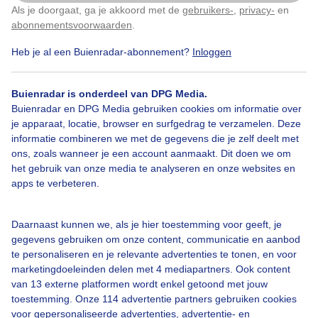
Als je doorgaat, ga je akkoord met de
gebruikers-
,
privacy-
en
Klik
hier
om dit aan te passen
Door: Frans Alderse Baas
Gemaakt: 14-05-2026, 55x bekeken
abonnementsvoorwaarden
.
Heb je al een Buienradar-abonnement?
Inloggen
Lente
Zon
Wolken
Buienradar is onderdeel van DPG Media.
Buienradar en DPG Media gebruiken cookies om informatie over
je apparaat, locatie, browser en surfgedrag te verzamelen. Deze
informatie combineren we met de gegevens die je zelf deelt met
Bekijk slideshow
ons, zoals wanneer je een account aanmaakt. Dit doen we om
het gebruik van onze media te analyseren en onze websites en
apps te verbeteren.
Daarnaast kunnen we, als je hier toestemming voor geeft, je
Een moment geduld aub...
gegevens gebruiken om onze content, communicatie en aanbod
te personaliseren en je relevante advertenties te tonen, en voor
marketingdoeleinden delen met 4 mediapartners. Ook content
van 13 externe platformen wordt enkel getoond met jouw
toestemming. Onze 114 advertentie partners gebruiken cookies
voor gepersonaliseerde advertenties, advertentie- en