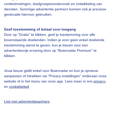
contentmetingen, doelgroepenonderzoek en ontwikkeling van
diensten. Sommige advertentie partners kunnen ook je precieze
Over Buienradar
geolocatie hiervoor gebruiken.
Bedrijfsgegevens
Geef toestemming of betaal voor toegang
Veelgestelde vragen
Door op "Gratis" te klikken, geef je toestemming voor alle
bovenstaande doeleinden. Indien je voor geen enkel doeleinde
Contact
toestemming wenst te geven, kun je kiezen voor een
advertentievrije ervaring door op “Buienradar Premium” te
Toegankelijkheid
klikken.
Gebruikersvoorwaarden
Adverteren
Jouw keuze geldt enkel voor Buienradar en kun je opnieuw
aanpassen of intrekken via “Privacy-instellingen” onderaan onze
Buienradar Team
website of in het menu van onze app. Lees meer in ons
privacy-
Privacy beleid
en
cookiebeleid
.
Cookie beleid
Lijst met advertentiepartners
Privacy instellingen
Gratis weerdata