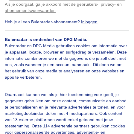
Een moment geduld aub...
Als je doorgaat, ga je akkoord met de
gebruikers-
,
privacy-
en
Klik
hier
om dit aan te passen
abonnementsvoorwaarden
.
Heb je al een Buienradar-abonnement?
Inloggen
Buienradar is onderdeel van DPG Media.
Buienradar en DPG Media gebruiken cookies om informatie over
Over Buienradar
je apparaat, locatie, browser en surfgedrag te verzamelen. Deze
informatie combineren we met de gegevens die je zelf deelt met
ons, zoals wanneer je een account aanmaakt. Dit doen we om
Bedrijfsgegevens
het gebruik van onze media te analyseren en onze websites en
Veelgestelde vragen
apps te verbeteren.
Contact
Daarnaast kunnen we, als je hier toestemming voor geeft, je
Toegankelijkheid
gegevens gebruiken om onze content, communicatie en aanbod
Gebruikersvoorwaarden
te personaliseren en je relevante advertenties te tonen, en voor
marketingdoeleinden delen met 4 mediapartners. Ook content
Adverteren
van 13 externe platformen wordt enkel getoond met jouw
toestemming. Onze 114 advertentie partners gebruiken cookies
Buienradar Team
voor gepersonaliseerde advertenties, advertentie- en