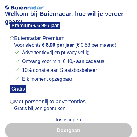
Welkom bij Buienradar, hoe wil je verder
gaan?
Premium € 6,99 / jaar
Mogen we je locatie gebruiken voor het
Sneek
weer?
Buienradar Premium
Voor slechts
€ 6,99 per jaar
(€ 0,58 per maand)
Advertentievrij en privacy veilig
Door: Ingrid van Wageningen
Gemaakt: 14-05-2026, 99x bekeken
Ontvang voor min. € 40,- aan cadeaus
Indien je hier nog geen akkoord op hebt gegeven,
verschijnt er zo een pop-up uit je browser waarin
10% donatie aan Staatsbosbeheer
deze toestemming gevraagd wordt.
Elk moment opzegbaar
Gratis
Is goed, toon de popup
Bekijk slideshow
Met persoonlijke advertenties
Gratis blijven gebruiken
Instellingen
Nu niet, misschien later
Doorgaan
Gebruik je Safari en wil je niet elke dag deze pop-up zien?