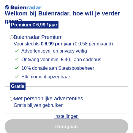
Welkom bij Buienradar, hoe wil je verder
gaan?
Premium € 6,99 / jaar
Mogen we je locatie gebruiken voor het
Wisselvalligeweer vandaag!
weer?
Buienradar Premium
Voor slechts
€ 6,99 per jaar
(€ 0,58 per maand)
Advertentievrij en privacy veilig
Ontvang voor min. € 40,- aan cadeaus
Indien je hier nog geen akkoord op hebt gegeven,
verschijnt er zo een pop-up uit je browser waarin
10% donatie aan Staatsbosbeheer
deze toestemming gevraagd wordt.
Elk moment opzegbaar
Gratis
Is goed, toon de popup
Met persoonlijke advertenties
Gratis blijven gebruiken
Instellingen
Nu niet, misschien later
Door: Nely V Frankenhuijzen
Gemaakt: 14-05-2026, 9x bekeken
Doorgaan
Gebruik je Safari en wil je niet elke dag deze pop-up zien?