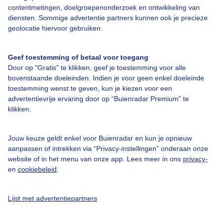
contentmetingen, doelgroepenonderzoek en ontwikkeling van
Veelgestelde vragen
diensten. Sommige advertentie partners kunnen ook je precieze
Contact
geolocatie hiervoor gebruiken.
Toegankelijkheid
Geef toestemming of betaal voor toegang
Gebruikersvoorwaarden
Door op "Gratis" te klikken, geef je toestemming voor alle
Adverteren
bovenstaande doeleinden. Indien je voor geen enkel doeleinde
toestemming wenst te geven, kun je kiezen voor een
Buienradar Team
advertentievrije ervaring door op “Buienradar Premium” te
klikken.
Privacy beleid
Cookie beleid
Jouw keuze geldt enkel voor Buienradar en kun je opnieuw
Privacy instellingen
aanpassen of intrekken via “Privacy-instellingen” onderaan onze
website of in het menu van onze app. Lees meer in ons
privacy-
Gratis weerdata
en
cookiebeleid
.
@BuienradarNL
Lijst met advertentiepartners
Buienradar
Buienradar