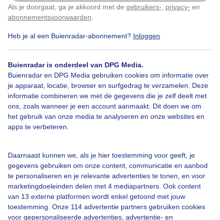
Als je doorgaat, ga je akkoord met de
gebruikers-
,
privacy-
en
Klik
hier
om dit aan te passen
abonnementsvoorwaarden
.
Heb je al een Buienradar-abonnement?
Inloggen
Bekijk slideshow
Buienradar is onderdeel van DPG Media.
Buienradar en DPG Media gebruiken cookies om informatie over
je apparaat, locatie, browser en surfgedrag te verzamelen. Deze
informatie combineren we met de gegevens die je zelf deelt met
ons, zoals wanneer je een account aanmaakt. Dit doen we om
Een moment geduld aub...
het gebruik van onze media te analyseren en onze websites en
apps te verbeteren.
Daarnaast kunnen we, als je hier toestemming voor geeft, je
gegevens gebruiken om onze content, communicatie en aanbod
te personaliseren en je relevante advertenties te tonen, en voor
Over Buienradar
marketingdoeleinden delen met 4 mediapartners. Ook content
van 13 externe platformen wordt enkel getoond met jouw
toestemming. Onze 114 advertentie partners gebruiken cookies
Bedrijfsgegevens
voor gepersonaliseerde advertenties, advertentie- en