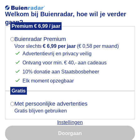
Welkom bij Buienradar, hoe wil je verder
gaan?
Premium € 6,99 / jaar
Mogen we je locatie gebruiken voor het
Lees meer.
weer?
Buienradar Premium
Weerfoto!
Voor slechts
€ 6,99 per jaar
(€ 0,58 per maand)
Advertentievrij en privacy veilig
Ontvang voor min. € 40,- aan cadeaus
Indien je hier nog geen akkoord op hebt gegeven,
verschijnt er zo een pop-up uit je browser waarin
10% donatie aan Staatsbosbeheer
deze toestemming gevraagd wordt.
Elk moment opzegbaar
Gratis
Is goed, toon de popup
Met persoonlijke advertenties
Gratis blijven gebruiken
Instellingen
Nu niet, misschien later
Doorgaan
Gebruik je Safari en wil je niet elke dag deze pop-up zien?
Door: Nely V Frankenhuijzen
Gemaakt: 14-05-2026, 62x bekeken