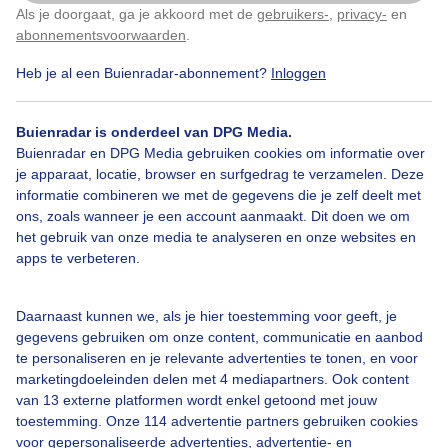
Als je doorgaat, ga je akkoord met de
gebruikers-
,
privacy-
en
Klik
hier
om dit aan te passen
abonnementsvoorwaarden
.
Heb je al een Buienradar-abonnement?
Inloggen
Buienradar is onderdeel van DPG Media.
Bekijk slideshow
Buienradar en DPG Media gebruiken cookies om informatie over
je apparaat, locatie, browser en surfgedrag te verzamelen. Deze
informatie combineren we met de gegevens die je zelf deelt met
ons, zoals wanneer je een account aanmaakt. Dit doen we om
het gebruik van onze media te analyseren en onze websites en
apps te verbeteren.
Een moment geduld aub...
Daarnaast kunnen we, als je hier toestemming voor geeft, je
gegevens gebruiken om onze content, communicatie en aanbod
te personaliseren en je relevante advertenties te tonen, en voor
marketingdoeleinden delen met 4 mediapartners. Ook content
van 13 externe platformen wordt enkel getoond met jouw
Over Buienradar
toestemming. Onze 114 advertentie partners gebruiken cookies
voor gepersonaliseerde advertenties, advertentie- en