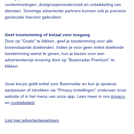
contentmetingen, doelgroepenonderzoek en ontwikkeling van
Bedrijfsgegevens
diensten. Sommige advertentie partners kunnen ook je precieze
geolocatie hiervoor gebruiken.
Veelgestelde vragen
Contact
Geef toestemming of betaal voor toegang
Toegankelijkheid
Door op "Gratis" te klikken, geef je toestemming voor alle
bovenstaande doeleinden. Indien je voor geen enkel doeleinde
Gebruikersvoorwaarden
toestemming wenst te geven, kun je kiezen voor een
advertentievrije ervaring door op “Buienradar Premium” te
Adverteren
klikken.
Buienradar Team
Privacy beleid
Jouw keuze geldt enkel voor Buienradar en kun je opnieuw
aanpassen of intrekken via “Privacy-instellingen” onderaan onze
Cookie beleid
website of in het menu van onze app. Lees meer in ons
privacy-
Privacy instellingen
en
cookiebeleid
.
Gratis weerdata
Lijst met advertentiepartners
@BuienradarNL