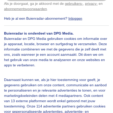
Als je doorgaat, ga je akkoord met de
gebruikers-
,
privacy-
en
Klik
hier
om dit aan te passen
abonnementsvoorwaarden
.
Een moment geduld aub...
Heb je al een Buienradar-abonnement?
Inloggen
Buienradar is onderdeel van DPG Media.
Buienradar en DPG Media gebruiken cookies om informatie over
je apparaat, locatie, browser en surfgedrag te verzamelen. Deze
informatie combineren we met de gegevens die je zelf deelt met
ons, zoals wanneer je een account aanmaakt. Dit doen we om
Over Buienradar
het gebruik van onze media te analyseren en onze websites en
apps te verbeteren.
Bedrijfsgegevens
Veelgestelde vragen
Daarnaast kunnen we, als je hier toestemming voor geeft, je
gegevens gebruiken om onze content, communicatie en aanbod
Contact
te personaliseren en je relevante advertenties te tonen, en voor
marketingdoeleinden delen met 4 mediapartners. Ook content
Toegankelijkheid
van 13 externe platformen wordt enkel getoond met jouw
Gebruikersvoorwaarden
toestemming. Onze 114 advertentie partners gebruiken cookies
voor gepersonaliseerde advertenties, advertentie- en