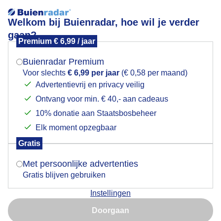
Welkom bij Buienradar, hoe wil je verder
gaan?
Premium € 6,99 / jaar
Mogen we je locatie gebruiken voor het
Lees meer.
weer?
Buienradar Premium
Weerfoto Deventer
Voor slechts
€ 6,99 per jaar
(€ 0,58 per maand)
Advertentievrij en privacy veilig
Ontvang voor min. € 40,- aan cadeaus
Indien je hier nog geen akkoord op hebt gegeven,
verschijnt er zo een pop-up uit je browser waarin
10% donatie aan Staatsbosbeheer
Door: Jan Simmes
Gemaakt: 14-05-2026, 312x bekeken
deze toestemming gevraagd wordt.
Elk moment opzegbaar
Gratis
Is goed, toon de popup
2
Met persoonlijke advertenties
Gratis blijven gebruiken
Bekijk slideshow
Instellingen
Nu niet, misschien later
Doorgaan
Gebruik je Safari en wil je niet elke dag deze pop-up zien?