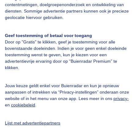
Adverteren
contentmetingen, doelgroepenonderzoek en ontwikkeling van
Buienradar Team
diensten. Sommige advertentie partners kunnen ook je precieze
geolocatie hiervoor gebruiken.
Privacy beleid
Cookie beleid
Geef toestemming of betaal voor toegang
Door op "Gratis" te klikken, geef je toestemming voor alle
Privacy instellingen
bovenstaande doeleinden. Indien je voor geen enkel doeleinde
Gratis weerdata
toestemming wenst te geven, kun je kiezen voor een
advertentievrije ervaring door op “Buienradar Premium” te
@BuienradarNL
klikken.
Buienradar
Jouw keuze geldt enkel voor Buienradar en kun je opnieuw
Buienradar
aanpassen of intrekken via “Privacy-instellingen” onderaan onze
website of in het menu van onze app. Lees meer in ons
privacy-
en
cookiebeleid
.
Lijst met advertentiepartners
© 2006 - 2026 RTL Nederland. Alle rechten voorbehouden. Geen tekst-