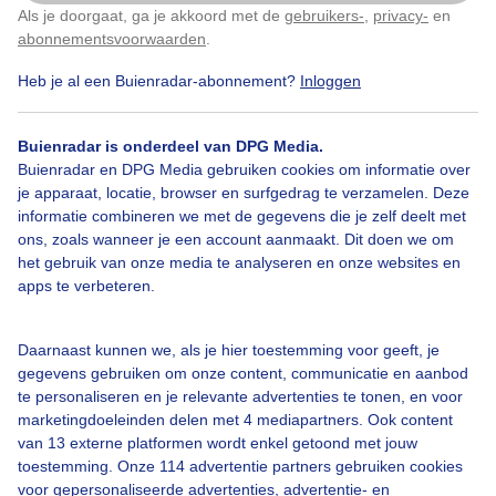
Door: Sjef Kenniphaas
Gemaakt: 14-05-2026, 62x bekeken
Als je doorgaat, ga je akkoord met de
gebruikers-
,
privacy-
en
Klik
hier
om dit aan te passen
abonnementsvoorwaarden
.
Heb je al een Buienradar-abonnement?
Inloggen
Buienradar is onderdeel van DPG Media.
Bekijk slideshow
Buienradar en DPG Media gebruiken cookies om informatie over
je apparaat, locatie, browser en surfgedrag te verzamelen. Deze
informatie combineren we met de gegevens die je zelf deelt met
ons, zoals wanneer je een account aanmaakt. Dit doen we om
het gebruik van onze media te analyseren en onze websites en
apps te verbeteren.
Een moment geduld aub...
Daarnaast kunnen we, als je hier toestemming voor geeft, je
gegevens gebruiken om onze content, communicatie en aanbod
te personaliseren en je relevante advertenties te tonen, en voor
marketingdoeleinden delen met 4 mediapartners. Ook content
van 13 externe platformen wordt enkel getoond met jouw
toestemming. Onze 114 advertentie partners gebruiken cookies
Over Buienradar
voor gepersonaliseerde advertenties, advertentie- en