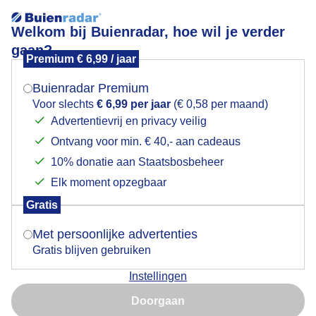
Welkom bij Buienradar, hoe wil je verder
gaan?
Premium € 6,99 / jaar
Mogen we je locatie gebruiken voor het
Lees meer.
weer?
Buienradar Premium
Wind, wolken en zon
Voor slechts
€ 6,99 per jaar
(€ 0,58 per maand)
Advertentievrij en privacy veilig
Ontvang voor min. € 40,- aan cadeaus
Indien je hier nog geen akkoord op hebt gegeven,
verschijnt er zo een pop-up uit je browser waarin
10% donatie aan Staatsbosbeheer
deze toestemming gevraagd wordt.
Elk moment opzegbaar
Gratis
Is goed, toon de popup
Met persoonlijke advertenties
Gratis blijven gebruiken
Instellingen
Nu niet, misschien later
Doorgaan
Gebruik je Safari en wil je niet elke dag deze pop-up zien?