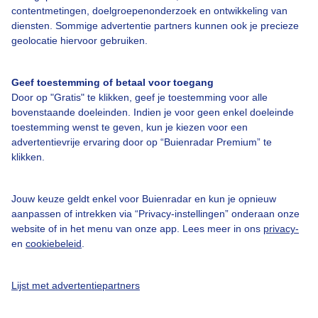
contentmetingen, doelgroepenonderzoek en ontwikkeling van
Bedrijfsgegevens
diensten. Sommige advertentie partners kunnen ook je precieze
geolocatie hiervoor gebruiken.
Veelgestelde vragen
Contact
Geef toestemming of betaal voor toegang
Toegankelijkheid
Door op "Gratis" te klikken, geef je toestemming voor alle
bovenstaande doeleinden. Indien je voor geen enkel doeleinde
Gebruikersvoorwaarden
toestemming wenst te geven, kun je kiezen voor een
advertentievrije ervaring door op “Buienradar Premium” te
Adverteren
klikken.
Buienradar Team
Privacy beleid
Jouw keuze geldt enkel voor Buienradar en kun je opnieuw
aanpassen of intrekken via “Privacy-instellingen” onderaan onze
Cookie beleid
website of in het menu van onze app. Lees meer in ons
privacy-
Privacy instellingen
en
cookiebeleid
.
Gratis weerdata
Lijst met advertentiepartners
@BuienradarNL