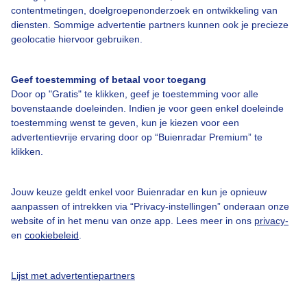
contentmetingen, doelgroepenonderzoek en ontwikkeling van
diensten. Sommige advertentie partners kunnen ook je precieze
Over Buienradar
geolocatie hiervoor gebruiken.
Bedrijfsgegevens
Geef toestemming of betaal voor toegang
Veelgestelde vragen
Door op "Gratis" te klikken, geef je toestemming voor alle
bovenstaande doeleinden. Indien je voor geen enkel doeleinde
Contact
toestemming wenst te geven, kun je kiezen voor een
advertentievrije ervaring door op “Buienradar Premium” te
Toegankelijkheid
klikken.
Gebruikersvoorwaarden
Adverteren
Jouw keuze geldt enkel voor Buienradar en kun je opnieuw
aanpassen of intrekken via “Privacy-instellingen” onderaan onze
Buienradar Team
website of in het menu van onze app. Lees meer in ons
privacy-
Privacy beleid
en
cookiebeleid
.
Cookie beleid
Lijst met advertentiepartners
Privacy instellingen
Gratis weerdata