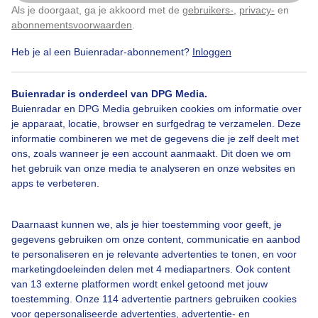
Als je doorgaat, ga je akkoord met de
gebruikers-
,
privacy-
en
Klik
hier
om dit aan te passen
Door: Peter Vermeulen
Gemaakt: 14-05-2026, 84x bekeken
abonnementsvoorwaarden
.
Heb je al een Buienradar-abonnement?
Inloggen
Lente
Wolken
Wind
Buienradar is onderdeel van DPG Media.
Buienradar en DPG Media gebruiken cookies om informatie over
je apparaat, locatie, browser en surfgedrag te verzamelen. Deze
informatie combineren we met de gegevens die je zelf deelt met
Bekijk slideshow
ons, zoals wanneer je een account aanmaakt. Dit doen we om
het gebruik van onze media te analyseren en onze websites en
apps te verbeteren.
Daarnaast kunnen we, als je hier toestemming voor geeft, je
Een moment geduld aub...
gegevens gebruiken om onze content, communicatie en aanbod
te personaliseren en je relevante advertenties te tonen, en voor
marketingdoeleinden delen met 4 mediapartners. Ook content
van 13 externe platformen wordt enkel getoond met jouw
toestemming. Onze 114 advertentie partners gebruiken cookies
voor gepersonaliseerde advertenties, advertentie- en