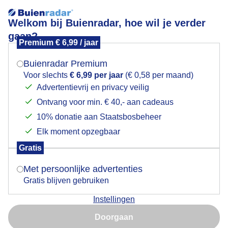
Welkom bij Buienradar, hoe wil je verder
gaan?
Premium € 6,99 / jaar
Mogen we je locatie gebruiken voor het
Lees meer.
weer?
Buienradar Premium
Wisselvallige dag vandaag
Voor slechts
€ 6,99 per jaar
(€ 0,58 per maand)
Advertentievrij en privacy veilig
Ontvang voor min. € 40,- aan cadeaus
Indien je hier nog geen akkoord op hebt gegeven,
verschijnt er zo een pop-up uit je browser waarin
10% donatie aan Staatsbosbeheer
deze toestemming gevraagd wordt.
Elk moment opzegbaar
Gratis
Is goed, toon de popup
Met persoonlijke advertenties
Gratis blijven gebruiken
Instellingen
Nu niet, misschien later
Wisselvallige dag vandaag
Doorgaan
Gebruik je Safari en wil je niet elke dag deze pop-up zien?