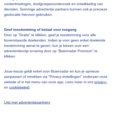
contentmetingen, doelgroepenonderzoek en ontwikkeling van
diensten. Sommige advertentie partners kunnen ook je precieze
Over Buienradar
geolocatie hiervoor gebruiken.
Bedrijfsgegevens
Geef toestemming of betaal voor toegang
Veelgestelde vragen
Door op "Gratis" te klikken, geef je toestemming voor alle
bovenstaande doeleinden. Indien je voor geen enkel doeleinde
Contact
toestemming wenst te geven, kun je kiezen voor een
advertentievrije ervaring door op “Buienradar Premium” te
Toegankelijkheid
klikken.
Gebruikersvoorwaarden
Adverteren
Jouw keuze geldt enkel voor Buienradar en kun je opnieuw
aanpassen of intrekken via “Privacy-instellingen” onderaan onze
Buienradar Team
website of in het menu van onze app. Lees meer in ons
privacy-
Privacy beleid
en
cookiebeleid
.
Cookie beleid
Lijst met advertentiepartners
Privacy instellingen
Gratis weerdata