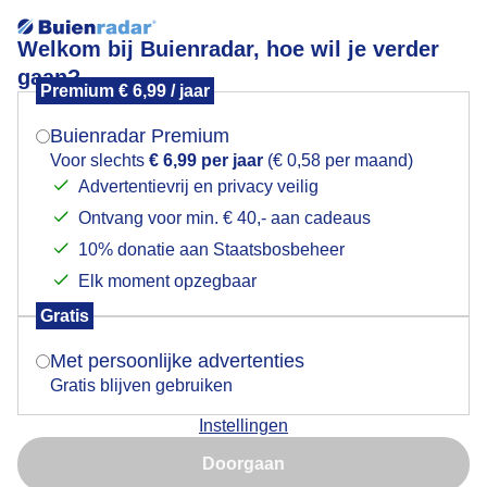
Welkom bij Buienradar, hoe wil je verder
gaan?
Premium € 6,99 / jaar
Mogen we je locatie gebruiken voor het
Lees meer.
weer?
Buienradar Premium
Een Pauw langs de weg
Voor slechts
€ 6,99 per jaar
(€ 0,58 per maand)
Advertentievrij en privacy veilig
Ontvang voor min. € 40,- aan cadeaus
Indien je hier nog geen akkoord op hebt gegeven,
verschijnt er zo een pop-up uit je browser waarin
10% donatie aan Staatsbosbeheer
deze toestemming gevraagd wordt.
Elk moment opzegbaar
Gratis
Is goed, toon de popup
Met persoonlijke advertenties
Gratis blijven gebruiken
Instellingen
Nu niet, misschien later
Een Pauw langs de weg
Doorgaan
Gebruik je Safari en wil je niet elke dag deze pop-up zien?