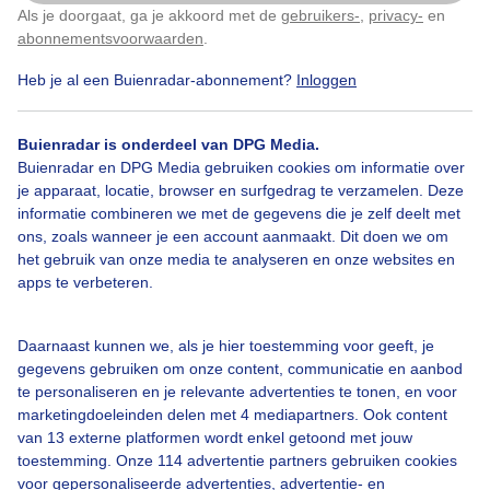
Als je doorgaat, ga je akkoord met de
gebruikers-
,
privacy-
en
Klik
hier
om dit aan te passen
Door: Trudy Fortuijn - van Es
Gemaakt: 14-05-2026, 24x bekeken
abonnementsvoorwaarden
.
Heb je al een Buienradar-abonnement?
Inloggen
Wolken
Wind
Dieren
Buienradar is onderdeel van DPG Media.
Buienradar en DPG Media gebruiken cookies om informatie over
je apparaat, locatie, browser en surfgedrag te verzamelen. Deze
informatie combineren we met de gegevens die je zelf deelt met
Bekijk slideshow
ons, zoals wanneer je een account aanmaakt. Dit doen we om
het gebruik van onze media te analyseren en onze websites en
apps te verbeteren.
Daarnaast kunnen we, als je hier toestemming voor geeft, je
Een moment geduld aub...
gegevens gebruiken om onze content, communicatie en aanbod
te personaliseren en je relevante advertenties te tonen, en voor
marketingdoeleinden delen met 4 mediapartners. Ook content
van 13 externe platformen wordt enkel getoond met jouw
toestemming. Onze 114 advertentie partners gebruiken cookies
voor gepersonaliseerde advertenties, advertentie- en