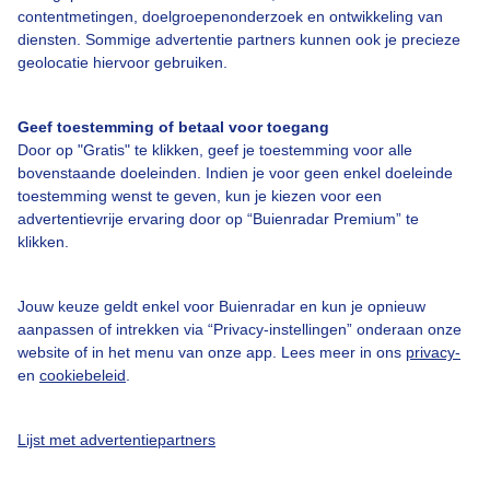
contentmetingen, doelgroepenonderzoek en ontwikkeling van
diensten. Sommige advertentie partners kunnen ook je precieze
Bedrijfsgegevens
geolocatie hiervoor gebruiken.
Veelgestelde vragen
Geef toestemming of betaal voor toegang
Contact
Door op "Gratis" te klikken, geef je toestemming voor alle
Toegankelijkheid
bovenstaande doeleinden. Indien je voor geen enkel doeleinde
toestemming wenst te geven, kun je kiezen voor een
Gebruikersvoorwaarden
advertentievrije ervaring door op “Buienradar Premium” te
klikken.
Adverteren
Buienradar Team
Jouw keuze geldt enkel voor Buienradar en kun je opnieuw
Privacy beleid
aanpassen of intrekken via “Privacy-instellingen” onderaan onze
website of in het menu van onze app. Lees meer in ons
privacy-
Cookie beleid
en
cookiebeleid
.
Privacy instellingen
Gratis weerdata
Lijst met advertentiepartners
@BuienradarNL