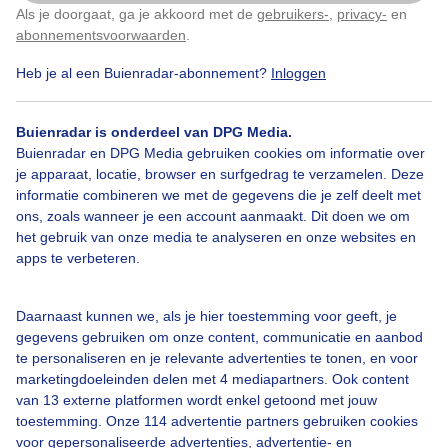
Als je doorgaat, ga je akkoord met de
gebruikers-
,
privacy-
en
Klik
hier
om dit aan te passen
abonnementsvoorwaarden
.
Heb je al een Buienradar-abonnement?
Inloggen
Wolken
Regen
Buienradar is onderdeel van DPG Media.
Buienradar en DPG Media gebruiken cookies om informatie over
Bekijk slideshow
je apparaat, locatie, browser en surfgedrag te verzamelen. Deze
informatie combineren we met de gegevens die je zelf deelt met
ons, zoals wanneer je een account aanmaakt. Dit doen we om
het gebruik van onze media te analyseren en onze websites en
apps te verbeteren.
Een moment geduld aub...
Daarnaast kunnen we, als je hier toestemming voor geeft, je
gegevens gebruiken om onze content, communicatie en aanbod
te personaliseren en je relevante advertenties te tonen, en voor
marketingdoeleinden delen met 4 mediapartners. Ook content
van 13 externe platformen wordt enkel getoond met jouw
toestemming. Onze 114 advertentie partners gebruiken cookies
voor gepersonaliseerde advertenties, advertentie- en
Over Buienradar