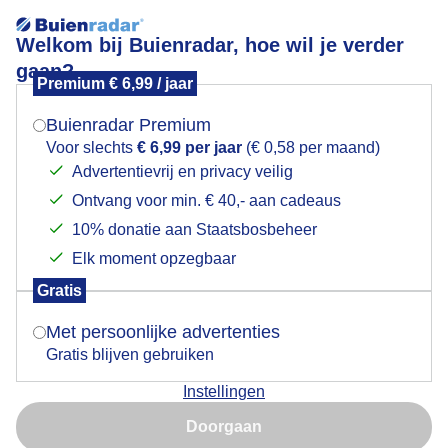
Welkom bij Buienradar, hoe wil je verder
gaan?
Premium € 6,99 / jaar
Mogen we je locatie gebruiken voor het
buienluchten
weer?
Buienradar Premium
Voor slechts
€ 6,99 per jaar
(€ 0,58 per maand)
Advertentievrij en privacy veilig
Ontvang voor min. € 40,- aan cadeaus
Indien je hier nog geen akkoord op hebt gegeven,
verschijnt er zo een pop-up uit je browser waarin
10% donatie aan Staatsbosbeheer
deze toestemming gevraagd wordt.
Elk moment opzegbaar
Gratis
Is goed, toon de popup
Met persoonlijke advertenties
Gratis blijven gebruiken
buienluchten 8 gr in de polder met aardappel ruggen
Instellingen
Nu niet, misschien later
Door: Piet Grim
Gemaakt: 14-05-2026, 11x bekeken
Doorgaan
Gebruik je Safari en wil je niet elke dag deze pop-up zien?