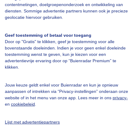
contentmetingen, doelgroepenonderzoek en ontwikkeling van
diensten. Sommige advertentie partners kunnen ook je precieze
geolocatie hiervoor gebruiken.
Over Buienradar
Geef toestemming of betaal voor toegang
Door op "Gratis" te klikken, geef je toestemming voor alle
Bedrijfsgegevens
bovenstaande doeleinden. Indien je voor geen enkel doeleinde
toestemming wenst te geven, kun je kiezen voor een
Veelgestelde vragen
advertentievrije ervaring door op “Buienradar Premium” te
Contact
klikken.
Toegankelijkheid
Jouw keuze geldt enkel voor Buienradar en kun je opnieuw
Gebruikersvoorwaarden
aanpassen of intrekken via “Privacy-instellingen” onderaan onze
website of in het menu van onze app. Lees meer in ons
privacy-
Adverteren
en
cookiebeleid
.
Buienradar Team
Privacy beleid
Lijst met advertentiepartners
Cookie beleid