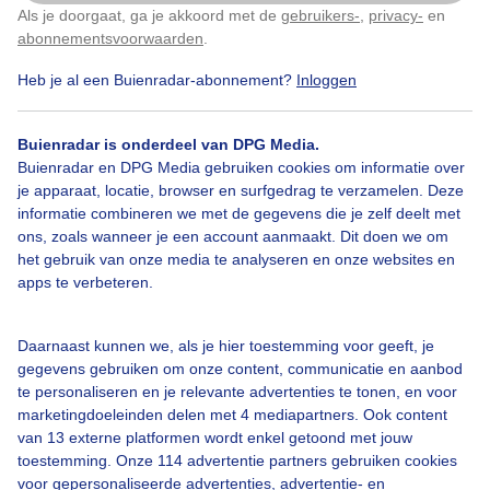
Wat een bijzondere wolken. Ik weet niet of dit een
Als je doorgaat, ga je akkoord met de
gebruikers-
,
privacy-
en
Klik
hier
om dit aan te passen
naam heeft. Maar hij viel me op. Heel mooi.
abonnementsvoorwaarden
.
Heb je al een Buienradar-abonnement?
Inloggen
Door: Tamar Pitt-van Der Wel
Gemaakt: 14-05-2026, 32x bekeken
Buienradar is onderdeel van DPG Media.
Buienradar en DPG Media gebruiken cookies om informatie over
#buiendreiging
Bijzonderewolk
Wolken
je apparaat, locatie, browser en surfgedrag te verzamelen. Deze
informatie combineren we met de gegevens die je zelf deelt met
ons, zoals wanneer je een account aanmaakt. Dit doen we om
het gebruik van onze media te analyseren en onze websites en
Bekijk slideshow
apps te verbeteren.
Daarnaast kunnen we, als je hier toestemming voor geeft, je
gegevens gebruiken om onze content, communicatie en aanbod
te personaliseren en je relevante advertenties te tonen, en voor
marketingdoeleinden delen met 4 mediapartners. Ook content
Een moment geduld aub...
van 13 externe platformen wordt enkel getoond met jouw
toestemming. Onze 114 advertentie partners gebruiken cookies
voor gepersonaliseerde advertenties, advertentie- en