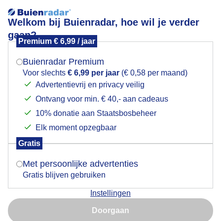
Welkom bij Buienradar, hoe wil je verder
gaan?
Premium € 6,99 / jaar
Mogen we je locatie gebruiken voor het
Bijzondere wolk
weer?
Buienradar Premium
Voor slechts
€ 6,99 per jaar
(€ 0,58 per maand)
Advertentievrij en privacy veilig
Ontvang voor min. € 40,- aan cadeaus
Indien je hier nog geen akkoord op hebt gegeven,
verschijnt er zo een pop-up uit je browser waarin
10% donatie aan Staatsbosbeheer
deze toestemming gevraagd wordt.
Elk moment opzegbaar
Gratis
Is goed, toon de popup
Met persoonlijke advertenties
Gratis blijven gebruiken
Instellingen
Nu niet, misschien later
Doorgaan
Gebruik je Safari en wil je niet elke dag deze pop-up zien?