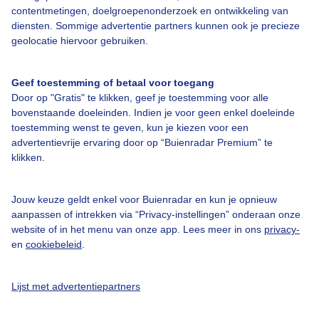
contentmetingen, doelgroepenonderzoek en ontwikkeling van
diensten. Sommige advertentie partners kunnen ook je precieze
geolocatie hiervoor gebruiken.
Geef toestemming of betaal voor toegang
Over Buienradar
Door op "Gratis" te klikken, geef je toestemming voor alle
bovenstaande doeleinden. Indien je voor geen enkel doeleinde
toestemming wenst te geven, kun je kiezen voor een
Bedrijfsgegevens
advertentievrije ervaring door op “Buienradar Premium” te
klikken.
Veelgestelde vragen
Contact
Jouw keuze geldt enkel voor Buienradar en kun je opnieuw
Toegankelijkheid
aanpassen of intrekken via “Privacy-instellingen” onderaan onze
website of in het menu van onze app. Lees meer in ons
privacy-
Gebruikersvoorwaarden
en
cookiebeleid
.
Adverteren
Buienradar Team
Lijst met advertentiepartners
Privacy beleid