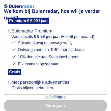
Welkom bij Buienradar, hoe wil je verder
gaan?
Premium € 6,99 / jaar
Mogen we je locatie gebruiken voor het
Dreigende lucht
weer?
Buienradar Premium
Voor slechts
€ 6,99 per jaar
(€ 0,58 per maand)
Advertentievrij en privacy veilig
Ontvang voor min. € 40,- aan cadeaus
Indien je hier nog geen akkoord op hebt gegeven,
verschijnt er zo een pop-up uit je browser waarin
10% donatie aan Staatsbosbeheer
deze toestemming gevraagd wordt.
Elk moment opzegbaar
Gratis
Is goed, toon de popup
Met persoonlijke advertenties
Gratis blijven gebruiken
Instellingen
Nu niet, misschien later
Doorgaan
Gebruik je Safari en wil je niet elke dag deze pop-up zien?