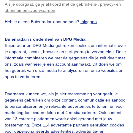
Er waren net dreigende, maar prachtige wolken. Dus
Als je doorgaat, ga je akkoord met de
gebruikers-
,
privacy-
en
Klik
hier
om dit aan te passen
ik ben snel naar buiten gegaan om foto's te maken. De
abonnementsvoorwaarden
.
regen en hagel die ik daardoor meepakken, nam ik
voor lief😊
Heb je al een Buienradar-abonnement?
Inloggen
Door: Tamar Pitt-van Der Wel
Gemaakt: 14-05-2026, 24x bekeken
Buienradar is onderdeel van DPG Media.
Buienradar en DPG Media gebruiken cookies om informatie over
je apparaat, locatie, browser en surfgedrag te verzamelen. Deze
informatie combineren we met de gegevens die je zelf deelt met
Dreigende_wolkenlucht
Regen
Wolken
ons, zoals wanneer je een account aanmaakt. Dit doen we om
het gebruik van onze media te analyseren en onze websites en
apps te verbeteren.
Bekijk slideshow
Daarnaast kunnen we, als je hier toestemming voor geeft, je
gegevens gebruiken om onze content, communicatie en aanbod
te personaliseren en je relevante advertenties te tonen, en voor
marketingdoeleinden delen met 4 mediapartners. Ook content
van 13 externe platformen wordt enkel getoond met jouw
toestemming. Onze 114 advertentie partners gebruiken cookies
Een moment geduld aub...
voor gepersonaliseerde advertenties, advertentie- en