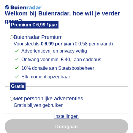
Welkom bij Buienradar, hoe wil je verder
gaan?
Premium € 6,99 / jaar
Mogen we je locatie gebruiken voor het
Weerspiegeling in het water
weer?
Buienradar Premium
Voor slechts
€ 6,99 per jaar
(€ 0,58 per maand)
Advertentievrij en privacy veilig
Ontvang voor min. € 40,- aan cadeaus
Indien je hier nog geen akkoord op hebt gegeven,
verschijnt er zo een pop-up uit je browser waarin
10% donatie aan Staatsbosbeheer
deze toestemming gevraagd wordt.
Elk moment opzegbaar
Gratis
Is goed, toon de popup
Met persoonlijke advertenties
Gratis blijven gebruiken
Instellingen
Nu niet, misschien later
Doorgaan
Gebruik je Safari en wil je niet elke dag deze pop-up zien?