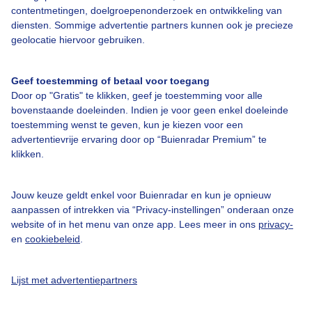
contentmetingen, doelgroepenonderzoek en ontwikkeling van
diensten. Sommige advertentie partners kunnen ook je precieze
geolocatie hiervoor gebruiken.
Over Buienradar
Geef toestemming of betaal voor toegang
Bedrijfsgegevens
Door op "Gratis" te klikken, geef je toestemming voor alle
bovenstaande doeleinden. Indien je voor geen enkel doeleinde
Veelgestelde vragen
toestemming wenst te geven, kun je kiezen voor een
Contact
advertentievrije ervaring door op “Buienradar Premium” te
klikken.
Toegankelijkheid
Gebruikersvoorwaarden
Jouw keuze geldt enkel voor Buienradar en kun je opnieuw
aanpassen of intrekken via “Privacy-instellingen” onderaan onze
Adverteren
website of in het menu van onze app. Lees meer in ons
privacy-
Buienradar Team
en
cookiebeleid
.
Privacy beleid
Lijst met advertentiepartners
Cookie beleid
Privacy instellingen