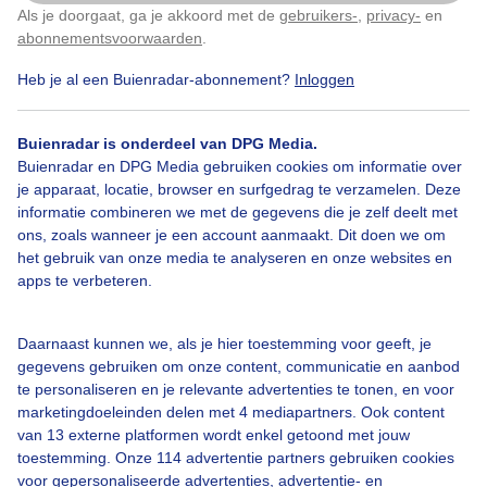
Met zon en wolken
Als je doorgaat, ga je akkoord met de
gebruikers-
,
privacy-
en
Klik
hier
om dit aan te passen
abonnementsvoorwaarden
.
Door: Christine Weston
Gemaakt: 14-05-2026, 7x bekeken
Heb je al een Buienradar-abonnement?
Inloggen
Buienradar is onderdeel van DPG Media.
Buienradar en DPG Media gebruiken cookies om informatie over
Zon
Wolken
je apparaat, locatie, browser en surfgedrag te verzamelen. Deze
informatie combineren we met de gegevens die je zelf deelt met
ons, zoals wanneer je een account aanmaakt. Dit doen we om
Bekijk slideshow
het gebruik van onze media te analyseren en onze websites en
apps te verbeteren.
Daarnaast kunnen we, als je hier toestemming voor geeft, je
gegevens gebruiken om onze content, communicatie en aanbod
te personaliseren en je relevante advertenties te tonen, en voor
Een moment geduld aub...
marketingdoeleinden delen met 4 mediapartners. Ook content
van 13 externe platformen wordt enkel getoond met jouw
toestemming. Onze 114 advertentie partners gebruiken cookies
voor gepersonaliseerde advertenties, advertentie- en