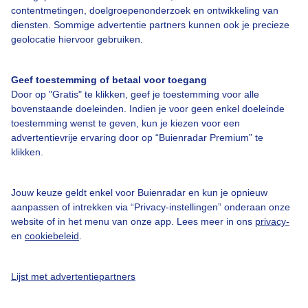
contentmetingen, doelgroepenonderzoek en ontwikkeling van
Bedrijfsgegevens
diensten. Sommige advertentie partners kunnen ook je precieze
geolocatie hiervoor gebruiken.
Veelgestelde vragen
Contact
Geef toestemming of betaal voor toegang
Toegankelijkheid
Door op "Gratis" te klikken, geef je toestemming voor alle
bovenstaande doeleinden. Indien je voor geen enkel doeleinde
Gebruikersvoorwaarden
toestemming wenst te geven, kun je kiezen voor een
advertentievrije ervaring door op “Buienradar Premium” te
Adverteren
klikken.
Buienradar Team
Privacy beleid
Jouw keuze geldt enkel voor Buienradar en kun je opnieuw
aanpassen of intrekken via “Privacy-instellingen” onderaan onze
Cookie beleid
website of in het menu van onze app. Lees meer in ons
privacy-
Privacy instellingen
en
cookiebeleid
.
Gratis weerdata
Lijst met advertentiepartners
@BuienradarNL