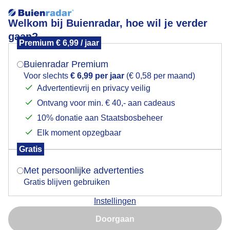
Welkom bij Buienradar, hoe wil je verder
gaan?
Premium € 6,99 / jaar
Mogen we je locatie gebruiken voor het
Lees meer.
weer?
Buienradar Premium
Ondergaandezon!
Voor slechts
€ 6,99 per jaar
(€ 0,58 per maand)
Advertentievrij en privacy veilig
Ontvang voor min. € 40,- aan cadeaus
Indien je hier nog geen akkoord op hebt gegeven,
verschijnt er zo een pop-up uit je browser waarin
10% donatie aan Staatsbosbeheer
deze toestemming gevraagd wordt.
Elk moment opzegbaar
Gratis
Is goed, toon de popup
Met persoonlijke advertenties
Gratis blijven gebruiken
Instellingen
Nu niet, misschien later
Doorgaan
Gebruik je Safari en wil je niet elke dag deze pop-up zien?
Door: Nely V Frankenhuijzen
Gemaakt: 13-05-2026, 42x bekeken