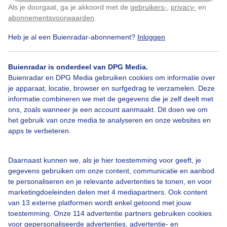
Als je doorgaat, ga je akkoord met de
gebruikers-
,
privacy-
en
Klik
hier
om dit aan te passen
abonnementsvoorwaarden
.
Heb je al een Buienradar-abonnement?
Inloggen
Buienradar is onderdeel van DPG Media.
Bekijk slideshow
Buienradar en DPG Media gebruiken cookies om informatie over
je apparaat, locatie, browser en surfgedrag te verzamelen. Deze
informatie combineren we met de gegevens die je zelf deelt met
ons, zoals wanneer je een account aanmaakt. Dit doen we om
het gebruik van onze media te analyseren en onze websites en
apps te verbeteren.
Een moment geduld aub...
Daarnaast kunnen we, als je hier toestemming voor geeft, je
gegevens gebruiken om onze content, communicatie en aanbod
te personaliseren en je relevante advertenties te tonen, en voor
marketingdoeleinden delen met 4 mediapartners. Ook content
van 13 externe platformen wordt enkel getoond met jouw
Over Buienradar
toestemming. Onze 114 advertentie partners gebruiken cookies
voor gepersonaliseerde advertenties, advertentie- en