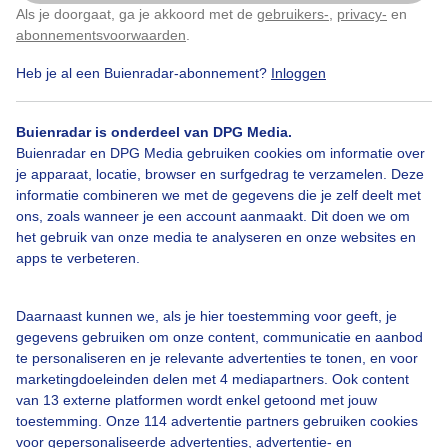
Als je doorgaat, ga je akkoord met de
gebruikers-
,
privacy-
en
Klik
hier
om dit aan te passen
abonnementsvoorwaarden
.
Door: Nico
Gemaakt: 13-05-2026, 53x bekeken
Heb je al een Buienradar-abonnement?
Inloggen
Buienradar is onderdeel van DPG Media.
Buienradar en DPG Media gebruiken cookies om informatie over
je apparaat, locatie, browser en surfgedrag te verzamelen. Deze
informatie combineren we met de gegevens die je zelf deelt met
Bekijk slideshow
ons, zoals wanneer je een account aanmaakt. Dit doen we om
het gebruik van onze media te analyseren en onze websites en
apps te verbeteren.
Daarnaast kunnen we, als je hier toestemming voor geeft, je
Een moment geduld aub...
gegevens gebruiken om onze content, communicatie en aanbod
te personaliseren en je relevante advertenties te tonen, en voor
marketingdoeleinden delen met 4 mediapartners. Ook content
van 13 externe platformen wordt enkel getoond met jouw
toestemming. Onze 114 advertentie partners gebruiken cookies
voor gepersonaliseerde advertenties, advertentie- en