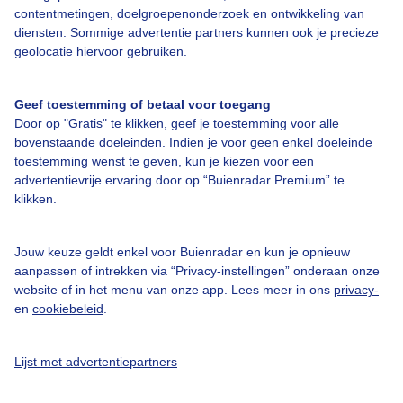
contentmetingen, doelgroepenonderzoek en ontwikkeling van
diensten. Sommige advertentie partners kunnen ook je precieze
Over Buienradar
geolocatie hiervoor gebruiken.
Bedrijfsgegevens
Geef toestemming of betaal voor toegang
Veelgestelde vragen
Door op "Gratis" te klikken, geef je toestemming voor alle
bovenstaande doeleinden. Indien je voor geen enkel doeleinde
Contact
toestemming wenst te geven, kun je kiezen voor een
Toegankelijkheid
advertentievrije ervaring door op “Buienradar Premium” te
klikken.
Gebruikersvoorwaarden
Adverteren
Jouw keuze geldt enkel voor Buienradar en kun je opnieuw
Buienradar Team
aanpassen of intrekken via “Privacy-instellingen” onderaan onze
website of in het menu van onze app. Lees meer in ons
privacy-
Privacy beleid
en
cookiebeleid
.
Cookie beleid
Privacy instellingen
Lijst met advertentiepartners
Gratis weerdata