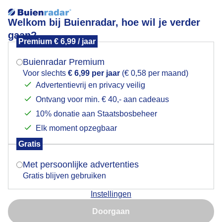
Welkom bij Buienradar, hoe wil je verder
gaan?
Premium € 6,99 / jaar
Mogen we je locatie gebruiken voor het
Lees meer.
weer?
Buienradar Premium
tegen zondsondergang hier en daar dreigende
Voor slechts
€ 6,99 per jaar
(€ 0,58 per maand)
luchten
Advertentievrij en privacy veilig
Ontvang voor min. € 40,- aan cadeaus
Indien je hier nog geen akkoord op hebt gegeven,
verschijnt er zo een pop-up uit je browser waarin
10% donatie aan Staatsbosbeheer
deze toestemming gevraagd wordt.
Elk moment opzegbaar
Gratis
Is goed, toon de popup
Met persoonlijke advertenties
Gratis blijven gebruiken
Instellingen
Nu niet, misschien later
Doorgaan
Gebruik je Safari en wil je niet elke dag deze pop-up zien?