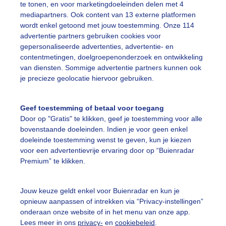
te tonen, en voor marketingdoeleinden delen met 4
mediapartners. Ook content van 13 externe platformen
egen
Wolken
wordt enkel getoond met jouw toestemming. Onze 114
advertentie partners gebruiken cookies voor
gepersonaliseerde advertenties, advertentie- en
ekijk slideshow
contentmetingen, doelgroepenonderzoek en ontwikkeling
van diensten. Sommige advertentie partners kunnen ook
je precieze geolocatie hiervoor gebruiken.
Geef toestemming of betaal voor toegang
Door op "Gratis" te klikken, geef je toestemming voor alle
Een moment geduld
bovenstaande doeleinden. Indien je voor geen enkel
doeleinde toestemming wenst te geven, kun je kiezen
voor een advertentievrije ervaring door op “Buienradar
Premium” te klikken.
uienradar
Mijn weer
Jouw keuze geldt enkel voor Buienradar en kun je
fsgegevens
De Bilt
opnieuw aanpassen of intrekken via “Privacy-instellingen”
stelde vragen
onderaan onze website of in het menu van onze app.
Lees meer in ons
privacy-
en
cookiebeleid
.
t