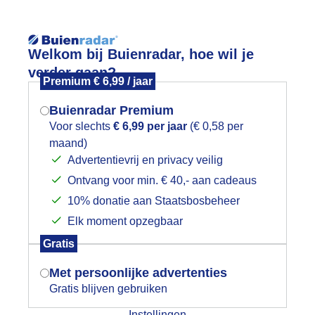
Reisinforma
Welkom bij Buienradar, hoe wil je
verder gaan?
Premium € 6,99 / jaar
Buienradar Premium
Voor slechts
€ 6,99 per jaar
(€ 0,58 per
wijd
Foto en video
Weerzine
maand)
Mogen we je locatie gebruiken voor
Advertentievrij en privacy veilig
het weer?
Zoeken in 
Ontvang voor min. € 40,- aan cadeaus
10% donatie aan Staatsbosbeheer
uienpassage
Elk moment opzegbaar
Indien je hier nog geen akkoord op hebt
Gratis
gegeven, verschijnt er zo een pop-up uit
je browser waarin deze toestemming
Met persoonlijke advertenties
gevraagd wordt.
Gratis blijven gebruiken
Instellingen