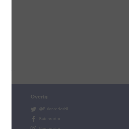
 aub...
Overig
@BuienradarNL
Buienradar
Buienradar