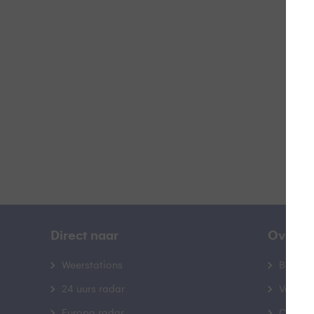
R
B
Direct naar
Over B
Weerstations
Bedrij
24 uurs radar
Veelge
Europa radar
Contac