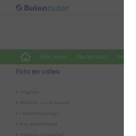
Mijn weer
Nederland
Wereld
Foto en video
B
Uitgelicht
Weerfoto van de maand
Laatst toegevoegd
Best gewaardeerd
Populaire categorieën