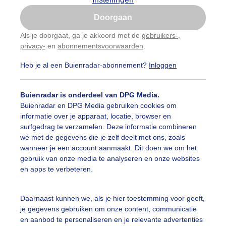
Is goed, toon de popup
Doorgaan
Nu niet, misschien later
Als je doorgaat, ga je akkoord met de
gebruikers-
,
privacy-
en
abonnementsvoorwaarden
.
Gebruik je Safari en wil je niet elke dag deze pop-up
zien?
Heb je al een Buienradar-abonnement?
Inloggen
Klik
hier
om dit aan te passen
Buienradar is onderdeel van DPG Media.
Buienradar en DPG Media gebruiken cookies om
informatie over je apparaat, locatie, browser en
surfgedrag te verzamelen. Deze informatie combineren
we met de gegevens die je zelf deelt met ons, zoals
wanneer je een account aanmaakt. Dit doen we om het
gebruik van onze media te analyseren en onze websites
en apps te verbeteren.
lgende buien
Daarnaast kunnen we, als je hier toestemming voor geeft,
je gegevens gebruiken om onze content, communicatie
r: Jolanda Bakker
Gemaakt: 13-05-2026, 20x bekeken
en aanbod te personaliseren en je relevante advertenties