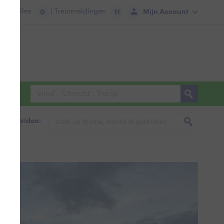
tie:
Files
| Treinmeldingen
Mijn Account
0
11
foto & video: