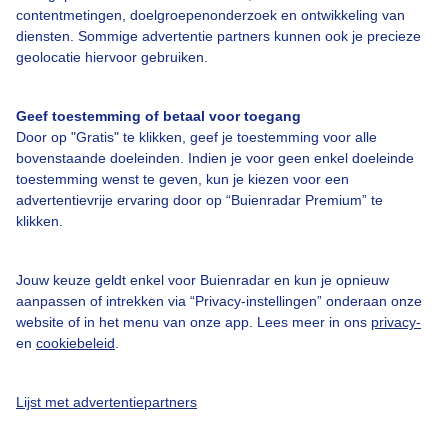
contentmetingen, doelgroepenonderzoek en ontwikkeling van
diensten. Sommige advertentie partners kunnen ook je precieze
Bedrijfsgegevens
geolocatie hiervoor gebruiken.
Veelgestelde vragen
Geef toestemming of betaal voor toegang
Contact
Door op "Gratis" te klikken, geef je toestemming voor alle
bovenstaande doeleinden. Indien je voor geen enkel doeleinde
Toegankelijkheid
toestemming wenst te geven, kun je kiezen voor een
Gebruikersvoorwaarden
advertentievrije ervaring door op “Buienradar Premium” te
klikken.
Adverteren
Buienradar Team
Jouw keuze geldt enkel voor Buienradar en kun je opnieuw
Privacy beleid
aanpassen of intrekken via “Privacy-instellingen” onderaan onze
website of in het menu van onze app. Lees meer in ons
privacy-
Cookie beleid
en
cookiebeleid
.
Privacy instellingen
Gratis weerdata
Lijst met advertentiepartners
@BuienradarNL