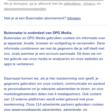
Hoe gaat het HVweekend verkopen
Als je doorgaat, ga je akkoord met de
gebruikers-
,
privacy-
en
Klik
hier
om dit aan te passen
abonnementsvoorwaarden
.
Door: Joost Mooij
Gemaakt: 13-05-2026, 16x bekeken
Heb je al een Buienradar-abonnement?
Inloggen
Buienradar is onderdeel van DPG Media.
Buienradar en DPG Media gebruiken cookies om informatie over
Regen
je apparaat, locatie, browser en surfgedrag te verzamelen. Deze
informatie combineren we met de gegevens die je zelf deelt met
ons, zoals wanneer je een account aanmaakt. Dit doen we om
het gebruik van onze media te analyseren en onze websites en
Bekijk slideshow
apps te verbeteren.
Daarnaast kunnen we, als je hier toestemming voor geeft, je
gegevens gebruiken om onze content, communicatie en aanbod
te personaliseren en je relevante advertenties te tonen, en voor
marketingdoeleinden delen met 4 mediapartners. Ook content
Een moment geduld aub...
van 13 externe platformen wordt enkel getoond met jouw
toestemming. Onze 114 advertentie partners gebruiken cookies
voor gepersonaliseerde advertenties, advertentie- en