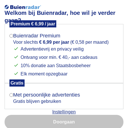
Welkom bij Buienradar, hoe wil je verder
gaan?
Premium € 6,99 / jaar
Mogen we je locatie gebruiken voor het
Lees meer.
weer?
Buienradar Premium
Regen op de camping?
Voor slechts
€ 6,99 per jaar
(€ 0,58 per maand)
Advertentievrij en privacy veilig
Ontvang voor min. € 40,- aan cadeaus
Indien je hier nog geen akkoord op hebt gegeven,
verschijnt er zo een pop-up uit je browser waarin
10% donatie aan Staatsbosbeheer
deze toestemming gevraagd wordt.
Elk moment opzegbaar
Gratis
Is goed, toon de popup
Met persoonlijke advertenties
Gratis blijven gebruiken
Instellingen
Nu niet, misschien later
Doorgaan
Gebruik je Safari en wil je niet elke dag deze pop-up zien?