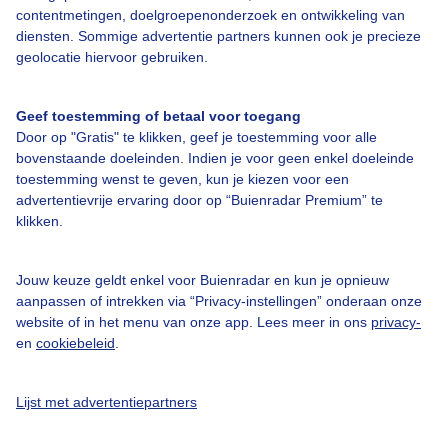
contentmetingen, doelgroepenonderzoek en ontwikkeling van
diensten. Sommige advertentie partners kunnen ook je precieze
geolocatie hiervoor gebruiken.
Over Buienradar
Geef toestemming of betaal voor toegang
Door op "Gratis" te klikken, geef je toestemming voor alle
Bedrijfsgegevens
bovenstaande doeleinden. Indien je voor geen enkel doeleinde
Veelgestelde vragen
toestemming wenst te geven, kun je kiezen voor een
advertentievrije ervaring door op “Buienradar Premium” te
Contact
klikken.
Toegankelijkheid
Gebruikersvoorwaarden
Jouw keuze geldt enkel voor Buienradar en kun je opnieuw
aanpassen of intrekken via “Privacy-instellingen” onderaan onze
Adverteren
website of in het menu van onze app. Lees meer in ons
privacy-
en
cookiebeleid
.
Buienradar Team
Privacy beleid
Lijst met advertentiepartners
Cookie beleid
Privacy instellingen