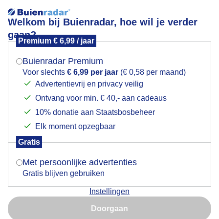
Welkom bij Buienradar, hoe wil je verder
gaan?
Premium € 6,99 / jaar
Mogen we je locatie gebruiken voor het
BEWOLKING
weer?
Buienradar Premium
Voor slechts
€ 6,99 per jaar
(€ 0,58 per maand)
Advertentievrij en privacy veilig
Ontvang voor min. € 40,- aan cadeaus
Indien je hier nog geen akkoord op hebt gegeven,
verschijnt er zo een pop-up uit je browser waarin
10% donatie aan Staatsbosbeheer
deze toestemming gevraagd wordt.
Elk moment opzegbaar
Gratis
Is goed, toon de popup
Met persoonlijke advertenties
Gratis blijven gebruiken
Bewolking de hele dag ,soms gespetter ,soms even de
Instellingen
zon en winderig .
Nu niet, misschien later
Doorgaan
Door: Nellie Bartels
Gemaakt: 13-05-2026, 31x bekeken
Gebruik je Safari en wil je niet elke dag deze pop-up zien?