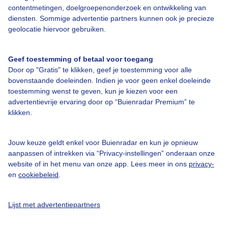
contentmetingen, doelgroepenonderzoek en ontwikkeling van
Over Buienradar
diensten. Sommige advertentie partners kunnen ook je precieze
geolocatie hiervoor gebruiken.
Bedrijfsgegevens
Veelgestelde vragen
Geef toestemming of betaal voor toegang
Door op "Gratis" te klikken, geef je toestemming voor alle
Contact
bovenstaande doeleinden. Indien je voor geen enkel doeleinde
Toegankelijkheid
toestemming wenst te geven, kun je kiezen voor een
advertentievrije ervaring door op “Buienradar Premium” te
Gebruikersvoorwaarden
klikken.
Adverteren
Buienradar Team
Jouw keuze geldt enkel voor Buienradar en kun je opnieuw
aanpassen of intrekken via “Privacy-instellingen” onderaan onze
Privacy beleid
website of in het menu van onze app. Lees meer in ons
privacy-
en
cookiebeleid
.
Cookie beleid
Privacy instellingen
Lijst met advertentiepartners
Gratis weerdata