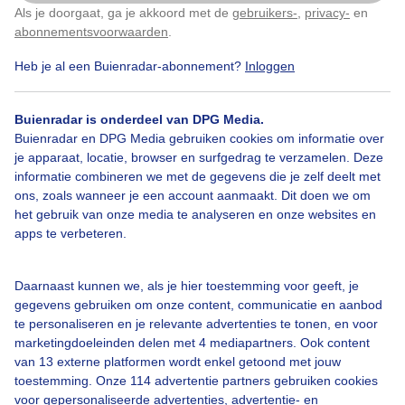
Als je doorgaat, ga je akkoord met de
gebruikers-
,
privacy-
en
Klik
hier
om dit aan te passen
abonnementsvoorwaarden
.
Heb je al een Buienradar-abonnement?
Inloggen
Wolken
Wind
Buienradar is onderdeel van DPG Media.
Buienradar en DPG Media gebruiken cookies om informatie over
je apparaat, locatie, browser en surfgedrag te verzamelen. Deze
Bekijk slideshow
informatie combineren we met de gegevens die je zelf deelt met
ons, zoals wanneer je een account aanmaakt. Dit doen we om
het gebruik van onze media te analyseren en onze websites en
apps te verbeteren.
Een moment geduld aub...
Daarnaast kunnen we, als je hier toestemming voor geeft, je
gegevens gebruiken om onze content, communicatie en aanbod
te personaliseren en je relevante advertenties te tonen, en voor
marketingdoeleinden delen met 4 mediapartners. Ook content
van 13 externe platformen wordt enkel getoond met jouw
toestemming. Onze 114 advertentie partners gebruiken cookies
voor gepersonaliseerde advertenties, advertentie- en