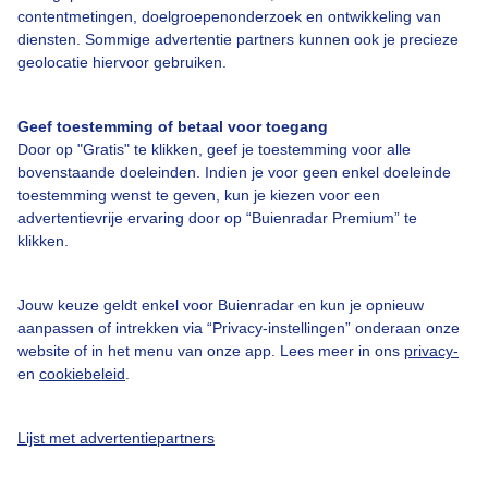
Over Buienradar
contentmetingen, doelgroepenonderzoek en ontwikkeling van
diensten. Sommige advertentie partners kunnen ook je precieze
geolocatie hiervoor gebruiken.
Bedrijfsgegevens
Veelgestelde vragen
Geef toestemming of betaal voor toegang
Door op "Gratis" te klikken, geef je toestemming voor alle
Contact
bovenstaande doeleinden. Indien je voor geen enkel doeleinde
Toegankelijkheid
toestemming wenst te geven, kun je kiezen voor een
advertentievrije ervaring door op “Buienradar Premium” te
Gebruikersvoorwaarden
klikken.
Adverteren
Buienradar Team
Jouw keuze geldt enkel voor Buienradar en kun je opnieuw
aanpassen of intrekken via “Privacy-instellingen” onderaan onze
Privacy beleid
website of in het menu van onze app. Lees meer in ons
privacy-
en
cookiebeleid
.
Cookie beleid
Privacy instellingen
Lijst met advertentiepartners
Gratis weerdata