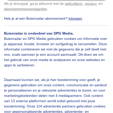
Als je doorgaat, ga je akkoord met de
gebruikers-
,
privacy-
en
Klik
hier
om dit aan te passen
abonnementsvoorwaarden
.
Heb je al een Buienradar-abonnement?
Inloggen
Regen
Wolken
Dieren
Buienradar is onderdeel van DPG Media.
Buienradar en DPG Media gebruiken cookies om informatie over
je apparaat, locatie, browser en surfgedrag te verzamelen. Deze
Bekijk slideshow
informatie combineren we met de gegevens die je zelf deelt met
ons, zoals wanneer je een account aanmaakt. Dit doen we om
het gebruik van onze media te analyseren en onze websites en
apps te verbeteren.
Een moment geduld aub...
Daarnaast kunnen we, als je hier toestemming voor geeft, je
gegevens gebruiken om onze content, communicatie en aanbod
te personaliseren en je relevante advertenties te tonen, en voor
marketingdoeleinden delen met 4 mediapartners. Ook content
van 13 externe platformen wordt enkel getoond met jouw
toestemming. Onze 114 advertentie partners gebruiken cookies
voor gepersonaliseerde advertenties, advertentie- en