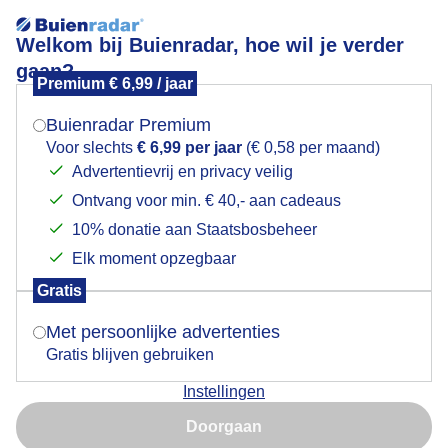
Welkom bij Buienradar, hoe wil je verder
gaan?
Premium € 6,99 / jaar
Mogen we je locatie gebruiken voor het
Regen in aantocht
weer?
Buienradar Premium
Voor slechts
€ 6,99 per jaar
(€ 0,58 per maand)
Advertentievrij en privacy veilig
Ontvang voor min. € 40,- aan cadeaus
Indien je hier nog geen akkoord op hebt gegeven,
verschijnt er zo een pop-up uit je browser waarin
10% donatie aan Staatsbosbeheer
deze toestemming gevraagd wordt.
Elk moment opzegbaar
Gratis
Is goed, toon de popup
Met persoonlijke advertenties
Gratis blijven gebruiken
Het was een komen en gaan van regenbuien maar er
Instellingen
waren ook droge momenten
Nu niet, misschien later
Doorgaan
Door: Jos Hebben
Gemaakt: 13-05-2026, 16x bekeken
Gebruik je Safari en wil je niet elke dag deze pop-up zien?