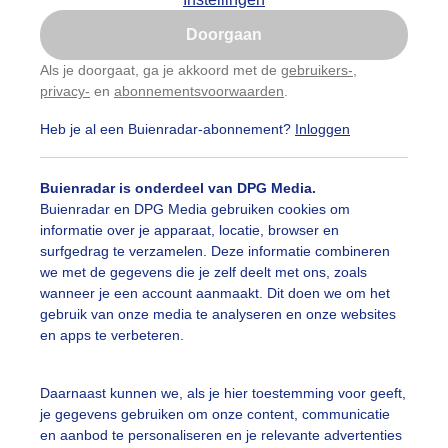
Is goed, toon de popup
Doorgaan
Nu niet, misschien later
Als je doorgaat, ga je akkoord met de
gebruikers-
,
privacy-
en
abonnementsvoorwaarden
.
Gebruik je Safari en wil je niet elke dag deze pop-up
zien?
Heb je al een Buienradar-abonnement?
Inloggen
Klik
hier
om dit aan te passen
Buienradar is onderdeel van DPG Media.
Buienradar en DPG Media gebruiken cookies om
informatie over je apparaat, locatie, browser en
surfgedrag te verzamelen. Deze informatie combineren
we met de gegevens die je zelf deelt met ons, zoals
wanneer je een account aanmaakt. Dit doen we om het
gebruik van onze media te analyseren en onze websites
en apps te verbeteren.
r: Gerard Boukes
Gemaakt: 13-05-2026, 59x bekeken
Daarnaast kunnen we, als je hier toestemming voor geeft,
je gegevens gebruiken om onze content, communicatie
ekijk slideshow
en aanbod te personaliseren en je relevante advertenties