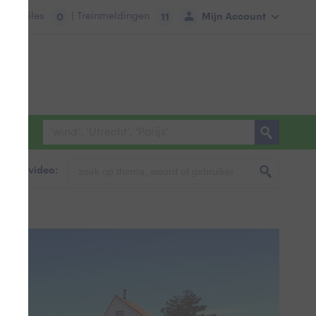
tie:
Files
| Treinmeldingen
Mijn Account
0
11
foto & video: