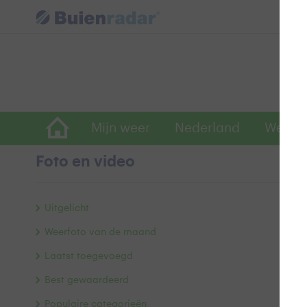
Mijn weer
Nederland
Wereld
Foto en video
Sc
Uitgelicht
Weerfoto van de maand
Laatst toegevoegd
Best gewaardeerd
Populaire categorieën