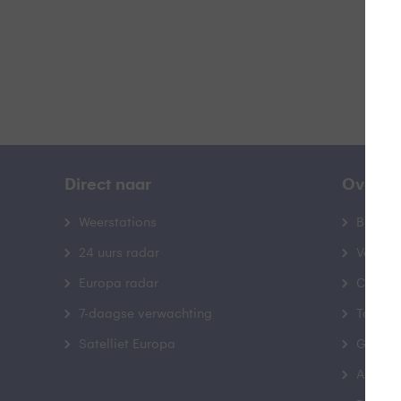
Direct naar
Over B
Weerstations
Bedrij
24 uurs radar
Veelge
Europa radar
Contac
7-daagse verwachting
Toegank
Satelliet Europa
Gebrui
Advert