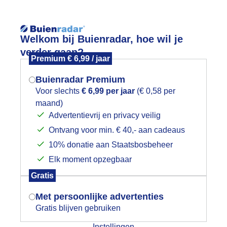
Reisinforma
Welkom bij Buienradar, hoe wil je
verder gaan?
Premium € 6,99 / jaar
Buienradar Premium
Voor slechts
€ 6,99 per jaar
(€ 0,58 per
wijd
Foto en video
Weerzine
maand)
Mogen we je locatie gebruiken voor
Advertentievrij en privacy veilig
het weer?
Zoeken in 
Ontvang voor min. € 40,- aan cadeaus
10% donatie aan Staatsbosbeheer
heidingslijn in het westen
Elk moment opzegbaar
Indien je hier nog geen akkoord op hebt
Gratis
gegeven, verschijnt er zo een pop-up uit
je browser waarin deze toestemming
Met persoonlijke advertenties
gevraagd wordt.
Gratis blijven gebruiken
Instellingen