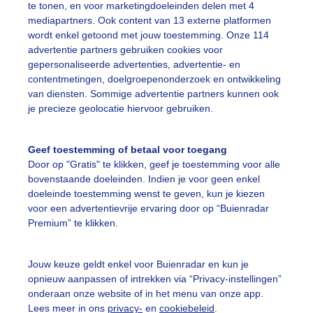
te tonen, en voor marketingdoeleinden delen met 4
mediapartners. Ook content van 13 externe platformen
wordt enkel getoond met jouw toestemming. Onze 114
advertentie partners gebruiken cookies voor
gepersonaliseerde advertenties, advertentie- en
Een moment geduld
contentmetingen, doelgroepenonderzoek en ontwikkeling
van diensten. Sommige advertentie partners kunnen ook
je precieze geolocatie hiervoor gebruiken.
uienradar
Mijn weer
Geef toestemming of betaal voor toegang
Door op "Gratis" te klikken, geef je toestemming voor alle
fsgegevens
De Bilt
bovenstaande doeleinden. Indien je voor geen enkel
doeleinde toestemming wenst te geven, kun je kiezen
stelde vragen
voor een advertentievrije ervaring door op “Buienradar
t
Premium” te klikken.
elijkheid
Jouw keuze geldt enkel voor Buienradar en kun je
kersvoorwaarden
opnieuw aanpassen of intrekken via “Privacy-instellingen”
onderaan onze website of in het menu van onze app.
eren
Lees meer in ons
privacy-
en
cookiebeleid
.