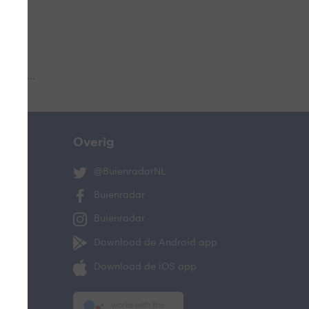
 aub...
Overig
@BuienradarNL
Buienradar
Buienradar
Download de Android app
Download de iOS app