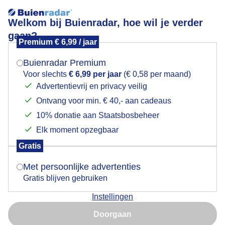
Welkom bij Buienradar, hoe wil je verder
gaan?
Premium € 6,99 / jaar
Mogen we je locatie gebruiken voor het
Hagelbui op Texel
weer?
Buienradar Premium
Voor slechts
€ 6,99 per jaar
(€ 0,58 per maand)
Advertentievrij en privacy veilig
Ontvang voor min. € 40,- aan cadeaus
Indien je hier nog geen akkoord op hebt gegeven,
verschijnt er zo een pop-up uit je browser waarin
10% donatie aan Staatsbosbeheer
deze toestemming gevraagd wordt.
Elk moment opzegbaar
Gratis
Is goed, toon de popup
Met persoonlijke advertenties
Gratis blijven gebruiken
Hagelbui op Texel in den Burg vanmorgen.
Instellingen
Nu niet, misschien later
Door: Frans Alderse Baas
Gemaakt: 13-05-2026, 57x bekeken
Doorgaan
Gebruik je Safari en wil je niet elke dag deze pop-up zien?