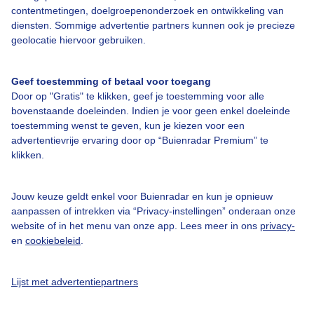
contentmetingen, doelgroepenonderzoek en ontwikkeling van
diensten. Sommige advertentie partners kunnen ook je precieze
Bedrijfsgegevens
geolocatie hiervoor gebruiken.
Veelgestelde vragen
Geef toestemming of betaal voor toegang
Contact
Door op "Gratis" te klikken, geef je toestemming voor alle
Toegankelijkheid
bovenstaande doeleinden. Indien je voor geen enkel doeleinde
toestemming wenst te geven, kun je kiezen voor een
Gebruikersvoorwaarden
advertentievrije ervaring door op “Buienradar Premium” te
klikken.
Adverteren
Buienradar Team
Jouw keuze geldt enkel voor Buienradar en kun je opnieuw
Privacy beleid
aanpassen of intrekken via “Privacy-instellingen” onderaan onze
website of in het menu van onze app. Lees meer in ons
privacy-
Cookie beleid
en
cookiebeleid
.
Privacy instellingen
Gratis weerdata
Lijst met advertentiepartners
@BuienradarNL