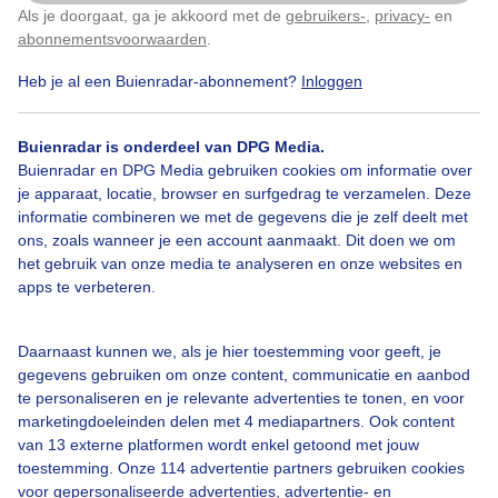
Als je doorgaat, ga je akkoord met de
gebruikers-
,
privacy-
en
Klik
hier
om dit aan te passen
abonnementsvoorwaarden
.
Heb je al een Buienradar-abonnement?
Inloggen
Hagelbui
Zon
Wolken
Buienradar is onderdeel van DPG Media.
Buienradar en DPG Media gebruiken cookies om informatie over
Bekijk slideshow
je apparaat, locatie, browser en surfgedrag te verzamelen. Deze
informatie combineren we met de gegevens die je zelf deelt met
ons, zoals wanneer je een account aanmaakt. Dit doen we om
het gebruik van onze media te analyseren en onze websites en
apps te verbeteren.
Een moment geduld aub...
Daarnaast kunnen we, als je hier toestemming voor geeft, je
gegevens gebruiken om onze content, communicatie en aanbod
te personaliseren en je relevante advertenties te tonen, en voor
marketingdoeleinden delen met 4 mediapartners. Ook content
van 13 externe platformen wordt enkel getoond met jouw
toestemming. Onze 114 advertentie partners gebruiken cookies
voor gepersonaliseerde advertenties, advertentie- en
Over Buienradar