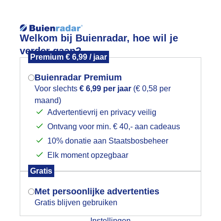
Reisinforma
Welkom bij Buienradar, hoe wil je
verder gaan?
Premium € 6,99 / jaar
Buienradar Premium
Voor slechts
€ 6,99 per jaar
(€ 0,58 per
wijd
Foto en video
Weerzine
maand)
Mogen we je locatie gebruiken voor
Advertentievrij en privacy veilig
het weer?
Zoeken in 
Ontvang voor min. € 40,- aan cadeaus
10% donatie aan Staatsbosbeheer
egenbui
Elk moment opzegbaar
Indien je hier nog geen akkoord op hebt
Gratis
gegeven, verschijnt er zo een pop-up uit
je browser waarin deze toestemming
Met persoonlijke advertenties
gevraagd wordt.
Gratis blijven gebruiken
Instellingen