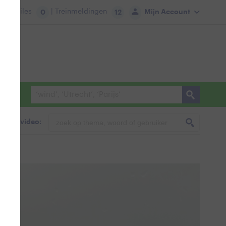
tie:
Files
| Treinmeldingen
Mijn Account
0
12
foto & video: