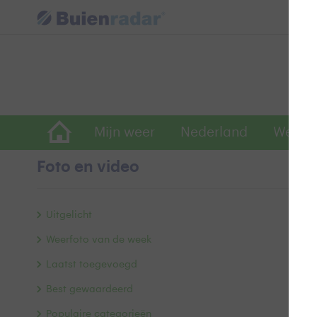
Mijn weer
Nederland
Wereld
Foto en video
r
Uitgelicht
Weerfoto van de week
Laatst toegevoegd
Best gewaardeerd
Populaire categorieën