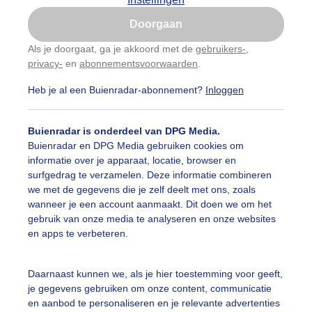
Is goed, toon de popup
Doorgaan
Nu niet, misschien later
Als je doorgaat, ga je akkoord met de
gebruikers-
,
privacy-
en
abonnementsvoorwaarden
.
Gebruik je Safari en wil je niet elke dag deze pop-up
zien?
Heb je al een Buienradar-abonnement?
Inloggen
Klik
hier
om dit aan te passen
Buienradar is onderdeel van DPG Media.
Buienradar en DPG Media gebruiken cookies om
informatie over je apparaat, locatie, browser en
surfgedrag te verzamelen. Deze informatie combineren
we met de gegevens die je zelf deelt met ons, zoals
mber
wanneer je een account aanmaakt. Dit doen we om het
gebruik van onze media te analyseren en onze websites
r: Adriaan willigen de
Gemaakt: 13-05-2026, 10x bekeken
en apps te verbeteren.
egen
Wolken
Daarnaast kunnen we, als je hier toestemming voor geeft,
je gegevens gebruiken om onze content, communicatie
en aanbod te personaliseren en je relevante advertenties