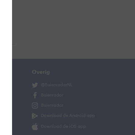
 aub...
Overig
@BuienradarNL
Buienradar
Buienradar
Download de Android app
Download de iOS app