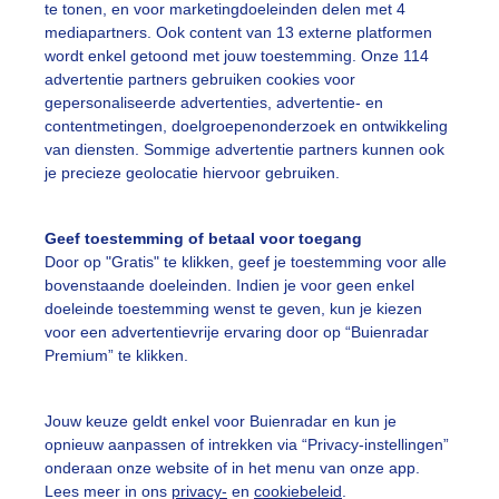
te tonen, en voor marketingdoeleinden delen met 4
ekijk slideshow
mediapartners. Ook content van 13 externe platformen
wordt enkel getoond met jouw toestemming. Onze 114
advertentie partners gebruiken cookies voor
gepersonaliseerde advertenties, advertentie- en
contentmetingen, doelgroepenonderzoek en ontwikkeling
van diensten. Sommige advertentie partners kunnen ook
Een moment geduld
je precieze geolocatie hiervoor gebruiken.
Geef toestemming of betaal voor toegang
Door op "Gratis" te klikken, geef je toestemming voor alle
uienradar
Mijn weer
bovenstaande doeleinden. Indien je voor geen enkel
doeleinde toestemming wenst te geven, kun je kiezen
fsgegevens
De Bilt
voor een advertentievrije ervaring door op “Buienradar
stelde vragen
Premium” te klikken.
t
Jouw keuze geldt enkel voor Buienradar en kun je
elijkheid
opnieuw aanpassen of intrekken via “Privacy-instellingen”
kersvoorwaarden
onderaan onze website of in het menu van onze app.
Lees meer in ons
privacy-
en
cookiebeleid
.