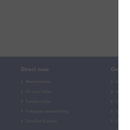
B
Direct naar
Over B
Weerstations
Bedrij
24 uurs radar
Veelge
Europa radar
Contac
7-daagse verwachting
Toegank
Satelliet Europa
Gebrui