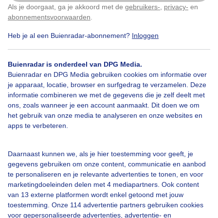
Als je doorgaat, ga je akkoord met de
gebruikers-
,
privacy-
en
Klik
hier
om dit aan te passen
abonnementsvoorwaarden
.
Heb je al een Buienradar-abonnement?
Inloggen
Bekijk slideshow
Buienradar is onderdeel van DPG Media.
Buienradar en DPG Media gebruiken cookies om informatie over
je apparaat, locatie, browser en surfgedrag te verzamelen. Deze
informatie combineren we met de gegevens die je zelf deelt met
ons, zoals wanneer je een account aanmaakt. Dit doen we om
Een moment geduld aub...
het gebruik van onze media te analyseren en onze websites en
apps te verbeteren.
Daarnaast kunnen we, als je hier toestemming voor geeft, je
gegevens gebruiken om onze content, communicatie en aanbod
te personaliseren en je relevante advertenties te tonen, en voor
Over Buienradar
marketingdoeleinden delen met 4 mediapartners. Ook content
van 13 externe platformen wordt enkel getoond met jouw
toestemming. Onze 114 advertentie partners gebruiken cookies
Bedrijfsgegevens
voor gepersonaliseerde advertenties, advertentie- en