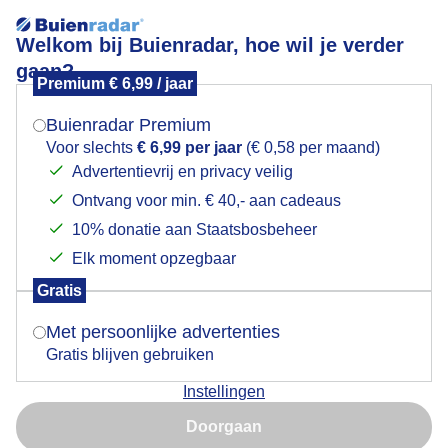
Welkom bij Buienradar, hoe wil je verder
gaan?
Premium € 6,99 / jaar
Mogen we je locatie gebruiken voor het
Opklaringen
weer?
Buienradar Premium
Voor slechts
€ 6,99 per jaar
(€ 0,58 per maand)
Advertentievrij en privacy veilig
Ontvang voor min. € 40,- aan cadeaus
Indien je hier nog geen akkoord op hebt gegeven,
verschijnt er zo een pop-up uit je browser waarin
10% donatie aan Staatsbosbeheer
deze toestemming gevraagd wordt.
Elk moment opzegbaar
Gratis
Is goed, toon de popup
Met persoonlijke advertenties
Gratis blijven gebruiken
Instellingen
Nu niet, misschien later
Door: Ton Wesselius
Gemaakt: 13-05-2026, 49x bekeken
Doorgaan
Gebruik je Safari en wil je niet elke dag deze pop-up zien?