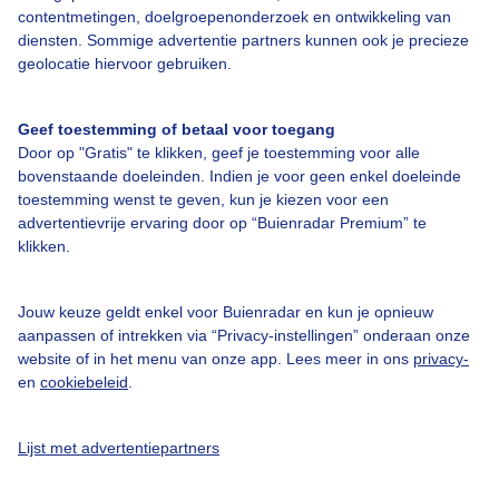
contentmetingen, doelgroepenonderzoek en ontwikkeling van
Veelgestelde vragen
diensten. Sommige advertentie partners kunnen ook je precieze
Contact
geolocatie hiervoor gebruiken.
Toegankelijkheid
Geef toestemming of betaal voor toegang
Gebruikersvoorwaarden
Door op "Gratis" te klikken, geef je toestemming voor alle
Adverteren
bovenstaande doeleinden. Indien je voor geen enkel doeleinde
toestemming wenst te geven, kun je kiezen voor een
Buienradar Team
advertentievrije ervaring door op “Buienradar Premium” te
klikken.
Privacy beleid
Cookie beleid
Jouw keuze geldt enkel voor Buienradar en kun je opnieuw
Privacy instellingen
aanpassen of intrekken via “Privacy-instellingen” onderaan onze
website of in het menu van onze app. Lees meer in ons
privacy-
Gratis weerdata
en
cookiebeleid
.
@BuienradarNL
Lijst met advertentiepartners
Buienradar
Buienradar