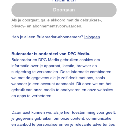
Is goed, toon de popup
Doorgaan
Nu niet, misschien later
Als je doorgaat, ga je akkoord met de
gebruikers-
,
privacy-
en
abonnementsvoorwaarden
.
Gebruik je Safari en wil je niet elke dag deze pop-up
zien?
Heb je al een Buienradar-abonnement?
Inloggen
Klik
hier
om dit aan te passen
Buienradar is onderdeel van DPG Media.
Buienradar en DPG Media gebruiken cookies om
informatie over je apparaat, locatie, browser en
surfgedrag te verzamelen. Deze informatie combineren
we met de gegevens die je zelf deelt met ons, zoals
wanneer je een account aanmaakt. Dit doen we om het
gebruik van onze media te analyseren en onze websites
en apps te verbeteren.
ien komen en gaan
Daarnaast kunnen we, als je hier toestemming voor geeft,
je gegevens gebruiken om onze content, communicatie
r: Mark Klos
Gemaakt: 13-05-2026, 167x bekeken
en aanbod te personaliseren en je relevante advertenties