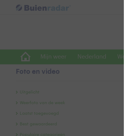
Mijn weer
Nederland
Wereld
Foto en video
B
Uitgelicht
Weerfoto van de week
Laatst toegevoegd
Best gewaardeerd
Populaire categorieën