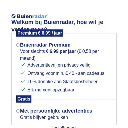
Reisinforma
Welkom bij Buienradar, hoe wil je
verder gaan?
Premium € 6,99 / jaar
Buienradar Premium
Voor slechts
€ 6,99 per jaar
(€ 0,58 per
wijd
Foto en video
Weerzine
maand)
Mogen we je locatie gebruiken voor
Advertentievrij en privacy veilig
het weer?
Zoeken in 
Ontvang voor min. € 40,- aan cadeaus
10% donatie aan Staatsbosbeheer
uien komen en gaan
Elk moment opzegbaar
Indien je hier nog geen akkoord op hebt
Gratis
gegeven, verschijnt er zo een pop-up uit
je browser waarin deze toestemming
Met persoonlijke advertenties
gevraagd wordt.
Gratis blijven gebruiken
Instellingen