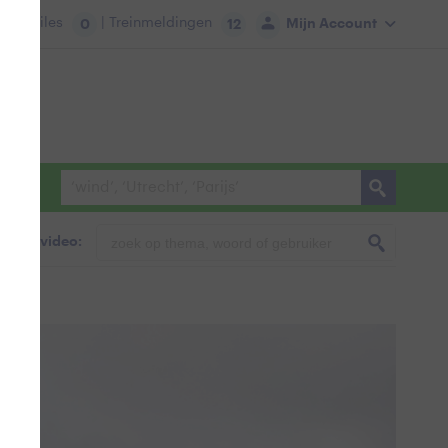
tie:
Files
| Treinmeldingen
Mijn Account
0
12
foto & video: