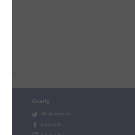
 aub...
Overig
@BuienradarNL
Buienradar
Buienradar