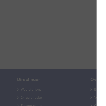
L
B
Direct naar
Over B
Weerstations
Bedrij
24 uurs radar
Veelge
Europa radar
Contac