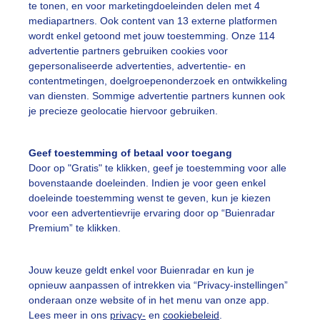
te tonen, en voor marketingdoeleinden delen met 4
mediapartners. Ook content van 13 externe platformen
ente
Regen
Wolken
wordt enkel getoond met jouw toestemming. Onze 114
advertentie partners gebruiken cookies voor
gepersonaliseerde advertenties, advertentie- en
ekijk slideshow
contentmetingen, doelgroepenonderzoek en ontwikkeling
van diensten. Sommige advertentie partners kunnen ook
je precieze geolocatie hiervoor gebruiken.
Geef toestemming of betaal voor toegang
Door op "Gratis" te klikken, geef je toestemming voor alle
Een moment geduld
bovenstaande doeleinden. Indien je voor geen enkel
doeleinde toestemming wenst te geven, kun je kiezen
voor een advertentievrije ervaring door op “Buienradar
Premium” te klikken.
uienradar
Mijn weer
Jouw keuze geldt enkel voor Buienradar en kun je
fsgegevens
De Bilt
opnieuw aanpassen of intrekken via “Privacy-instellingen”
stelde vragen
onderaan onze website of in het menu van onze app.
Lees meer in ons
privacy-
en
cookiebeleid
.
t