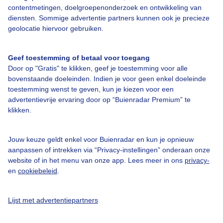
contentmetingen, doelgroepenonderzoek en ontwikkeling van
diensten. Sommige advertentie partners kunnen ook je precieze
Over Buienradar
geolocatie hiervoor gebruiken.
Bedrijfsgegevens
Geef toestemming of betaal voor toegang
Veelgestelde vragen
Door op "Gratis" te klikken, geef je toestemming voor alle
bovenstaande doeleinden. Indien je voor geen enkel doeleinde
Contact
toestemming wenst te geven, kun je kiezen voor een
advertentievrije ervaring door op “Buienradar Premium” te
Toegankelijkheid
klikken.
Gebruikersvoorwaarden
Adverteren
Jouw keuze geldt enkel voor Buienradar en kun je opnieuw
aanpassen of intrekken via “Privacy-instellingen” onderaan onze
Buienradar Team
website of in het menu van onze app. Lees meer in ons
privacy-
Privacy beleid
en
cookiebeleid
.
Cookie beleid
Lijst met advertentiepartners
Privacy instellingen
Gratis weerdata