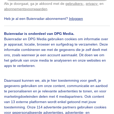
Als je doorgaat, ga je akkoord met de
gebruikers-
,
privacy-
en
Klik
hier
om dit aan te passen
Door: Hans van loenen
Gemaakt: 13-05-2026, 33x bekeken
abonnementsvoorwaarden
.
Heb je al een Buienradar-abonnement?
Inloggen
Lente
Wolken
Zonsopkomst
Buienradar is onderdeel van DPG Media.
Buienradar en DPG Media gebruiken cookies om informatie over
je apparaat, locatie, browser en surfgedrag te verzamelen. Deze
informatie combineren we met de gegevens die je zelf deelt met
Bekijk slideshow
ons, zoals wanneer je een account aanmaakt. Dit doen we om
het gebruik van onze media te analyseren en onze websites en
apps te verbeteren.
Daarnaast kunnen we, als je hier toestemming voor geeft, je
Een moment geduld aub...
gegevens gebruiken om onze content, communicatie en aanbod
te personaliseren en je relevante advertenties te tonen, en voor
marketingdoeleinden delen met 4 mediapartners. Ook content
van 13 externe platformen wordt enkel getoond met jouw
toestemming. Onze 114 advertentie partners gebruiken cookies
voor gepersonaliseerde advertenties, advertentie- en