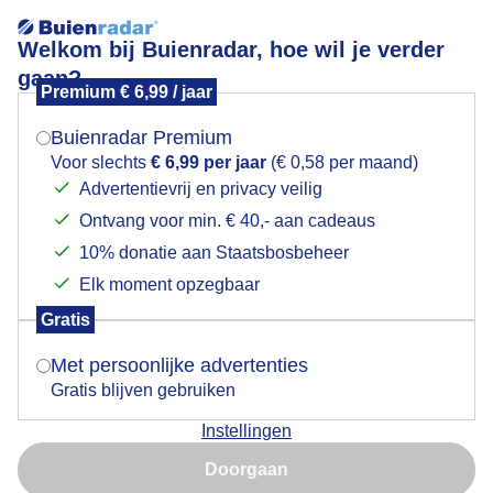
Welkom bij Buienradar, hoe wil je verder
gaan?
Premium € 6,99 / jaar
Mogen we je locatie gebruiken voor het
Lees meer.
weer?
Buienradar Premium
Zonsopkomst.
Voor slechts
€ 6,99 per jaar
(€ 0,58 per maand)
Advertentievrij en privacy veilig
Ontvang voor min. € 40,- aan cadeaus
Indien je hier nog geen akkoord op hebt gegeven,
verschijnt er zo een pop-up uit je browser waarin
10% donatie aan Staatsbosbeheer
deze toestemming gevraagd wordt.
Elk moment opzegbaar
Gratis
Is goed, toon de popup
Met persoonlijke advertenties
Gratis blijven gebruiken
Instellingen
Nu niet, misschien later
Een kleurrijke start van de dag.
Doorgaan
Gebruik je Safari en wil je niet elke dag deze pop-up zien?