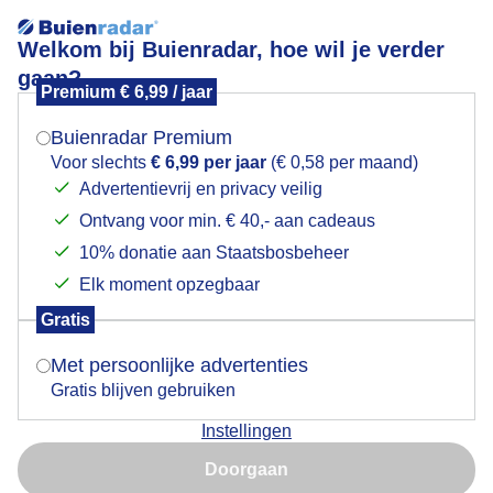
Welkom bij Buienradar, hoe wil je verder
gaan?
Premium € 6,99 / jaar
Mogen we je locatie gebruiken voor het
Zonsopkomst
weer?
Buienradar Premium
Voor slechts
€ 6,99 per jaar
(€ 0,58 per maand)
Advertentievrij en privacy veilig
Ontvang voor min. € 40,- aan cadeaus
Indien je hier nog geen akkoord op hebt gegeven,
verschijnt er zo een pop-up uit je browser waarin
10% donatie aan Staatsbosbeheer
deze toestemming gevraagd wordt.
Elk moment opzegbaar
Gratis
Is goed, toon de popup
Met persoonlijke advertenties
Gratis blijven gebruiken
Instellingen
Nu niet, misschien later
Door: Tonny de Vries
Gemaakt: 13-05-2026, 28x bekeken
Doorgaan
Gebruik je Safari en wil je niet elke dag deze pop-up zien?