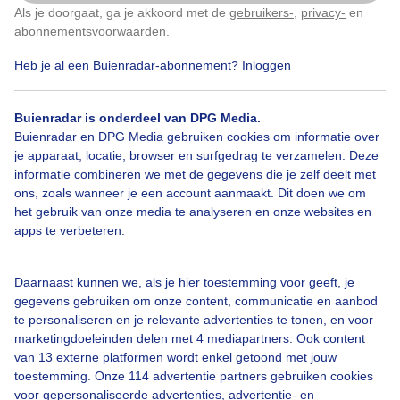
Als je doorgaat, ga je akkoord met de
gebruikers-
,
privacy-
en
Klik
hier
om dit aan te passen
abonnementsvoorwaarden
.
Heb je al een Buienradar-abonnement?
Inloggen
Bekijk slideshow
Buienradar is onderdeel van DPG Media.
Buienradar en DPG Media gebruiken cookies om informatie over
je apparaat, locatie, browser en surfgedrag te verzamelen. Deze
informatie combineren we met de gegevens die je zelf deelt met
ons, zoals wanneer je een account aanmaakt. Dit doen we om
Een moment geduld aub...
het gebruik van onze media te analyseren en onze websites en
apps te verbeteren.
Daarnaast kunnen we, als je hier toestemming voor geeft, je
gegevens gebruiken om onze content, communicatie en aanbod
te personaliseren en je relevante advertenties te tonen, en voor
Over Buienradar
marketingdoeleinden delen met 4 mediapartners. Ook content
van 13 externe platformen wordt enkel getoond met jouw
toestemming. Onze 114 advertentie partners gebruiken cookies
Bedrijfsgegevens
voor gepersonaliseerde advertenties, advertentie- en