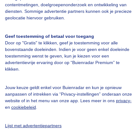
contentmetingen, doelgroepenonderzoek en ontwikkeling van
Veelgestelde vragen
diensten. Sommige advertentie partners kunnen ook je precieze
Contact
geolocatie hiervoor gebruiken.
Toegankelijkheid
Geef toestemming of betaal voor toegang
Gebruikersvoorwaarden
Door op "Gratis" te klikken, geef je toestemming voor alle
Adverteren
bovenstaande doeleinden. Indien je voor geen enkel doeleinde
toestemming wenst te geven, kun je kiezen voor een
Buienradar Team
advertentievrije ervaring door op “Buienradar Premium” te
klikken.
Privacy beleid
Cookie beleid
Jouw keuze geldt enkel voor Buienradar en kun je opnieuw
Privacy instellingen
aanpassen of intrekken via “Privacy-instellingen” onderaan onze
website of in het menu van onze app. Lees meer in ons
privacy-
Gratis weerdata
en
cookiebeleid
.
@BuienradarNL
Lijst met advertentiepartners
Buienradar
Buienradar