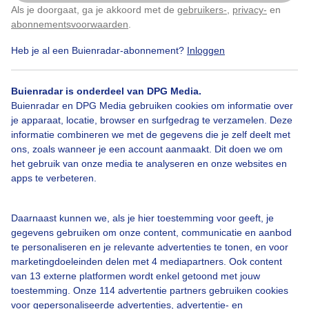
Als je doorgaat, ga je akkoord met de
gebruikers-
,
privacy-
en
Klik
hier
om dit aan te passen
abonnementsvoorwaarden
.
Heb je al een Buienradar-abonnement?
Inloggen
Een moment geduld aub...
Buienradar is onderdeel van DPG Media.
Buienradar en DPG Media gebruiken cookies om informatie over
je apparaat, locatie, browser en surfgedrag te verzamelen. Deze
informatie combineren we met de gegevens die je zelf deelt met
ons, zoals wanneer je een account aanmaakt. Dit doen we om
Over Buienradar
het gebruik van onze media te analyseren en onze websites en
apps te verbeteren.
Bedrijfsgegevens
Daarnaast kunnen we, als je hier toestemming voor geeft, je
Veelgestelde vragen
gegevens gebruiken om onze content, communicatie en aanbod
Contact
te personaliseren en je relevante advertenties te tonen, en voor
marketingdoeleinden delen met 4 mediapartners. Ook content
Toegankelijkheid
van 13 externe platformen wordt enkel getoond met jouw
toestemming. Onze 114 advertentie partners gebruiken cookies
Gebruikersvoorwaarden
voor gepersonaliseerde advertenties, advertentie- en