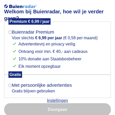
Welkom bij Buienradar, hoe wil je verder
gaan?
Premium € 6,99 / jaar
Mogen we je locatie gebruiken voor het
Bewolking
weer?
Buienradar Premium
Voor slechts
€ 6,99 per jaar
(€ 0,58 per maand)
Zojuist
Advertentievrij en privacy veilig
Ontvang voor min. € 40,- aan cadeaus
Indien je hier nog geen akkoord op hebt gegeven,
Door: Dilia van Zon
Gemaakt: 12-05-2026, 25x bekeken
verschijnt er zo een pop-up uit je browser waarin
10% donatie aan Staatsbosbeheer
deze toestemming gevraagd wordt.
Elk moment opzegbaar
Gratis
Is goed, toon de popup
Weerspiegeling
Molen
Wolken
Met persoonlijke advertenties
Gratis blijven gebruiken
Bekijk slideshow
Instellingen
Nu niet, misschien later
Doorgaan
Gebruik je Safari en wil je niet elke dag deze pop-up zien?