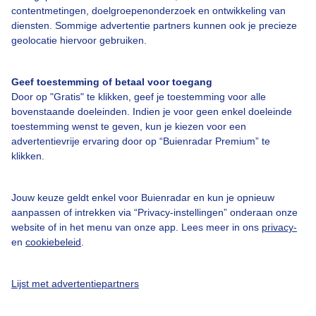
Adverteren
contentmetingen, doelgroepenonderzoek en ontwikkeling van
diensten. Sommige advertentie partners kunnen ook je precieze
Buienradar Team
geolocatie hiervoor gebruiken.
Privacy beleid
Cookie beleid
Geef toestemming of betaal voor toegang
Door op "Gratis" te klikken, geef je toestemming voor alle
Privacy instellingen
bovenstaande doeleinden. Indien je voor geen enkel doeleinde
Gratis weerdata
toestemming wenst te geven, kun je kiezen voor een
advertentievrije ervaring door op “Buienradar Premium” te
klikken.
@BuienradarNL
Buienradar
Jouw keuze geldt enkel voor Buienradar en kun je opnieuw
Buienradar
aanpassen of intrekken via “Privacy-instellingen” onderaan onze
website of in het menu van onze app. Lees meer in ons
privacy-
en
cookiebeleid
.
Lijst met advertentiepartners
© 2006 - 2026 RTL Nederland. Alle rechten voorbehouden. Geen tekst-