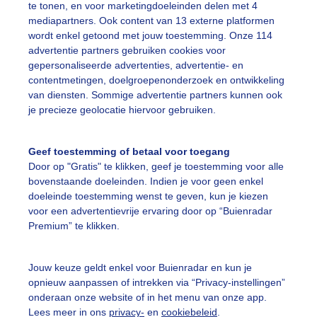
te tonen, en voor marketingdoeleinden delen met 4
mediapartners. Ook content van 13 externe platformen
ekijk slideshow
wordt enkel getoond met jouw toestemming. Onze 114
advertentie partners gebruiken cookies voor
gepersonaliseerde advertenties, advertentie- en
contentmetingen, doelgroepenonderzoek en ontwikkeling
van diensten. Sommige advertentie partners kunnen ook
je precieze geolocatie hiervoor gebruiken.
Een moment geduld
Geef toestemming of betaal voor toegang
Door op "Gratis" te klikken, geef je toestemming voor alle
bovenstaande doeleinden. Indien je voor geen enkel
uienradar
Mijn weer
doeleinde toestemming wenst te geven, kun je kiezen
voor een advertentievrije ervaring door op “Buienradar
fsgegevens
De Bilt
Premium” te klikken.
stelde vragen
Jouw keuze geldt enkel voor Buienradar en kun je
t
opnieuw aanpassen of intrekken via “Privacy-instellingen”
elijkheid
onderaan onze website of in het menu van onze app.
Lees meer in ons
privacy-
en
cookiebeleid
.
kersvoorwaarden