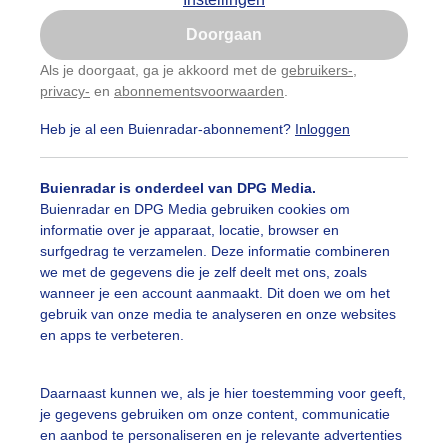
Is goed, toon de popup
Doorgaan
Nu niet, misschien later
Als je doorgaat, ga je akkoord met de
gebruikers-
,
privacy-
en
abonnementsvoorwaarden
.
Gebruik je Safari en wil je niet elke dag deze pop-up
zien?
Heb je al een Buienradar-abonnement?
Inloggen
Klik
hier
om dit aan te passen
Buienradar is onderdeel van DPG Media.
Buienradar en DPG Media gebruiken cookies om
informatie over je apparaat, locatie, browser en
surfgedrag te verzamelen. Deze informatie combineren
we met de gegevens die je zelf deelt met ons, zoals
wanneer je een account aanmaakt. Dit doen we om het
gebruik van onze media te analyseren en onze websites
ken en nog droog in de middag , winderig koeien in de wei
en apps te verbeteren.
r: Nellie Bartels
Gemaakt: 12-05-2026, 19x bekeken
Daarnaast kunnen we, als je hier toestemming voor geeft,
olken
Wind
Dieren
je gegevens gebruiken om onze content, communicatie
en aanbod te personaliseren en je relevante advertenties