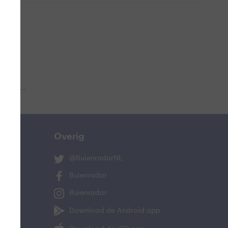
 aub...
Overig
@BuienradarNL
Buienradar
Buienradar
Download de Android app