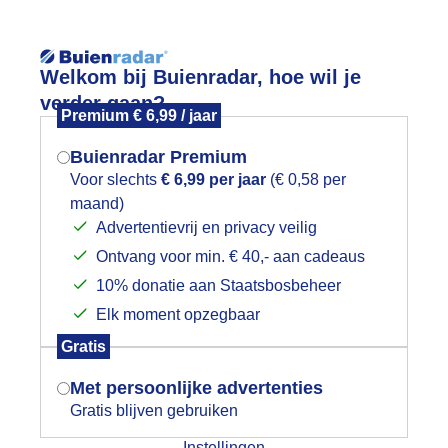
Reisinforma
Lees meer.
Welkom bij Buienradar, hoe wil je
verder gaan?
Premium € 6,99 / jaar
wijd
Foto en video
Weerzine
Buienradar Premium
Zoeken in 
Voor slechts
€ 6,99 per jaar
(€ 0,58 per
maand)
Mogen we je locatie gebruiken voor
OEIEN IN DE WEI
Advertentievrij en privacy veilig
het weer?
Ontvang voor min. € 40,- aan cadeaus
10% donatie aan Staatsbosbeheer
Elk moment opzegbaar
Indien je hier nog geen akkoord op hebt
Gratis
gegeven, verschijnt er zo een pop-up uit
je browser waarin deze toestemming
Met persoonlijke advertenties
gevraagd wordt.
Gratis blijven gebruiken
Instellingen