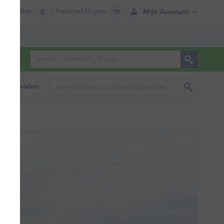
tie:
Files
| Treinmeldingen
Mijn Account
0
11
foto & video: