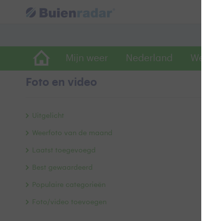
Mijn weer
Nederland
Wereld
Foto en video
K
Uitgelicht
Weerfoto van de maand
Laatst toegevoegd
Best gewaardeerd
Populaire categorieën
Foto/video toevoegen