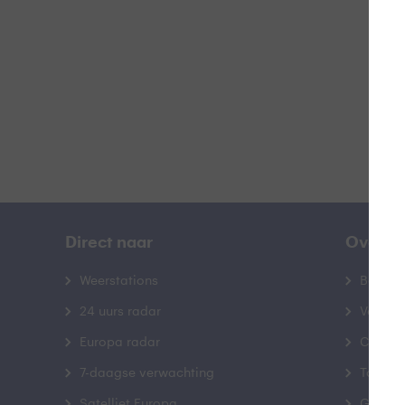
B
Direct naar
Over B
Weerstations
Bedrij
24 uurs radar
Veelge
Europa radar
Contac
7-daagse verwachting
Toegank
Satelliet Europa
Gebrui