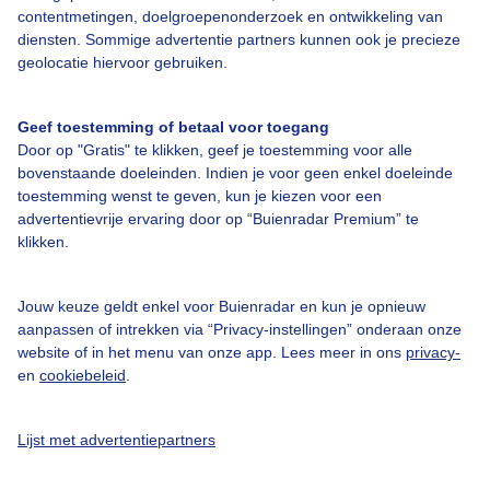
contentmetingen, doelgroepenonderzoek en ontwikkeling van
Over Buienradar
diensten. Sommige advertentie partners kunnen ook je precieze
geolocatie hiervoor gebruiken.
Bedrijfsgegevens
Geef toestemming of betaal voor toegang
Veelgestelde vragen
Door op "Gratis" te klikken, geef je toestemming voor alle
Contact
bovenstaande doeleinden. Indien je voor geen enkel doeleinde
toestemming wenst te geven, kun je kiezen voor een
Toegankelijkheid
advertentievrije ervaring door op “Buienradar Premium” te
Gebruikersvoorwaarden
klikken.
Adverteren
Jouw keuze geldt enkel voor Buienradar en kun je opnieuw
Buienradar Team
aanpassen of intrekken via “Privacy-instellingen” onderaan onze
website of in het menu van onze app. Lees meer in ons
privacy-
Privacy beleid
en
cookiebeleid
.
Cookie beleid
Privacy instellingen
Lijst met advertentiepartners
Gratis weerdata