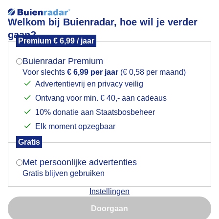
Welkom bij Buienradar, hoe wil je verder
gaan?
Premium € 6,99 / jaar
Mogen we je locatie gebruiken voor het
Een mooi plekje om te grazen. Polder van Eemnes
weer?
vanmiddag.
Buienradar Premium
Voor slechts
€ 6,99 per jaar
(€ 0,58 per maand)
Advertentievrij en privacy veilig
Ontvang voor min. € 40,- aan cadeaus
Indien je hier nog geen akkoord op hebt gegeven,
verschijnt er zo een pop-up uit je browser waarin
10% donatie aan Staatsbosbeheer
deze toestemming gevraagd wordt.
Elk moment opzegbaar
Gratis
Is goed, toon de popup
Met persoonlijke advertenties
Gratis blijven gebruiken
Instellingen
Nu niet, misschien later
Doorgaan
Gebruik je Safari en wil je niet elke dag deze pop-up zien?