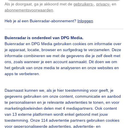
Als je doorgaat, ga je akkoord met de
gebruikers-
,
privacy-
en
Klik
hier
om dit aan te passen
abonnementsvoorwaarden
.
Door: Chris Meewis
Gemaakt: 12-05-2026, 88x bekeken
Heb je al een Buienradar-abonnement?
Inloggen
Buienradar is onderdeel van DPG Media.
Buienradar en DPG Media gebruiken cookies om informatie over
je apparaat, locatie, browser en surfgedrag te verzamelen. Deze
Bekijk slideshow
informatie combineren we met de gegevens die je zelf deelt met
ons, zoals wanneer je een account aanmaakt. Dit doen we om
het gebruik van onze media te analyseren en onze websites en
apps te verbeteren.
Daarnaast kunnen we, als je hier toestemming voor geeft, je
Een moment geduld aub...
gegevens gebruiken om onze content, communicatie en aanbod
te personaliseren en je relevante advertenties te tonen, en voor
marketingdoeleinden delen met 4 mediapartners. Ook content
van 13 externe platformen wordt enkel getoond met jouw
toestemming. Onze 114 advertentie partners gebruiken cookies
voor gepersonaliseerde advertenties, advertentie- en