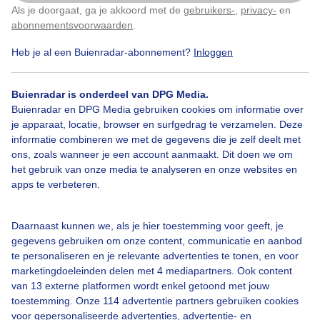
Als je doorgaat, ga je akkoord met de
gebruikers-
,
privacy-
en
Klik
hier
om dit aan te passen
Door: Janna Jacoba Van Der Laag
abonnementsvoorwaarden
.
Gemaakt: 12-05-2026, 19x bekeken
Heb je al een Buienradar-abonnement?
Inloggen
Regen
Wolken
Zonsopkomst
Buienradar is onderdeel van DPG Media.
Buienradar en DPG Media gebruiken cookies om informatie over
je apparaat, locatie, browser en surfgedrag te verzamelen. Deze
informatie combineren we met de gegevens die je zelf deelt met
Bekijk slideshow
ons, zoals wanneer je een account aanmaakt. Dit doen we om
het gebruik van onze media te analyseren en onze websites en
apps te verbeteren.
Daarnaast kunnen we, als je hier toestemming voor geeft, je
gegevens gebruiken om onze content, communicatie en aanbod
Een moment geduld aub...
te personaliseren en je relevante advertenties te tonen, en voor
marketingdoeleinden delen met 4 mediapartners. Ook content
van 13 externe platformen wordt enkel getoond met jouw
toestemming. Onze 114 advertentie partners gebruiken cookies
voor gepersonaliseerde advertenties, advertentie- en