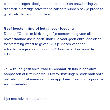
contentmetingen, doelgroepenonderzoek en ontwikkeling van
diensten. Sommige advertentie partners kunnen ook je precieze
Over Buienradar
geolocatie hiervoor gebruiken.
Bedrijfsgegevens
Geef toestemming of betaal voor toegang
Veelgestelde vragen
Door op "Gratis" te klikken, geef je toestemming voor alle
bovenstaande doeleinden. Indien je voor geen enkel doeleinde
Contact
toestemming wenst te geven, kun je kiezen voor een
advertentievrije ervaring door op “Buienradar Premium” te
Toegankelijkheid
klikken.
Gebruikersvoorwaarden
Adverteren
Jouw keuze geldt enkel voor Buienradar en kun je opnieuw
aanpassen of intrekken via “Privacy-instellingen” onderaan onze
Buienradar Team
website of in het menu van onze app. Lees meer in ons
privacy-
Privacy beleid
en
cookiebeleid
.
Cookie beleid
Lijst met advertentiepartners
Privacy instellingen
Gratis weerdata