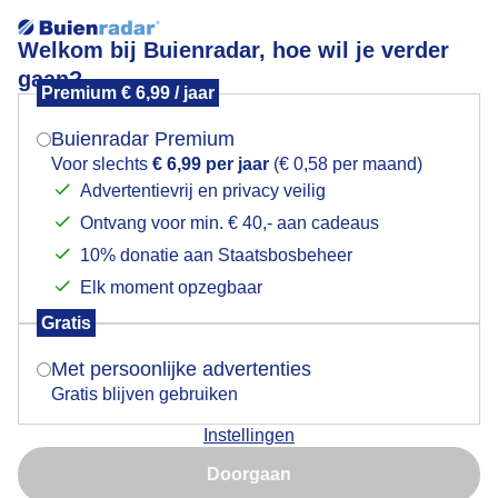
Welkom bij Buienradar, hoe wil je verder
gaan?
Premium € 6,99 / jaar
Mogen we je locatie gebruiken voor het
Zonsopkomst in de ballumerbocht
weer?
Buienradar Premium
Voor slechts
€ 6,99 per jaar
(€ 0,58 per maand)
Advertentievrij en privacy veilig
Ontvang voor min. € 40,- aan cadeaus
Indien je hier nog geen akkoord op hebt gegeven,
verschijnt er zo een pop-up uit je browser waarin
10% donatie aan Staatsbosbeheer
deze toestemming gevraagd wordt.
Elk moment opzegbaar
Gratis
Is goed, toon de popup
Met persoonlijke advertenties
Gratis blijven gebruiken
Instellingen
Nu niet, misschien later
Zonsopkomst
Doorgaan
Gebruik je Safari en wil je niet elke dag deze pop-up zien?