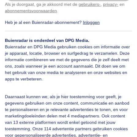
Als je doorgaat, ga je akkoord met de
gebruikers-
,
privacy-
en
Klik
hier
om dit aan te passen
abonnementsvoorwaarden
.
Heb je al een Buienradar-abonnement?
Inloggen
Kerktoren
Wolken
Buienradar is onderdeel van DPG Media.
Buienradar en DPG Media gebruiken cookies om informatie over
Bekijk slideshow
je apparaat, locatie, browser en surfgedrag te verzamelen. Deze
informatie combineren we met de gegevens die je zelf deelt met
ons, zoals wanneer je een account aanmaakt. Dit doen we om
het gebruik van onze media te analyseren en onze websites en
apps te verbeteren.
Een moment geduld aub...
Daarnaast kunnen we, als je hier toestemming voor geeft, je
gegevens gebruiken om onze content, communicatie en aanbod
te personaliseren en je relevante advertenties te tonen, en voor
marketingdoeleinden delen met 4 mediapartners. Ook content
van 13 externe platformen wordt enkel getoond met jouw
toestemming. Onze 114 advertentie partners gebruiken cookies
voor gepersonaliseerde advertenties, advertentie- en
Over Buienradar