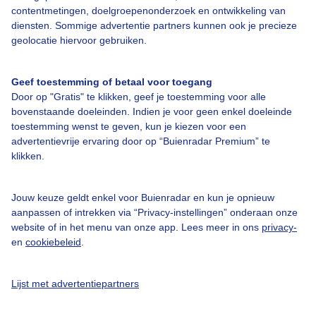
contentmetingen, doelgroepenonderzoek en ontwikkeling van
diensten. Sommige advertentie partners kunnen ook je precieze
Bedrijfsgegevens
geolocatie hiervoor gebruiken.
Veelgestelde vragen
Geef toestemming of betaal voor toegang
Contact
Door op "Gratis" te klikken, geef je toestemming voor alle
Toegankelijkheid
bovenstaande doeleinden. Indien je voor geen enkel doeleinde
toestemming wenst te geven, kun je kiezen voor een
Gebruikersvoorwaarden
advertentievrije ervaring door op “Buienradar Premium” te
klikken.
Adverteren
Buienradar Team
Jouw keuze geldt enkel voor Buienradar en kun je opnieuw
Privacy beleid
aanpassen of intrekken via “Privacy-instellingen” onderaan onze
website of in het menu van onze app. Lees meer in ons
privacy-
Cookie beleid
en
cookiebeleid
.
Privacy instellingen
Gratis weerdata
Lijst met advertentiepartners
@BuienradarNL