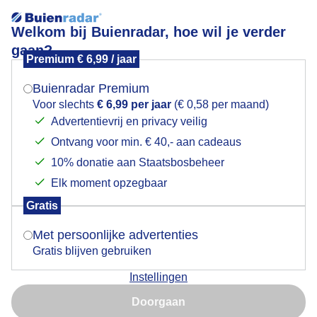
Welkom bij Buienradar, hoe wil je verder
gaan?
Premium € 6,99 / jaar
Mogen we je locatie gebruiken voor het
Goedemorgen
weer?
Buienradar Premium
Voor slechts
€ 6,99 per jaar
(€ 0,58 per maand)
Advertentievrij en privacy veilig
Ontvang voor min. € 40,- aan cadeaus
Indien je hier nog geen akkoord op hebt gegeven,
verschijnt er zo een pop-up uit je browser waarin
10% donatie aan Staatsbosbeheer
deze toestemming gevraagd wordt.
Elk moment opzegbaar
Gratis
Is goed, toon de popup
Met persoonlijke advertenties
Gratis blijven gebruiken
Vanmorgen
Instellingen
Nu niet, misschien later
Door: Dilia van Zon
Gemaakt: 12-05-2026, 33x bekeken
Doorgaan
Gebruik je Safari en wil je niet elke dag deze pop-up zien?