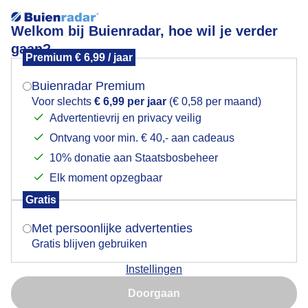
Welkom bij Buienradar, hoe wil je verder
gaan?
Premium € 6,99 / jaar
Mogen we je locatie gebruiken voor het
Leerdam 12-5-2026
weer?
Buienradar Premium
Voor slechts
€ 6,99 per jaar
(€ 0,58 per maand)
Advertentievrij en privacy veilig
Ontvang voor min. € 40,- aan cadeaus
Indien je hier nog geen akkoord op hebt gegeven,
verschijnt er zo een pop-up uit je browser waarin
10% donatie aan Staatsbosbeheer
deze toestemming gevraagd wordt.
Elk moment opzegbaar
Gratis
Is goed, toon de popup
Met persoonlijke advertenties
Gratis blijven gebruiken
Instellingen
Nu niet, misschien later
Doorgaan
Gebruik je Safari en wil je niet elke dag deze pop-up zien?