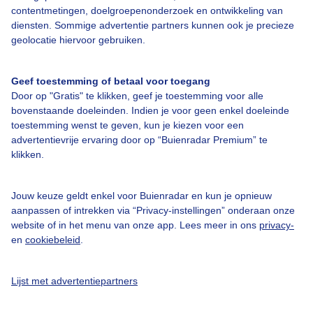
contentmetingen, doelgroepenonderzoek en ontwikkeling van
diensten. Sommige advertentie partners kunnen ook je precieze
Bedrijfsgegevens
geolocatie hiervoor gebruiken.
Veelgestelde vragen
Geef toestemming of betaal voor toegang
Contact
Door op "Gratis" te klikken, geef je toestemming voor alle
Toegankelijkheid
bovenstaande doeleinden. Indien je voor geen enkel doeleinde
toestemming wenst te geven, kun je kiezen voor een
Gebruikersvoorwaarden
advertentievrije ervaring door op “Buienradar Premium” te
Adverteren
klikken.
Buienradar Team
Jouw keuze geldt enkel voor Buienradar en kun je opnieuw
Privacy beleid
aanpassen of intrekken via “Privacy-instellingen” onderaan onze
Cookie beleid
website of in het menu van onze app. Lees meer in ons
privacy-
en
cookiebeleid
.
Privacy instellingen
Gratis weerdata
Lijst met advertentiepartners
@BuienradarNL