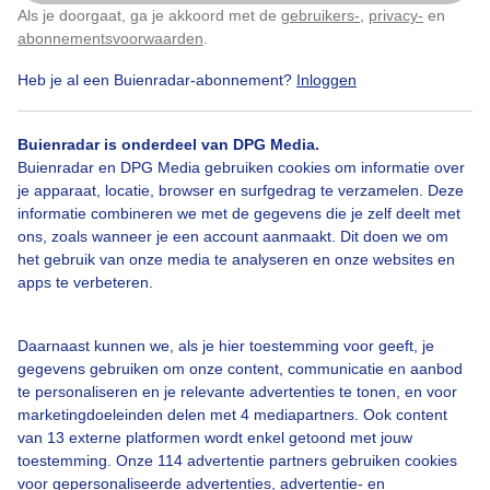
Als je doorgaat, ga je akkoord met de
gebruikers-
,
privacy-
en
Door: Fas Vermeulen
Gemaakt: 12-05-2026, 24x bekeken
Klik
hier
om dit aan te passen
abonnementsvoorwaarden
.
Heb je al een Buienradar-abonnement?
Inloggen
Buienradar is onderdeel van DPG Media.
Bekijk slideshow
Buienradar en DPG Media gebruiken cookies om informatie over
je apparaat, locatie, browser en surfgedrag te verzamelen. Deze
informatie combineren we met de gegevens die je zelf deelt met
ons, zoals wanneer je een account aanmaakt. Dit doen we om
het gebruik van onze media te analyseren en onze websites en
apps te verbeteren.
Een moment geduld aub...
Daarnaast kunnen we, als je hier toestemming voor geeft, je
gegevens gebruiken om onze content, communicatie en aanbod
te personaliseren en je relevante advertenties te tonen, en voor
marketingdoeleinden delen met 4 mediapartners. Ook content
van 13 externe platformen wordt enkel getoond met jouw
toestemming. Onze 114 advertentie partners gebruiken cookies
Over Buienradar
voor gepersonaliseerde advertenties, advertentie- en