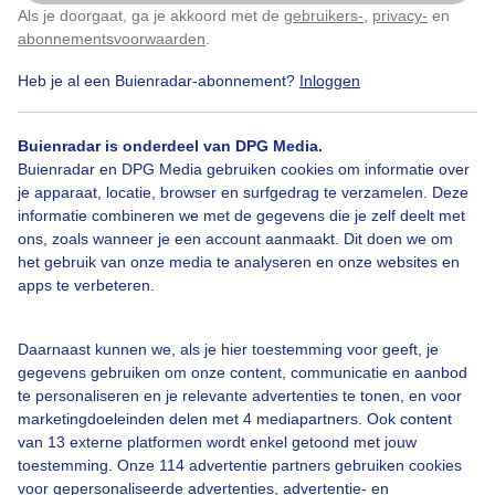
Als je doorgaat, ga je akkoord met de
gebruikers-
,
privacy-
en
Klik
hier
om dit aan te passen
Door: Lizzy
Gemaakt: 11-05-2026, 38x bekeken
abonnementsvoorwaarden
.
Heb je al een Buienradar-abonnement?
Inloggen
Buienradar is onderdeel van DPG Media.
Buienradar en DPG Media gebruiken cookies om informatie over
Bekijk slideshow
je apparaat, locatie, browser en surfgedrag te verzamelen. Deze
informatie combineren we met de gegevens die je zelf deelt met
ons, zoals wanneer je een account aanmaakt. Dit doen we om
het gebruik van onze media te analyseren en onze websites en
apps te verbeteren.
Een moment geduld aub...
Daarnaast kunnen we, als je hier toestemming voor geeft, je
gegevens gebruiken om onze content, communicatie en aanbod
te personaliseren en je relevante advertenties te tonen, en voor
marketingdoeleinden delen met 4 mediapartners. Ook content
van 13 externe platformen wordt enkel getoond met jouw
toestemming. Onze 114 advertentie partners gebruiken cookies
voor gepersonaliseerde advertenties, advertentie- en