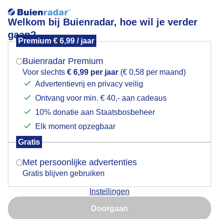
Welkom bij Buienradar, hoe wil je verder
gaan?
Premium € 6,99 / jaar
Mogen we je locatie gebruiken voor het
Weerfoto 11 mei 20.13 uur
weer?
Buienradar Premium
Voor slechts
€ 6,99 per jaar
(€ 0,58 per maand)
Advertentievrij en privacy veilig
Ontvang voor min. € 40,- aan cadeaus
Indien je hier nog geen akkoord op hebt gegeven,
verschijnt er zo een pop-up uit je browser waarin
10% donatie aan Staatsbosbeheer
deze toestemming gevraagd wordt.
Elk moment opzegbaar
Gratis
Is goed, toon de popup
Met persoonlijke advertenties
Gratis blijven gebruiken
Instellingen
Nu niet, misschien later
Doorgaan
Gebruik je Safari en wil je niet elke dag deze pop-up zien?