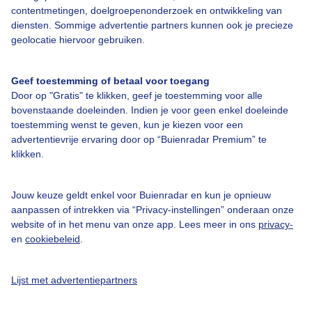
Over Buienradar
contentmetingen, doelgroepenonderzoek en ontwikkeling van
diensten. Sommige advertentie partners kunnen ook je precieze
geolocatie hiervoor gebruiken.
Bedrijfsgegevens
Veelgestelde vragen
Geef toestemming of betaal voor toegang
Contact
Door op "Gratis" te klikken, geef je toestemming voor alle
bovenstaande doeleinden. Indien je voor geen enkel doeleinde
Toegankelijkheid
toestemming wenst te geven, kun je kiezen voor een
advertentievrije ervaring door op “Buienradar Premium” te
Gebruikersvoorwaarden
klikken.
Adverteren
Buienradar Team
Jouw keuze geldt enkel voor Buienradar en kun je opnieuw
aanpassen of intrekken via “Privacy-instellingen” onderaan onze
Privacy beleid
website of in het menu van onze app. Lees meer in ons
privacy-
Cookie beleid
en
cookiebeleid
.
Privacy instellingen
Lijst met advertentiepartners
Gratis weerdata