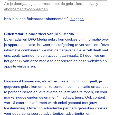
Als je doorgaat, ga je akkoord met de
gebruikers-
,
privacy-
en
Klik
hier
om dit aan te passen
abonnementsvoorwaarden
.
Heb je al een Buienradar-abonnement?
Inloggen
Buienlucht
Zon
Wolken
Buienradar is onderdeel van DPG Media.
Buienradar en DPG Media gebruiken cookies om informatie over
je apparaat, locatie, browser en surfgedrag te verzamelen. Deze
Bekijk slideshow
informatie combineren we met de gegevens die je zelf deelt met
ons, zoals wanneer je een account aanmaakt. Dit doen we om
het gebruik van onze media te analyseren en onze websites en
apps te verbeteren.
Een moment geduld aub...
Daarnaast kunnen we, als je hier toestemming voor geeft, je
gegevens gebruiken om onze content, communicatie en aanbod
te personaliseren en je relevante advertenties te tonen, en voor
marketingdoeleinden delen met 4 mediapartners. Ook content
van 13 externe platformen wordt enkel getoond met jouw
toestemming. Onze 114 advertentie partners gebruiken cookies
voor gepersonaliseerde advertenties, advertentie- en