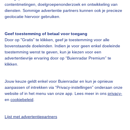
Over Buienradar
contentmetingen, doelgroepenonderzoek en ontwikkeling van
diensten. Sommige advertentie partners kunnen ook je precieze
geolocatie hiervoor gebruiken.
Bedrijfsgegevens
Veelgestelde vragen
Geef toestemming of betaal voor toegang
Door op "Gratis" te klikken, geef je toestemming voor alle
Contact
bovenstaande doeleinden. Indien je voor geen enkel doeleinde
Toegankelijkheid
toestemming wenst te geven, kun je kiezen voor een
advertentievrije ervaring door op “Buienradar Premium” te
Gebruikersvoorwaarden
klikken.
Adverteren
Buienradar Team
Jouw keuze geldt enkel voor Buienradar en kun je opnieuw
aanpassen of intrekken via “Privacy-instellingen” onderaan onze
Privacy beleid
website of in het menu van onze app. Lees meer in ons
privacy-
en
cookiebeleid
.
Cookie beleid
Privacy instellingen
Lijst met advertentiepartners
Gratis weerdata