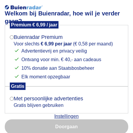
Welkom bij Buienradar, hoe wil je verder
gaan?
Premium € 6,99 / jaar
Mogen we je locatie gebruiken voor het
Winterse buienlucht in Midden-Nederland
weer?
Buienradar Premium
Voor slechts
€ 6,99 per jaar
(€ 0,58 per maand)
Advertentievrij en privacy veilig
Ontvang voor min. € 40,- aan cadeaus
Indien je hier nog geen akkoord op hebt gegeven,
verschijnt er zo een pop-up uit je browser waarin
10% donatie aan Staatsbosbeheer
deze toestemming gevraagd wordt.
Elk moment opzegbaar
Gratis
Is goed, toon de popup
Met persoonlijke advertenties
Gratis blijven gebruiken
Deze schitterende buienlucht met valstrepen trekt
Instellingen
over Midden-Nederland in de avond.
Nu niet, misschien later
Doorgaan
Door: Arco Visser
Gemaakt: 11-05-2026, 166x bekeken
Gebruik je Safari en wil je niet elke dag deze pop-up zien?