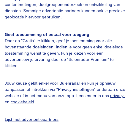
contentmetingen, doelgroepenonderzoek en ontwikkeling van
diensten. Sommige advertentie partners kunnen ook je precieze
Over Buienradar
geolocatie hiervoor gebruiken.
Bedrijfsgegevens
Geef toestemming of betaal voor toegang
Veelgestelde vragen
Door op "Gratis" te klikken, geef je toestemming voor alle
bovenstaande doeleinden. Indien je voor geen enkel doeleinde
Contact
toestemming wenst te geven, kun je kiezen voor een
advertentievrije ervaring door op “Buienradar Premium” te
Toegankelijkheid
klikken.
Gebruikersvoorwaarden
Adverteren
Jouw keuze geldt enkel voor Buienradar en kun je opnieuw
aanpassen of intrekken via “Privacy-instellingen” onderaan onze
Buienradar Team
website of in het menu van onze app. Lees meer in ons
privacy-
Privacy beleid
en
cookiebeleid
.
Cookie beleid
Lijst met advertentiepartners
Privacy instellingen
Gratis weerdata