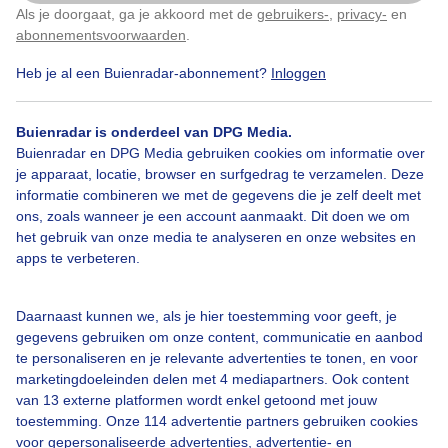
Als je doorgaat, ga je akkoord met de
gebruikers-
,
privacy-
en
Klik
hier
om dit aan te passen
Door: Layla Wijsmuller-Vafi
Gemaakt: 11-05-2026, 31x bekeken
abonnementsvoorwaarden
.
Heb je al een Buienradar-abonnement?
Inloggen
Zon
Buien
Lente
Buienradar is onderdeel van DPG Media.
Buienradar en DPG Media gebruiken cookies om informatie over
je apparaat, locatie, browser en surfgedrag te verzamelen. Deze
informatie combineren we met de gegevens die je zelf deelt met
Bekijk slideshow
ons, zoals wanneer je een account aanmaakt. Dit doen we om
het gebruik van onze media te analyseren en onze websites en
apps te verbeteren.
Daarnaast kunnen we, als je hier toestemming voor geeft, je
Een moment geduld aub...
gegevens gebruiken om onze content, communicatie en aanbod
te personaliseren en je relevante advertenties te tonen, en voor
marketingdoeleinden delen met 4 mediapartners. Ook content
van 13 externe platformen wordt enkel getoond met jouw
toestemming. Onze 114 advertentie partners gebruiken cookies
voor gepersonaliseerde advertenties, advertentie- en