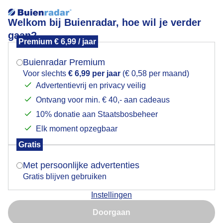
Welkom bij Buienradar, hoe wil je verder
gaan?
Premium € 6,99 / jaar
Mogen we je locatie gebruiken voor het
Lees meer.
weer?
Buienradar Premium
zon met buien vandaag
Voor slechts
€ 6,99 per jaar
(€ 0,58 per maand)
Advertentievrij en privacy veilig
Ontvang voor min. € 40,- aan cadeaus
Indien je hier nog geen akkoord op hebt gegeven,
verschijnt er zo een pop-up uit je browser waarin
10% donatie aan Staatsbosbeheer
deze toestemming gevraagd wordt.
Elk moment opzegbaar
Gratis
Is goed, toon de popup
Met persoonlijke advertenties
Gratis blijven gebruiken
Instellingen
Nu niet, misschien later
zon en buien
Doorgaan
Gebruik je Safari en wil je niet elke dag deze pop-up zien?