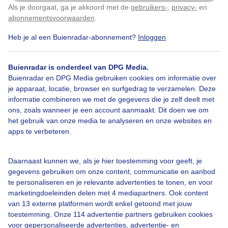
Als je doorgaat, ga je akkoord met de
gebruikers-
,
privacy-
en
Klik
hier
om dit aan te passen
Door: Ed Slagboom
Gemaakt: 11-05-2026, 9x bekeken
abonnementsvoorwaarden
.
Heb je al een Buienradar-abonnement?
Inloggen
Wolken
Wind
Buienradar is onderdeel van DPG Media.
Buienradar en DPG Media gebruiken cookies om informatie over
je apparaat, locatie, browser en surfgedrag te verzamelen. Deze
informatie combineren we met de gegevens die je zelf deelt met
Bekijk slideshow
ons, zoals wanneer je een account aanmaakt. Dit doen we om
het gebruik van onze media te analyseren en onze websites en
apps te verbeteren.
Daarnaast kunnen we, als je hier toestemming voor geeft, je
Een moment geduld aub...
gegevens gebruiken om onze content, communicatie en aanbod
te personaliseren en je relevante advertenties te tonen, en voor
marketingdoeleinden delen met 4 mediapartners. Ook content
van 13 externe platformen wordt enkel getoond met jouw
toestemming. Onze 114 advertentie partners gebruiken cookies
voor gepersonaliseerde advertenties, advertentie- en