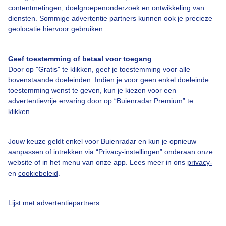
contentmetingen, doelgroepenonderzoek en ontwikkeling van
diensten. Sommige advertentie partners kunnen ook je precieze
Over Buienradar
geolocatie hiervoor gebruiken.
Bedrijfsgegevens
Geef toestemming of betaal voor toegang
Veelgestelde vragen
Door op "Gratis" te klikken, geef je toestemming voor alle
bovenstaande doeleinden. Indien je voor geen enkel doeleinde
Contact
toestemming wenst te geven, kun je kiezen voor een
advertentievrije ervaring door op “Buienradar Premium” te
Toegankelijkheid
klikken.
Gebruikersvoorwaarden
Adverteren
Jouw keuze geldt enkel voor Buienradar en kun je opnieuw
aanpassen of intrekken via “Privacy-instellingen” onderaan onze
Buienradar Team
website of in het menu van onze app. Lees meer in ons
privacy-
Privacy beleid
en
cookiebeleid
.
Cookie beleid
Lijst met advertentiepartners
Privacy instellingen
Gratis weerdata