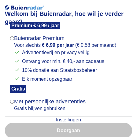
Welkom bij Buienradar, hoe wil je verder
gaan?
Premium € 6,99 / jaar
Mogen we je locatie gebruiken voor het
Lees meer.
weer?
Buienradar Premium
Veel schuimkoppen op de golven
Voor slechts
€ 6,99 per jaar
(€ 0,58 per maand)
Advertentievrij en privacy veilig
Ontvang voor min. € 40,- aan cadeaus
Indien je hier nog geen akkoord op hebt gegeven,
verschijnt er zo een pop-up uit je browser waarin
10% donatie aan Staatsbosbeheer
deze toestemming gevraagd wordt.
Elk moment opzegbaar
Gratis
Is goed, toon de popup
Met persoonlijke advertenties
Gratis blijven gebruiken
Instellingen
Nu niet, misschien later
Veel schuimkoppen op de golven
Doorgaan
Gebruik je Safari en wil je niet elke dag deze pop-up zien?