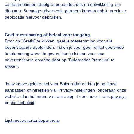
Over Buienradar
contentmetingen, doelgroepenonderzoek en ontwikkeling van
diensten. Sommige advertentie partners kunnen ook je precieze
geolocatie hiervoor gebruiken.
Bedrijfsgegevens
Veelgestelde vragen
Geef toestemming of betaal voor toegang
Door op "Gratis" te klikken, geef je toestemming voor alle
Contact
bovenstaande doeleinden. Indien je voor geen enkel doeleinde
Toegankelijkheid
toestemming wenst te geven, kun je kiezen voor een
advertentievrije ervaring door op “Buienradar Premium” te
Gebruikersvoorwaarden
klikken.
Adverteren
Buienradar Team
Jouw keuze geldt enkel voor Buienradar en kun je opnieuw
aanpassen of intrekken via “Privacy-instellingen” onderaan onze
Privacy beleid
website of in het menu van onze app. Lees meer in ons
privacy-
en
cookiebeleid
.
Cookie beleid
Privacy instellingen
Lijst met advertentiepartners
Gratis weerdata