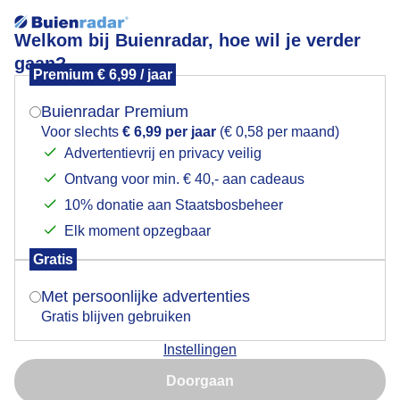
Welkom bij Buienradar, hoe wil je verder
gaan?
Premium € 6,99 / jaar
Mogen we je locatie gebruiken voor het
Zon, wolken en stevige wind.
weer?
Buienradar Premium
Voor slechts
€ 6,99 per jaar
(€ 0,58 per maand)
Advertentievrij en privacy veilig
Ontvang voor min. € 40,- aan cadeaus
Indien je hier nog geen akkoord op hebt gegeven,
verschijnt er zo een pop-up uit je browser waarin
10% donatie aan Staatsbosbeheer
deze toestemming gevraagd wordt.
Elk moment opzegbaar
Gratis
Is goed, toon de popup
Met persoonlijke advertenties
Gratis blijven gebruiken
Vandaag, 14.54 uur, zon, wolken en stevige wind,
Instellingen
langs het Boterdiep in Groningen.
Nu niet, misschien later
Doorgaan
Door: Gerrit Draaisma.
Gemaakt: 11-05-2026, 11x bekeken
Gebruik je Safari en wil je niet elke dag deze pop-up zien?