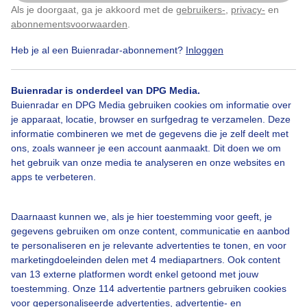
Als je doorgaat, ga je akkoord met de
gebruikers-
,
privacy-
en
Klik
hier
om dit aan te passen
abonnementsvoorwaarden
.
Heb je al een Buienradar-abonnement?
Inloggen
Zon
Wolken
Wind
Buienradar is onderdeel van DPG Media.
Buienradar en DPG Media gebruiken cookies om informatie over
je apparaat, locatie, browser en surfgedrag te verzamelen. Deze
Bekijk slideshow
informatie combineren we met de gegevens die je zelf deelt met
ons, zoals wanneer je een account aanmaakt. Dit doen we om
het gebruik van onze media te analyseren en onze websites en
apps te verbeteren.
Een moment geduld aub...
Daarnaast kunnen we, als je hier toestemming voor geeft, je
gegevens gebruiken om onze content, communicatie en aanbod
te personaliseren en je relevante advertenties te tonen, en voor
marketingdoeleinden delen met 4 mediapartners. Ook content
van 13 externe platformen wordt enkel getoond met jouw
toestemming. Onze 114 advertentie partners gebruiken cookies
voor gepersonaliseerde advertenties, advertentie- en