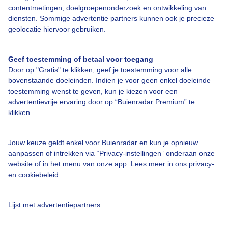
Bedrijfsgegevens
contentmetingen, doelgroepenonderzoek en ontwikkeling van
diensten. Sommige advertentie partners kunnen ook je precieze
Veelgestelde vragen
geolocatie hiervoor gebruiken.
Contact
Toegankelijkheid
Geef toestemming of betaal voor toegang
Door op "Gratis" te klikken, geef je toestemming voor alle
Gebruikersvoorwaarden
bovenstaande doeleinden. Indien je voor geen enkel doeleinde
Adverteren
toestemming wenst te geven, kun je kiezen voor een
advertentievrije ervaring door op “Buienradar Premium” te
Buienradar Team
klikken.
Privacy beleid
Cookie beleid
Jouw keuze geldt enkel voor Buienradar en kun je opnieuw
aanpassen of intrekken via “Privacy-instellingen” onderaan onze
Privacy instellingen
website of in het menu van onze app. Lees meer in ons
privacy-
en
cookiebeleid
.
Gratis weerdata
@BuienradarNL
Lijst met advertentiepartners
Buienradar