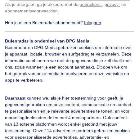
Als je doorgaat, ga je akkoord met de
gebruikers-
,
privacy-
en
Klik
hier
om dit aan te passen
abonnementsvoorwaarden
.
Heb je al een Buienradar-abonnement?
Inloggen
Bekijk slideshow
Buienradar is onderdeel van DPG Media.
Buienradar en DPG Media gebruiken cookies om informatie over
je apparaat, locatie, browser en surfgedrag te verzamelen. Deze
informatie combineren we met de gegevens die je zelf deelt met
ons, zoals wanneer je een account aanmaakt. Dit doen we om
het gebruik van onze media te analyseren en onze websites en
Een moment geduld aub...
apps te verbeteren.
Daarnaast kunnen we, als je hier toestemming voor geeft, je
gegevens gebruiken om onze content, communicatie en aanbod
te personaliseren en je relevante advertenties te tonen, en voor
marketingdoeleinden delen met 4 mediapartners. Ook content
Over Buienradar
van 13 externe platformen wordt enkel getoond met jouw
toestemming. Onze 114 advertentie partners gebruiken cookies
voor gepersonaliseerde advertenties, advertentie- en