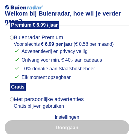
Welkom bij Buienradar, hoe wil je verder
gaan?
Premium € 6,99 / jaar
Mogen we je locatie gebruiken voor het
Zon, mooie wolkenvelden en veel wind rond 10.00 uur.
weer?
Colijnsplaat (Zeeland)
Buienradar Premium
Voor slechts
€ 6,99 per jaar
(€ 0,58 per maand)
Advertentievrij en privacy veilig
Ontvang voor min. € 40,- aan cadeaus
Indien je hier nog geen akkoord op hebt gegeven,
verschijnt er zo een pop-up uit je browser waarin
10% donatie aan Staatsbosbeheer
deze toestemming gevraagd wordt.
Elk moment opzegbaar
Gratis
Is goed, toon de popup
Met persoonlijke advertenties
Gratis blijven gebruiken
Instellingen
Nu niet, misschien later
Door: Vivian Kramer
Gemaakt: 11-05-2026, 20x bekeken
Doorgaan
Gebruik je Safari en wil je niet elke dag deze pop-up zien?