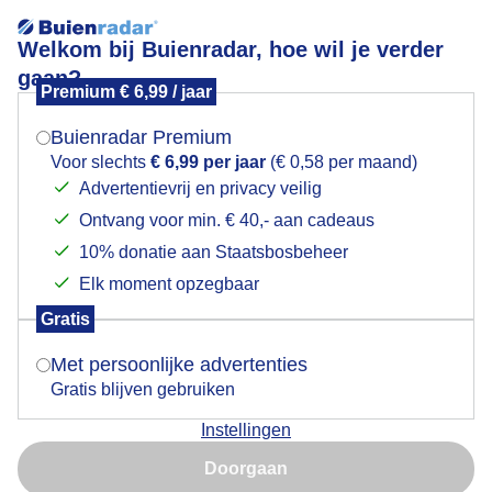
Welkom bij Buienradar, hoe wil je verder
gaan?
Premium € 6,99 / jaar
Mogen we je locatie gebruiken voor het
Winterjassen Mutsen Dekens Regenjassen aan zee
weer?
Buienradar Premium
Voor slechts
€ 6,99 per jaar
(€ 0,58 per maand)
Advertentievrij en privacy veilig
Ontvang voor min. € 40,- aan cadeaus
Indien je hier nog geen akkoord op hebt gegeven,
verschijnt er zo een pop-up uit je browser waarin
10% donatie aan Staatsbosbeheer
deze toestemming gevraagd wordt.
Elk moment opzegbaar
Gratis
Is goed, toon de popup
Met persoonlijke advertenties
Gratis blijven gebruiken
Instellingen
Nu niet, misschien later
Door: John Dalhuijsen
Gemaakt: 11-05-2026, 17x bekeken
Doorgaan
Gebruik je Safari en wil je niet elke dag deze pop-up zien?