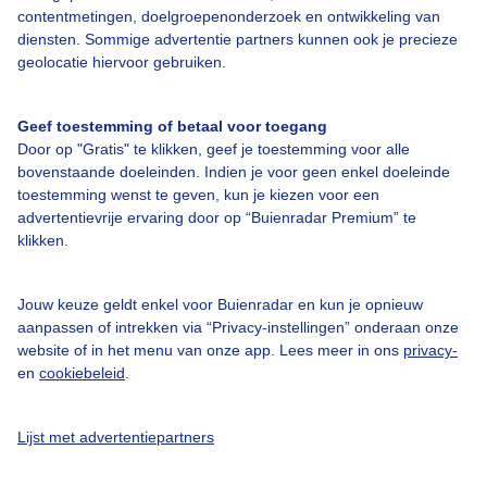
contentmetingen, doelgroepenonderzoek en ontwikkeling van
Veelgestelde vragen
diensten. Sommige advertentie partners kunnen ook je precieze
geolocatie hiervoor gebruiken.
Contact
Toegankelijkheid
Geef toestemming of betaal voor toegang
Gebruikersvoorwaarden
Door op "Gratis" te klikken, geef je toestemming voor alle
bovenstaande doeleinden. Indien je voor geen enkel doeleinde
Adverteren
toestemming wenst te geven, kun je kiezen voor een
advertentievrije ervaring door op “Buienradar Premium” te
Buienradar Team
klikken.
Privacy beleid
Cookie beleid
Jouw keuze geldt enkel voor Buienradar en kun je opnieuw
aanpassen of intrekken via “Privacy-instellingen” onderaan onze
Privacy instellingen
website of in het menu van onze app. Lees meer in ons
privacy-
Gratis weerdata
en
cookiebeleid
.
@BuienradarNL
Lijst met advertentiepartners
Buienradar