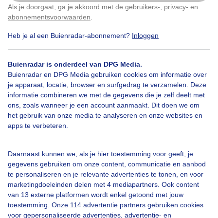
Als je doorgaat, ga je akkoord met de
gebruikers-
,
privacy-
en
Klik
hier
om dit aan te passen
abonnementsvoorwaarden
.
Heb je al een Buienradar-abonnement?
Inloggen
Bekijk slideshow
Buienradar is onderdeel van DPG Media.
Buienradar en DPG Media gebruiken cookies om informatie over
je apparaat, locatie, browser en surfgedrag te verzamelen. Deze
informatie combineren we met de gegevens die je zelf deelt met
ons, zoals wanneer je een account aanmaakt. Dit doen we om
het gebruik van onze media te analyseren en onze websites en
Een moment geduld aub...
apps te verbeteren.
Daarnaast kunnen we, als je hier toestemming voor geeft, je
gegevens gebruiken om onze content, communicatie en aanbod
te personaliseren en je relevante advertenties te tonen, en voor
marketingdoeleinden delen met 4 mediapartners. Ook content
Over Buienradar
van 13 externe platformen wordt enkel getoond met jouw
toestemming. Onze 114 advertentie partners gebruiken cookies
voor gepersonaliseerde advertenties, advertentie- en
Bedrijfsgegevens