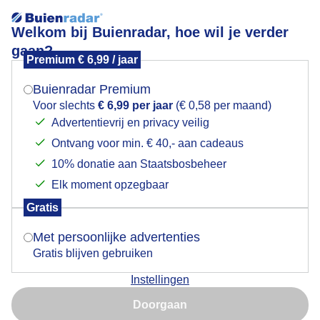
Welkom bij Buienradar, hoe wil je verder
gaan?
Premium € 6,99 / jaar
Mogen we je locatie gebruiken voor het
Genieten in de polder vanmorgen. Prima weer!
weer?
Eemnes. Grutto.
Buienradar Premium
Voor slechts
€ 6,99 per jaar
(€ 0,58 per maand)
Advertentievrij en privacy veilig
Ontvang voor min. € 40,- aan cadeaus
Indien je hier nog geen akkoord op hebt gegeven,
verschijnt er zo een pop-up uit je browser waarin
10% donatie aan Staatsbosbeheer
deze toestemming gevraagd wordt.
Elk moment opzegbaar
Gratis
Is goed, toon de popup
Met persoonlijke advertenties
Gratis blijven gebruiken
Instellingen
Nu niet, misschien later
Doorgaan
Gebruik je Safari en wil je niet elke dag deze pop-up zien?