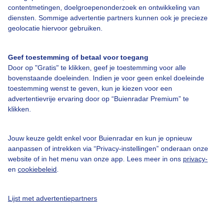
contentmetingen, doelgroepenonderzoek en ontwikkeling van
Over Buienradar
diensten. Sommige advertentie partners kunnen ook je precieze
geolocatie hiervoor gebruiken.
Bedrijfsgegevens
Geef toestemming of betaal voor toegang
Veelgestelde vragen
Door op "Gratis" te klikken, geef je toestemming voor alle
Contact
bovenstaande doeleinden. Indien je voor geen enkel doeleinde
toestemming wenst te geven, kun je kiezen voor een
Toegankelijkheid
advertentievrije ervaring door op “Buienradar Premium” te
Gebruikersvoorwaarden
klikken.
Adverteren
Jouw keuze geldt enkel voor Buienradar en kun je opnieuw
Buienradar Team
aanpassen of intrekken via “Privacy-instellingen” onderaan onze
website of in het menu van onze app. Lees meer in ons
privacy-
Privacy beleid
en
cookiebeleid
.
Cookie beleid
Privacy instellingen
Lijst met advertentiepartners
Gratis weerdata