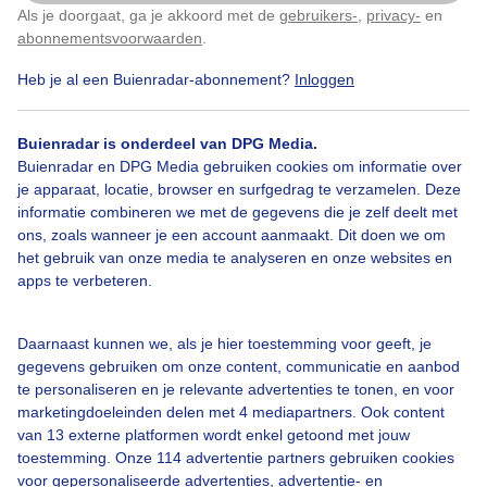
Als je doorgaat, ga je akkoord met de
gebruikers-
,
privacy-
en
Klik
hier
om dit aan te passen
abonnementsvoorwaarden
.
Door: Chris Meewis
Gemaakt: 11-05-2026, 56x bekeken
Heb je al een Buienradar-abonnement?
Inloggen
Buienradar is onderdeel van DPG Media.
Buienradar en DPG Media gebruiken cookies om informatie over
je apparaat, locatie, browser en surfgedrag te verzamelen. Deze
Bekijk slideshow
informatie combineren we met de gegevens die je zelf deelt met
ons, zoals wanneer je een account aanmaakt. Dit doen we om
het gebruik van onze media te analyseren en onze websites en
apps te verbeteren.
Daarnaast kunnen we, als je hier toestemming voor geeft, je
Een moment geduld aub...
gegevens gebruiken om onze content, communicatie en aanbod
te personaliseren en je relevante advertenties te tonen, en voor
marketingdoeleinden delen met 4 mediapartners. Ook content
van 13 externe platformen wordt enkel getoond met jouw
toestemming. Onze 114 advertentie partners gebruiken cookies
voor gepersonaliseerde advertenties, advertentie- en