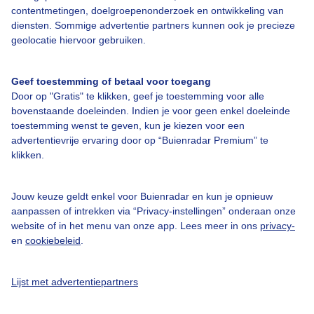
contentmetingen, doelgroepenonderzoek en ontwikkeling van
Veelgestelde vragen
diensten. Sommige advertentie partners kunnen ook je precieze
Contact
geolocatie hiervoor gebruiken.
Toegankelijkheid
Geef toestemming of betaal voor toegang
Gebruikersvoorwaarden
Door op "Gratis" te klikken, geef je toestemming voor alle
Adverteren
bovenstaande doeleinden. Indien je voor geen enkel doeleinde
toestemming wenst te geven, kun je kiezen voor een
Buienradar Team
advertentievrije ervaring door op “Buienradar Premium” te
klikken.
Privacy beleid
Cookie beleid
Jouw keuze geldt enkel voor Buienradar en kun je opnieuw
Privacy instellingen
aanpassen of intrekken via “Privacy-instellingen” onderaan onze
website of in het menu van onze app. Lees meer in ons
privacy-
Gratis weerdata
en
cookiebeleid
.
@BuienradarNL
Lijst met advertentiepartners
Buienradar
Buienradar