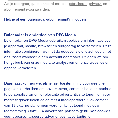
Als je doorgaat, ga je akkoord met de
gebruikers-
,
privacy-
en
Klik
hier
om dit aan te passen
abonnementsvoorwaarden
.
Heb je al een Buienradar-abonnement?
Inloggen
Bekijk slideshow
Buienradar is onderdeel van DPG Media.
Buienradar en DPG Media gebruiken cookies om informatie over
je apparaat, locatie, browser en surfgedrag te verzamelen. Deze
informatie combineren we met de gegevens die je zelf deelt met
ons, zoals wanneer je een account aanmaakt. Dit doen we om
Een moment geduld aub...
het gebruik van onze media te analyseren en onze websites en
apps te verbeteren.
Daarnaast kunnen we, als je hier toestemming voor geeft, je
gegevens gebruiken om onze content, communicatie en aanbod
te personaliseren en je relevante advertenties te tonen, en voor
Over Buienradar
marketingdoeleinden delen met 4 mediapartners. Ook content
van 13 externe platformen wordt enkel getoond met jouw
toestemming. Onze 114 advertentie partners gebruiken cookies
Bedrijfsgegevens
voor gepersonaliseerde advertenties, advertentie- en