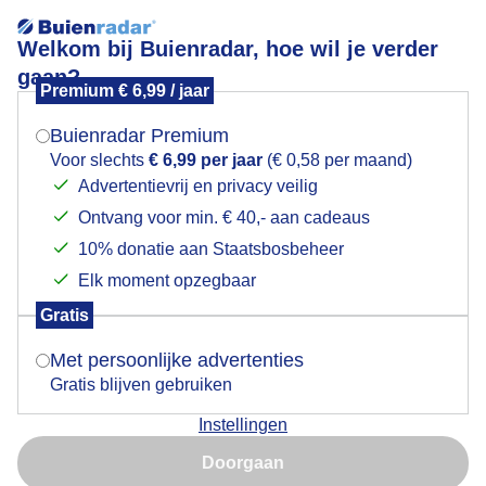
Welkom bij Buienradar, hoe wil je verder
gaan?
Premium € 6,99 / jaar
Mogen we je locatie gebruiken voor het
grijs en nat
weer?
Buienradar Premium
Voor slechts
€ 6,99 per jaar
(€ 0,58 per maand)
Advertentievrij en privacy veilig
Ontvang voor min. € 40,- aan cadeaus
Indien je hier nog geen akkoord op hebt gegeven,
verschijnt er zo een pop-up uit je browser waarin
10% donatie aan Staatsbosbeheer
deze toestemming gevraagd wordt.
Elk moment opzegbaar
Gratis
Is goed, toon de popup
Met persoonlijke advertenties
Gratis blijven gebruiken
Instellingen
Nu niet, misschien later
Door: ben Saanen
Gemaakt: 11-05-2026, 26x bekeken
Doorgaan
Gebruik je Safari en wil je niet elke dag deze pop-up zien?